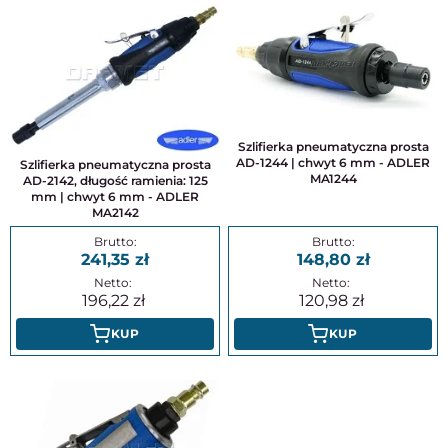
Szlifierka pneumatyczna prosta
AD-1244 | chwyt 6 mm - ADLER
Szlifierka pneumatyczna prosta
MA1244
AD-2142, długość ramienia: 125
mm | chwyt 6 mm - ADLER
MA2142
241,35
148,80
196,22
120,98
KUP
KUP