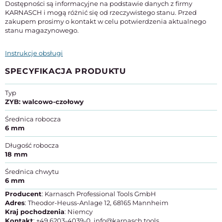
Dostępności są informacyjne na podstawie danych z firmy
KARNASCH i mogą różnić się od rzeczywistego stanu. Przed
zakupem prosimy o kontakt w celu potwierdzenia aktualnego
stanu magazynowego.
Instrukcje obsługi
SPECYFIKACJA PRODUKTU
Typ
ZYB: walcowo-czołowy
Średnica robocza
6 mm
Długość robocza
18 mm
Średnica chwytu
6 mm
Producent
: Karnasch Professional Tools GmbH
Adres
: Theodor-Heuss-Anlage 12, 68165 Mannheim
Kraj pochodzenia
: Niemcy
Kontakt
: +49 6203-4039-0, info@karnasch.tools