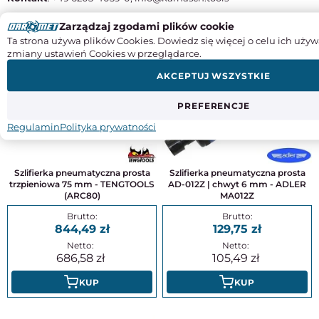
Zarządzaj zgodami plików cookie
DO TEGO PRODUKTU POLECAMY
Ta strona używa plików Cookies. Dowiedz się więcej o celu ich używ
zmiany ustawień Cookies w przeglądarce.
AKCEPTUJ WSZYSTKIE
PREFERENCJE
Regulamin
Polityka prywatności
Szlifierka pneumatyczna prosta
Szlifierka pneumatyczna prosta
trzpieniowa 75 mm - TENGTOOLS
AD-012Z | chwyt 6 mm - ADLER
(ARC80)
MA012Z
844,49
129,75
686,58
105,49
KUP
KUP