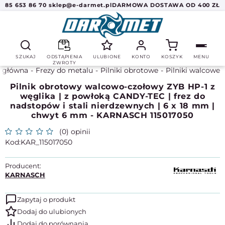
85 653 86 70
sklep@e-darmet.pl
DARMOWA DOSTAWA OD 400 ZŁ
SZUKAJ
ODSTĄPIENIA
ULUBIONE
KONTO
KOSZYK
MENU
ZWROTY
a główna
Frezy do metalu
Pilniki obrotowe
Pilniki walcowe
Pilnik obrotowy walcowo-czołowy ZYB HP-1 z
węglika | z powłoką CANDY-TEC | frez do
nadstopów i stali nierdzewnych | 6 x 18 mm |
chwyt 6 mm - KARNASCH 115017050
(0) opinii
KAR_115017050
Producent:
KARNASCH
Zapytaj o produkt