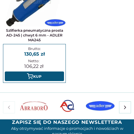
Szlifierka pneumatyczna prosta
AD-245 | chwyt 6 mm - ADLER
MA245
130,65
106,22
KUP
ZAPISZ SIĘ DO NASZEGO NEWSLETTERA
Aby otrzymywać informacje o promocjach i nowościach w
naszym sklepie