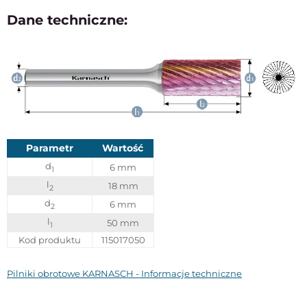
Dane techniczne:
Parametr
Wartość
d
6 mm
1
l
18 mm
2
d
6 mm
2
l
50 mm
1
Kod produktu
115017050
Pilniki obrotowe KARNASCH - Informacje techniczne