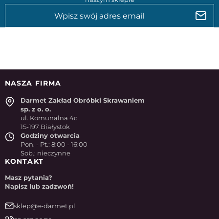
NASZA FIRMA
Darmet Zakład Obróbki Skrawaniem
sp. z o. o.
ul. Komunalna 4c
15-197 Białystok
Godziny otwarcia
Pon. - Pt.: 8:00 - 16:00
Sob.: nieczynne
KONTAKT
Masz pytania?
Napisz lub zadzwoń!
sklep@e-darmet.pl