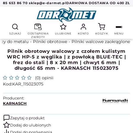
85 653 86 70
sklep@e-darmet.pl
DARMOWA DOSTAWA OD 400 ZŁ
SZUKAJ
ODSTĄPIENIA
ULUBIONE
KONTO
KOSZYK
MENU
ZWROTY
ezy do metalu
Pilniki obrotowe
Pilniki walcowe zaokrąglone
Pilnik obrotowy walcowy z czołem kulistym
WRC HP-5 z węglika | z powłoką BLUE-TEC |
frez do stali | 8 x 20 mm | chwyt 6 mm |
długość 65 mm - KARNASCH 115023075
(0) opinii
KAR_115023075
Producent:
KARNASCH
Zapytaj o produkt