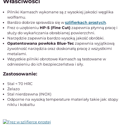
Właściwości
Pilniki Karnasch wykonane są z wysokiej jakości węglika
wolframu.
Bardzo dobrze sprawdza się w
szlifierkach prostych
.
Frez o uzębieniu
HP-5 (Fine Cut)
zapewnia płynną pracę i
służy do wykańczania obrabianej powierzchni.
Narzędzie zapewnia bardzo wysoką jakość obróbki.
Opatentowana powłoka Blue-Tec
zapewnia wyjątkową
żywotność narzędzia oraz doskonałą pracę z wszystkimi
metalami.
Wszystkie pilniki obrotowe Karnasch są testowane w
odniesieniu do ich bezpieczeństwa i siły.
Zastosowanie:
Stal < 70 HRC
Żelazo
Stal nierdzewna (INOX)
Odporne na wysoką temperature materiały takie jak: stopy
niklu i kobaltu