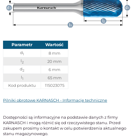
Parametr
Wartość
d
8 mm
1
l
20 mm
2
d
6 mm
2
l
65 mm
1
Kod produktu
115023075
Pilniki obrotowe KARNASCH - Informacje techniczne
Dostępności są informacyjne na podstawie danych z firmy
KARNASCH i mogą różnić się od rzeczywistego stanu. Przed
zakupem prosimy o kontakt w celu potwierdzenia aktualnego
stanu magazynowego.