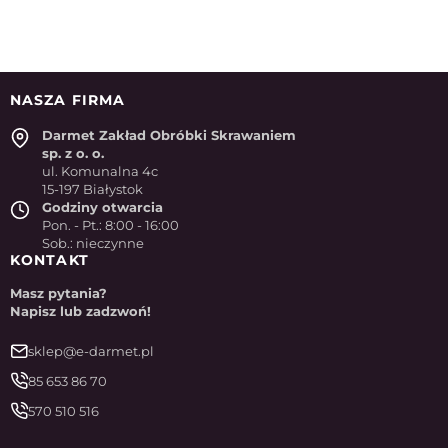
NASZA FIRMA
Darmet Zakład Obróbki Skrawaniem
sp. z o. o.
ul. Komunalna 4c
15-197 Białystok
Godziny otwarcia
Pon. - Pt.: 8:00 - 16:00
Sob.: nieczynne
KONTAKT
Masz pytania?
Napisz lub zadzwoń!
sklep@e-darmet.pl
85 653 86 70
570 510 516