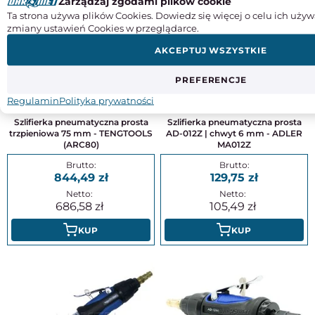
Zarządzaj zgodami plików cookie
Ta strona używa plików Cookies. Dowiedz się więcej o celu ich używ
zmiany ustawień Cookies w przeglądarce.
AKCEPTUJ WSZYSTKIE
PREFERENCJE
Regulamin
Polityka prywatności
Szlifierka pneumatyczna prosta
Szlifierka pneumatyczna prosta
trzpieniowa 75 mm - TENGTOOLS
AD-012Z | chwyt 6 mm - ADLER
(ARC80)
MA012Z
844,49
129,75
686,58
105,49
KUP
KUP