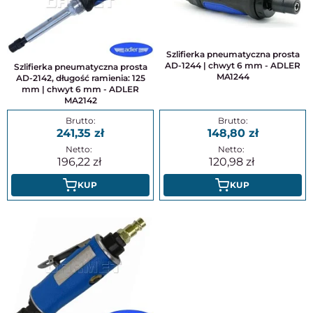
Szlifierka pneumatyczna prosta
AD-1244 | chwyt 6 mm - ADLER
Szlifierka pneumatyczna prosta
MA1244
AD-2142, długość ramienia: 125
mm | chwyt 6 mm - ADLER
MA2142
241,35
148,80
196,22
120,98
KUP
KUP