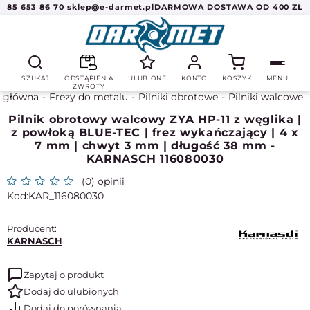
85 653 86 70
sklep@e-darmet.pl
DARMOWA DOSTAWA OD 400 ZŁ
SZUKAJ
ODSTĄPIENIA
ULUBIONE
KONTO
KOSZYK
MENU
ZWROTY
a główna
Frezy do metalu
Pilniki obrotowe
Pilniki walcowe
Pilnik obrotowy walcowy ZYA HP-11 z węglika |
z powłoką BLUE-TEC | frez wykańczający | 4 x
7 mm | chwyt 3 mm | długość 38 mm -
KARNASCH 116080030
(0) opinii
KAR_116080030
Producent:
KARNASCH
Zapytaj o produkt