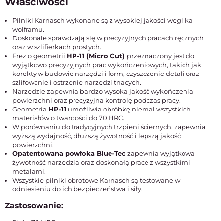
Właściwości
Pilniki Karnasch wykonane są z wysokiej jakości węglika
wolframu.
Doskonale sprawdzają się w precyzyjnych pracach ręcznych
oraz w szlifierkach prostych.
Frez o geometrii
HP-11 (Micro Cut)
przeznaczony jest do
wyjątkowo precyzyjnych prac wykończeniowych, takich jak
korekty w budowie narzędzi i form, czyszczenie detali oraz
szlifowanie i ostrzenie narzędzi tnących.
Narzędzie zapewnia bardzo wysoką jakość wykończenia
powierzchni oraz precyzyjną kontrolę podczas pracy.
Geometria
HP-11
umożliwia obróbkę niemal wszystkich
materiałów o twardości do 70 HRC.
W porównaniu do tradycyjnych trzpieni ściernych, zapewnia
wyższą wydajność, dłuższą żywotność i lepszą jakość
powierzchni.
Opatentowana powłoka Blue-Tec
zapewnia wyjątkową
żywotność narzędzia oraz doskonałą pracę z wszystkimi
metalami.
Wszystkie pilniki obrotowe Karnasch są testowane w
odniesieniu do ich bezpieczeństwa i siły.
Zastosowanie: