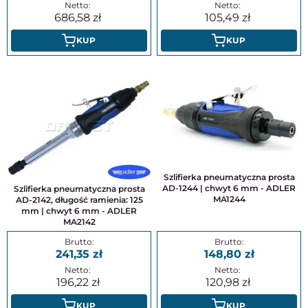
686,58
105,49
KUP
KUP
Szlifierka pneumatyczna prosta
AD-1244 | chwyt 6 mm - ADLER
Szlifierka pneumatyczna prosta
MA1244
AD-2142, długość ramienia: 125
mm | chwyt 6 mm - ADLER
MA2142
241,35
148,80
196,22
120,98
KUP
KUP