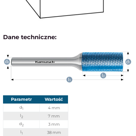
Dane techniczne:
Parametr
Wartość
d
4 mm
1
l
7 mm
2
d
3 mm
2
l
38 mm
1