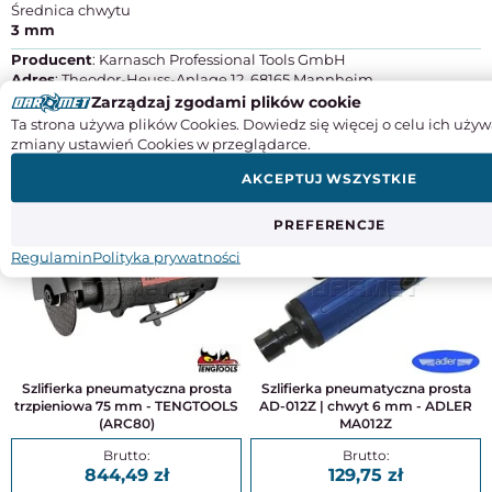
Średnica chwytu
3 mm
Producent
: Karnasch Professional Tools GmbH
Adres
: Theodor-Heuss-Anlage 12, 68165 Mannheim
Kraj pochodzenia
: Niemcy
Zarządzaj zgodami plików cookie
Kontakt
: +49 6203-4039-0, info@karnasch.tools
Ta strona używa plików Cookies. Dowiedz się więcej o celu ich używ
zmiany ustawień Cookies w przeglądarce.
DO TEGO PRODUKTU POLECAMY
AKCEPTUJ WSZYSTKIE
PREFERENCJE
Regulamin
Polityka prywatności
Szlifierka pneumatyczna prosta
Szlifierka pneumatyczna prosta
trzpieniowa 75 mm - TENGTOOLS
AD-012Z | chwyt 6 mm - ADLER
(ARC80)
MA012Z
844,49
129,75