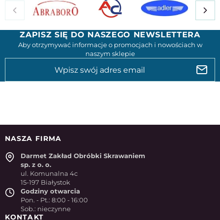
ZAPISZ SIĘ DO NASZEGO NEWSLETTERA
Aby otrzymywać informacje o promocjach i nowościach w
naszym sklepie
NASZA FIRMA
Darmet Zakład Obróbki Skrawaniem
sp. z o. o.
ul. Komunalna 4c
15-197 Białystok
Godziny otwarcia
Pon. - Pt.: 8:00 - 16:00
Sob.: nieczynne
KONTAKT