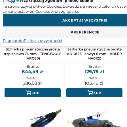
Zarządzaj zgodami plików cookie
Ta strona używa plików Cookies. Dowiedz się więcej o celu ich używ
zmiany ustawień Cookies w przeglądarce.
AKCEPTUJ WSZYSTKIE
PREFERENCJE
Regulamin
Polityka prywatności
Szlifierka pneumatyczna prosta
Szlifierka pneumatyczna prosta
trzpieniowa 75 mm - TENGTOOLS
AD-012Z | chwyt 6 mm - ADLER
(ARC80)
MA012Z
844,49
129,75
686,58
105,49
KUP
KUP