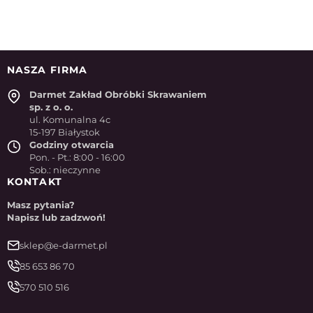
NASZA FIRMA
Darmet Zakład Obróbki Skrawaniem
sp. z o. o.
ul. Komunalna 4c
15-197 Białystok
Godziny otwarcia
Pon. - Pt.: 8:00 - 16:00
Sob.: nieczynne
KONTAKT
Masz pytania?
Napisz lub zadzwoń!
sklep@e-darmet.pl
85 653 86 70
570 510 516