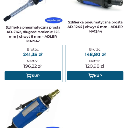
Szlifierka pneumatyczna prosta
AD-1244 | chwyt 6 mm - ADLER
Szlifierka pneumatyczna prosta
MA1244
AD-2142, długość ramienia: 125
mm | chwyt 6 mm - ADLER
MA2142
241,35
148,80
196,22
120,98
KUP
KUP