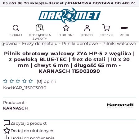
85 653 86 70
sklep@e-darmet.pl
DARMOWA DOSTAWA OD 400 ZŁ
SZUKAJ
ODSTĄPIENIA
ULUBIONE
KONTO
KOSZYK
MENU
ZWROTY
a główna
Frezy do metalu
Pilniki obrotowe
Pilniki walcowe
Pilnik obrotowy walcowy ZYA HP-5 z węglika |
z powłoką BLUE-TEC | frez do stali | 10 x 20
mm | chwyt 6 mm | długość 65 mm -
KARNASCH 115003090
(0) opinii
KAR_115003090
Producent:
KARNASCH
Zapytaj o produkt