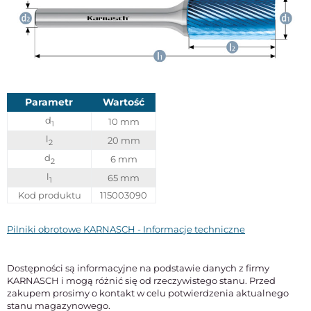
Parametr
Wartość
d
10 mm
1
l
20 mm
2
d
6 mm
2
l
65 mm
1
Kod produktu
115003090
Pilniki obrotowe KARNASCH - Informacje techniczne
Dostępności są informacyjne na podstawie danych z firmy
KARNASCH i mogą różnić się od rzeczywistego stanu. Przed
zakupem prosimy o kontakt w celu potwierdzenia aktualnego
stanu magazynowego.