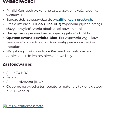
Właściwości
Pilniki Karnasch wykonane są z wysokiej jakości węglika
wolframu.
Bardzo dobrze sprawdza się w
szlifierkach prostych
.
Frez o uzębieniu
HP-5 (Fine Cut)
zapewnia płynną pracę i
służy do wykańczania obrabianej powierzchni.
Narzędzie zapewnia bardzo wysoką jakość obróbki.
Opatentowana powłoka Blue-Tec
zapewnia wyjątkową
żywotność narzędzia oraz doskonałą pracę z wszystkimi
metalami.
Wszystkie pilniki obrotowe Karnasch są testowane w
odniesieniu do ich bezpieczeństwa i siły.
Zastosowanie:
Stal < 70 HRC
Żelazo
Stal nierdzewna (INOX)
Odporne na wysoką temperature materiały takie jak: stopy
niklu i kobaltu