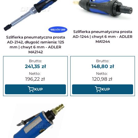
Szlifierka pneumatyczna prosta
AD-1244 | chwyt 6 mm - ADLER
Szlifierka pneumatyczna prosta
MA1244
AD-2142, długość ramienia: 125
mm | chwyt 6 mm - ADLER
MA2142
241,35
148,80
196,22
120,98
KUP
KUP