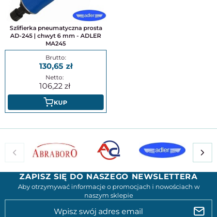
Szlifierka pneumatyczna prosta
AD-245 | chwyt 6 mm - ADLER
MA245
130,65
106,22
KUP
ZAPISZ SIĘ DO NASZEGO NEWSLETTERA
Aby otrzymywać informacje o promocjach i nowościach w
naszym sklepie