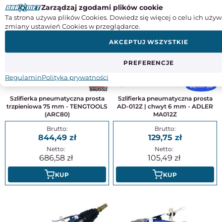
DO TEGO PRODUKTU POLECAMY
Zarządzaj zgodami plików cookie
Ta strona używa plików Cookies. Dowiedz się więcej o celu ich używ
zmiany ustawień Cookies w przeglądarce.
AKCEPTUJ WSZYSTKIE
PREFERENCJE
Regulamin
Polityka prywatności
Szlifierka pneumatyczna prosta
Szlifierka pneumatyczna prosta
trzpieniowa 75 mm - TENGTOOLS
AD-012Z | chwyt 6 mm - ADLER
(ARC80)
MA012Z
844,49
129,75
686,58
105,49
KUP
KUP