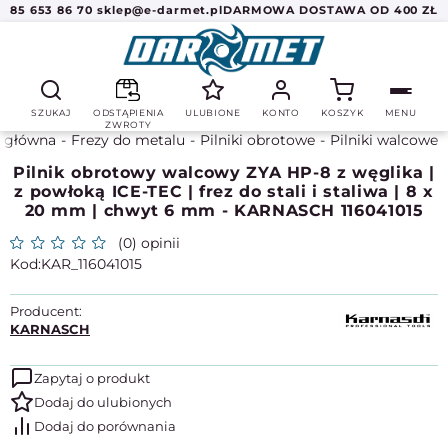
85 653 86 70
sklep@e-darmet.pl
DARMOWA DOSTAWA OD 400 ZŁ
SZUKAJ
ODSTĄPIENIA
ULUBIONE
KONTO
KOSZYK
MENU
ZWROTY
a główna
Frezy do metalu
Pilniki obrotowe
Pilniki walcowe
Pilnik obrotowy walcowy ZYA HP-8 z węglika |
z powłoką ICE-TEC | frez do stali i staliwa | 8 x
20 mm | chwyt 6 mm - KARNASCH 116041015
(0) opinii
KAR_116041015
Producent:
KARNASCH
Zapytaj o produkt