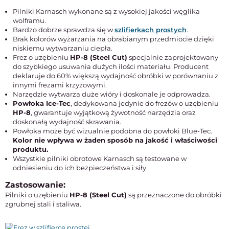
Pilniki Karnasch wykonane są z wysokiej jakości węglika
wolframu.
Bardzo dobrze sprawdza się w
szlifierkach prostych
.
Brak kolorów wyżarzania na obrabianym przedmiocie dzięki
niskiemu wytwarzaniu ciepła.
Frez o uzębieniu
HP-8 (Steel Cut)
specjalnie zaprojektowany
do szybkiego usuwania dużych ilości materiału. Producent
deklaruje do 60% większą wydajność obróbki w porównaniu z
innymi frezami krzyżowymi.
Narzędzie wytwarza duże wióry i doskonale je odprowadza.
Powłoka Ice-Tec
, dedykowana jedynie do frezów o uzębieniu
HP-8
, gwarantuje wyjątkową żywotność narzędzia oraz
doskonałą wydajność skrawania.
Powłoka może być wizualnie podobna do powłoki Blue-Tec.
Kolor nie wpływa w żaden sposób na jakość i właściwości
produktu.
Wszystkie pilniki obrotowe Karnasch są testowane w
odniesieniu do ich bezpieczeństwa i siły.
Zastosowanie:
Pilniki o uzębieniu
HP-8 (Steel Cut)
są przeznaczone do obróbki
zgrubnej stali i staliwa.