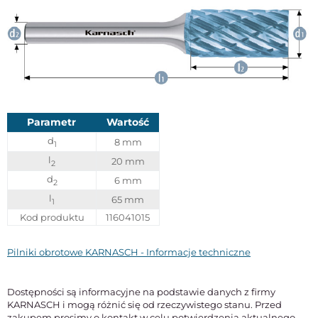
Parametr
Wartość
d
8 mm
1
l
20 mm
2
d
6 mm
2
l
65 mm
1
Kod produktu
116041015
Pilniki obrotowe KARNASCH - Informacje techniczne
Dostępności są informacyjne na podstawie danych z firmy
KARNASCH i mogą różnić się od rzeczywistego stanu. Przed
zakupem prosimy o kontakt w celu potwierdzenia aktualnego