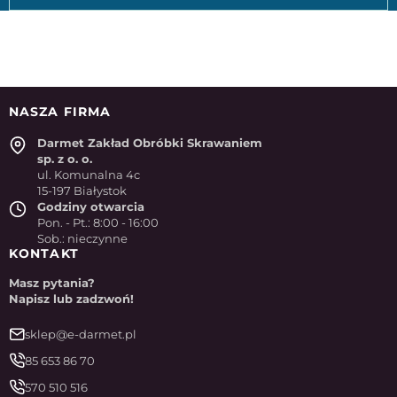
NASZA FIRMA
Darmet Zakład Obróbki Skrawaniem
sp. z o. o.
ul. Komunalna 4c
15-197 Białystok
Godziny otwarcia
Pon. - Pt.: 8:00 - 16:00
Sob.: nieczynne
KONTAKT
Masz pytania?
Napisz lub zadzwoń!
sklep@e-darmet.pl
85 653 86 70
570 510 516