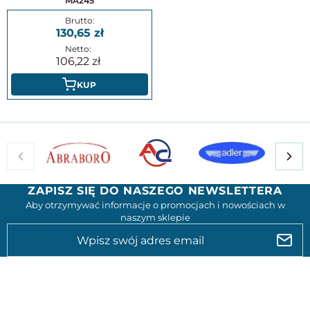
MA245
130,65
106,22
KUP
ZAPISZ SIĘ DO NASZEGO NEWSLETTERA
Aby otrzymywać informacje o promocjach i nowościach w
naszym sklepie