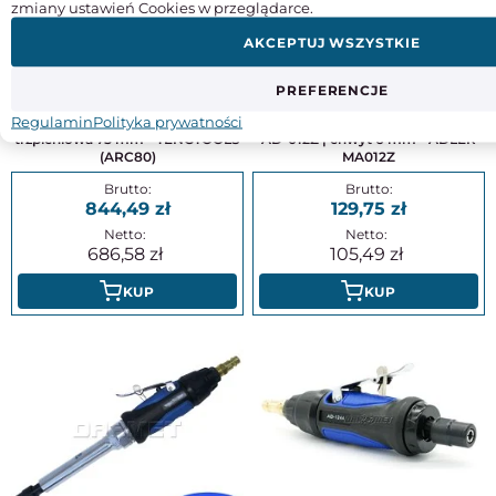
zmiany ustawień Cookies w przeglądarce.
AKCEPTUJ WSZYSTKIE
PREFERENCJE
Regulamin
Polityka prywatności
Szlifierka pneumatyczna prosta
Szlifierka pneumatyczna prosta
trzpieniowa 75 mm - TENGTOOLS
AD-012Z | chwyt 6 mm - ADLER
(ARC80)
MA012Z
844,49
129,75
686,58
105,49
KUP
KUP