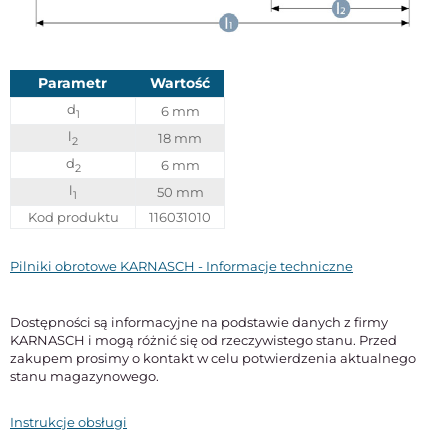
Parametr
Wartość
d
6 mm
1
l
18 mm
2
d
6 mm
2
l
50 mm
1
Kod produktu
116031010
Pilniki obrotowe KARNASCH - Informacje techniczne
Dostępności są informacyjne na podstawie danych z firmy
KARNASCH i mogą różnić się od rzeczywistego stanu. Przed
zakupem prosimy o kontakt w celu potwierdzenia aktualnego
stanu magazynowego.
Instrukcje obsługi