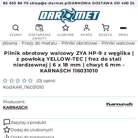
85 653 86 70
sklep@e-darmet.pl
DARMOWA DOSTAWA OD 400 ZŁ
SZUKAJ
ODSTĄPIENIA
ULUBIONE
KONTO
KOSZYK
MENU
ZWROTY
a główna
Frezy do metalu
Pilniki obrotowe
Pilniki walcowe
Pilnik obrotowy walcowy ZYA HP-9 z węglika |
z powłoką YELLOW-TEC | frez do stali
nierdzewnej | 6 x 18 mm | chwyt 6 mm -
KARNASCH 116031010
(0) opinii
KAR_116031010
Producent:
KARNASCH
Zapytaj o produkt