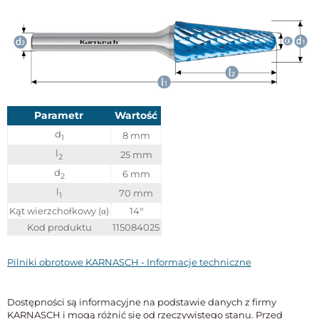
Parametr
Wartość
d
8 mm
1
l
25 mm
2
d
6 mm
2
l
70 mm
1
Kąt wierzchołkowy (α)
14°
Kod produktu
115084025
Pilniki obrotowe KARNASCH - Informacje techniczne
Dostępności są informacyjne na podstawie danych z firmy
KARNASCH i mogą różnić się od rzeczywistego stanu. Przed