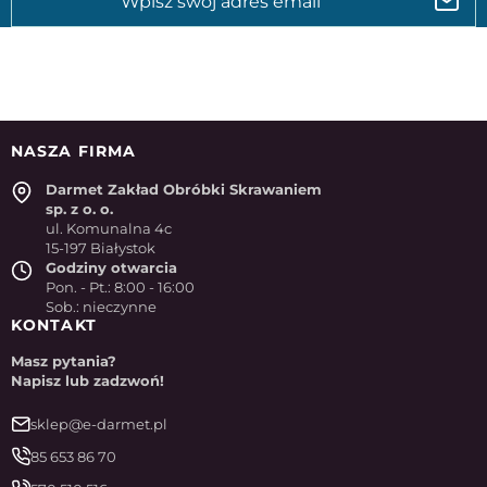
NASZA FIRMA
Darmet Zakład Obróbki Skrawaniem
sp. z o. o.
ul. Komunalna 4c
15-197 Białystok
Godziny otwarcia
Pon. - Pt.: 8:00 - 16:00
Sob.: nieczynne
KONTAKT
Masz pytania?
Napisz lub zadzwoń!
sklep@e-darmet.pl
85 653 86 70