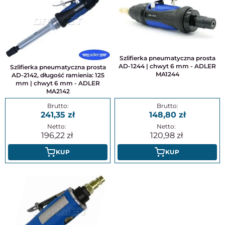
Szlifierka pneumatyczna prosta
AD-1244 | chwyt 6 mm - ADLER
Szlifierka pneumatyczna prosta
MA1244
AD-2142, długość ramienia: 125
mm | chwyt 6 mm - ADLER
MA2142
241,35
148,80
196,22
120,98
KUP
KUP