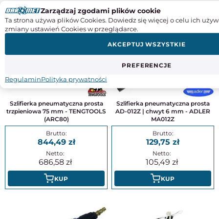
DO TEGO PRODUKTU POLECAMY
Zarządzaj zgodami plików cookie
Ta strona używa plików Cookies. Dowiedz się więcej o celu ich używ
zmiany ustawień Cookies w przeglądarce.
AKCEPTUJ WSZYSTKIE
PREFERENCJE
Regulamin
Polityka prywatności
Szlifierka pneumatyczna prosta
Szlifierka pneumatyczna prosta
trzpieniowa 75 mm - TENGTOOLS
AD-012Z | chwyt 6 mm - ADLER
(ARC80)
MA012Z
844,49
129,75
686,58
105,49
KUP
KUP