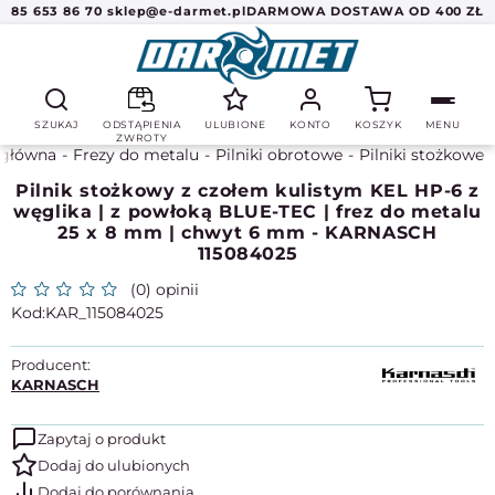
85 653 86 70
sklep@e-darmet.pl
DARMOWA DOSTAWA OD 400 ZŁ
SZUKAJ
ODSTĄPIENIA
ULUBIONE
KONTO
KOSZYK
MENU
ZWROTY
 główna
Frezy do metalu
Pilniki obrotowe
Pilniki stożkowe
Pilnik stożkowy z czołem kulistym KEL HP-6 z
węglika | z powłoką BLUE-TEC | frez do metalu
25 x 8 mm | chwyt 6 mm - KARNASCH
115084025
(0) opinii
KAR_115084025
Producent:
KARNASCH
Zapytaj o produkt