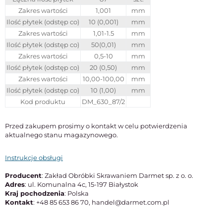
Zakres wartości
1,001
mm
Ilość płytek (odstęp co)
10 (0,001)
mm
Zakres wartości
1,01-1.5
mm
Ilość płytek (odstęp co)
50(0,01)
mm
Zakres wartości
0,5-10
mm
Ilość płytek (odstęp co)
20 (0,50)
mm
Zakres wartości
10,00-100,00
mm
Ilość płytek (odstęp co)
10 (1,00)
mm
Kod produktu
DM_630_87/2
Przed zakupem prosimy o kontakt w celu potwierdzenia
aktualnego stanu magazynowego.
Instrukcje obsługi
Producent
: Zakład Obróbki Skrawaniem Darmet sp. z o. o.
Adres
: ul. Komunalna 4c, 15-197 Białystok
Kraj pochodzenia
: Polska
Kontakt
: +48 85 653 86 70, handel@darmet.com.pl