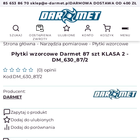
85 653 86 70
sklep@e-darmet.pl
DARMOWA DOSTAWA OD 400 ZŁ
SZUKAJ
ODSTĄPIENIA
ULUBIONE
KONTO
KOSZYK
MENU
ZWROTY
Strona główna
Narzędzia pomiarowe
Płytki wzorcowe
Płytki wzorcowe Darmet 87 szt KLASA 2 -
DM_630_87/2
(0) opinii
DM_630_87/2
Producent:
DARMET
Zapytaj o produkt