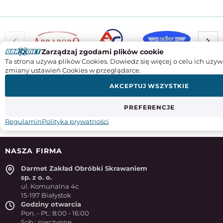
Zarządzaj zgodami plików cookie
Ta strona używa plików Cookies. Dowiedz się więcej o celu ich używ
ZAPISZ SIĘ DO NASZEGO NEWSLETTERA
zmiany ustawień Cookies w przeglądarce.
Aby otrzymywać informacje o promocjach i nowościach w
naszym sklepie
AKCEPTUJ WSZYSTKIE
PREFERENCJE
Regulamin
Polityka prywatności
NASZA FIRMA
Darmet Zakład Obróbki Skrawaniem
sp. z o. o.
ul. Komunalna 4c
15-197 Białystok
Godziny otwarcia
Pon. - Pt.: 8:00 - 16:00
Sob.: nieczynne