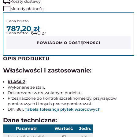
Koszty dostawy
Metody płatności
787,20
640
POWIADOM O DOSTĘPNOŚCI
OPIS PRODUKTU
Właściwości i zastosowanie:
KLASA 2
Wykonane ze stali.
Dostarczane w drewnianym pudełku.
Przeznaczone do kontroli szczelinomierzy, przyrządów
pomiarowych i innych prac w pomiarowni.
DIN 861
.
Tabela tolerancji płytek wzorcowych
Dane techniczne:
Parametr
Wartość
Jedn.
Łączna ilość płytek
87
szt.