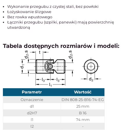
Wykonanie przegubu z czystej stali, bez powłoki
Łożyskowanie ślizgowe
Bez rowka wpustowego
Łączniki przegubu (szpilki, panewki) mają powierzchnię
utwardzoną
Tabela dostępnych rozmiarów i modeli:
Parametr
Wartość
Oznaczenie
DIN 808-25-B16-74-EG
d1
25 mm
d2H7
B 16
l1
74 mm
l2
-