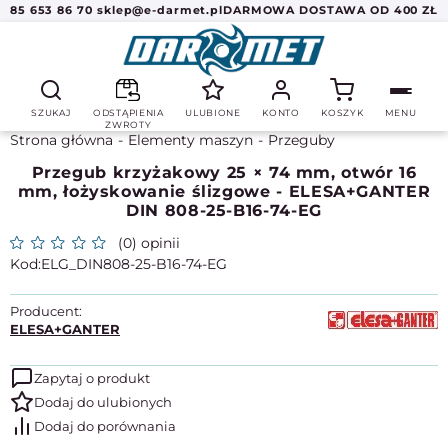
85 653 86 70
sklep@e-darmet.pl
DARMOWA DOSTAWA OD 400 ZŁ
SZUKAJ
ODSTĄPIENIA
ULUBIONE
KONTO
KOSZYK
MENU
ZWROTY
Strona główna
Elementy maszyn
Przeguby
Przegub krzyżakowy 25 × 74 mm, otwór 16
mm, łożyskowanie ślizgowe - ELESA+GANTER
DIN 808-25-B16-74-EG
(0) opinii
ELG_DIN808-25-B16-74-EG
Producent:
ELESA+GANTER
Zapytaj o produkt