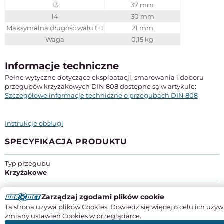
l3
37 mm
l4
30 mm
Maksymalna długość wału t+1
21 mm
Waga
0,15 kg
Informacje techniczne
Pełne wytyczne dotyczące eksploatacji, smarowania i doboru
przegubów krzyżakowych DIN 808 dostępne są w artykule:
Szczegółowe informacje techniczne o przegubach DIN 808
Instrukcje obsługi
SPECYFIKACJA PRODUKTU
Typ przegubu
Krzyżakowe
Rodzaj łożyskowania
Zarządzaj zgodami plików cookie
Ślizgowe
Ta strona używa plików Cookies. Dowiedz się więcej o celu ich używ
zmiany ustawień Cookies w przeglądarce.
Średnica otworu (H7)