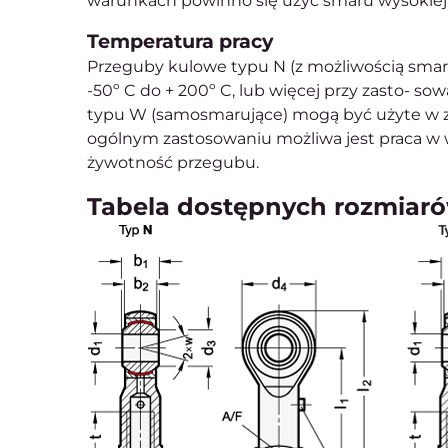
warunkach powinno się użyć smaru wysokiej j
Temperatura pracy
Przeguby kulowe typu N (z możliwością sma
-50º C do + 200º C, lub więcej przy zasto- 
typu W (samosmarujące) mogą być użyte w za
ogólnym zastosowaniu możliwa jest praca w 
żywotność przegubu.
Tabela dostępnych rozmiaró