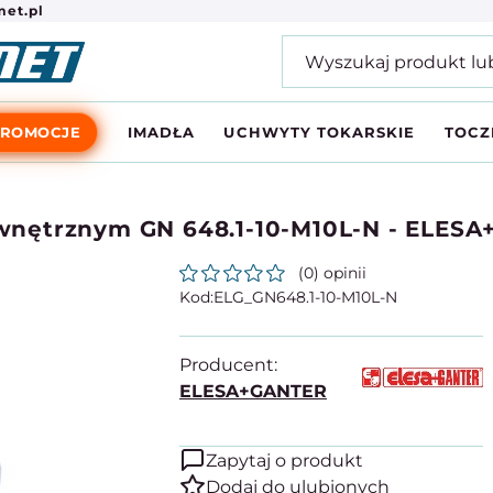
et.pl
PROMOCJE
IMADŁA
UCHWYTY TOKARSKIE
TOCZ
wnętrznym GN 648.1-10-M10L-N - ELES
(0) opinii
ELG_GN648.1-10-M10L-N
Producent:
ELESA+GANTER
Zapytaj o produkt