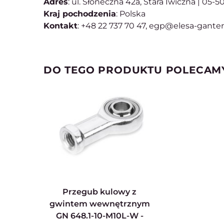
Adres
: ul. Słoneczna 42a, Stara Iwiczna | 05-
Kraj pochodzenia
: Polska
Kontakt
: +48 22 737 70 47, egp@elesa-gante
DO TEGO PRODUKTU POLECAM
Przegub kulowy z
gwintem wewnętrznym
GN 648.1-10-M10L-W -