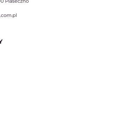
500 Piaseczno
r.com.pl
Y