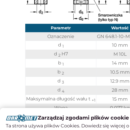
Parametr
Wartość
Oznaczenie
GN 648.1-10-
d
10 mm
1
d
H7
M 10L
2
b
14 mm
1
b
10.5 mm
2
d
12.9 mm
3
d
28 mm
4
Maksymalna długość wału t
15 mm
+1
Waga
0,077 kg
** dostępne tylko w wykonaniu typ W |
Zarządzaj zgodami plików cookie
Ta strona używa plików Cookies. Dowiedz się więcej o 
*** Cetop