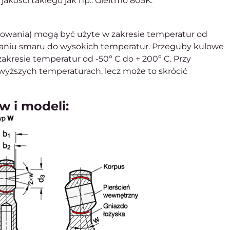
akości takiego jak np.: Gleitmo 805K.
rowania) mogą być użyte w zakresie temperatur od
sowaniu smaru do wysokich temperatur. Przeguby kulowe
kresie temperatur od -50º C do + 200º C. Przy
wyższych temperaturach, lecz może to skrócić
w i modeli: