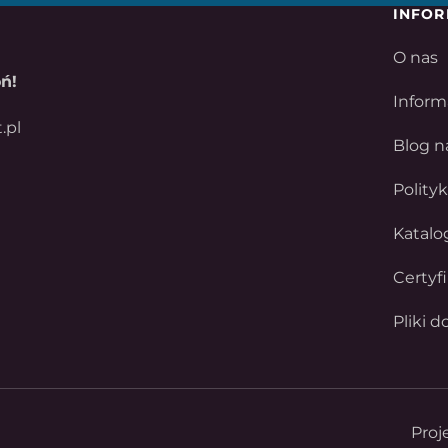
INFOR
O nas
ń!
Inform
.pl
Blog n
Polity
Katalo
Certyf
Pliki d
Proj