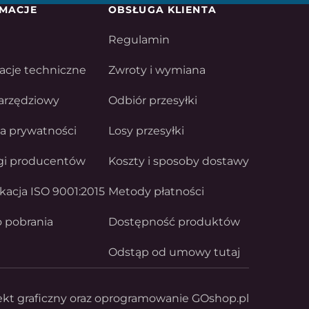
MACJE
OBSŁUGA KLIENTA
Regulamin
acje techniczne
Zwroty i wymiana
arzędziowy
Odbiór przesyłki
ka prywatności
Losy przesyłki
gi producentów
Koszty i sposoby dostawy
ikacja ISO 9001:2015
Metody płatności
o pobrania
Dostępność produktów
Odstąp od umowy tutaj
ekt graficzny oraz oprogramowanie GOshop.pl