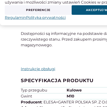
używania i możliwości zmiany ustawień Cookies w pr
Typ
N
: mosiądz-CuZn40AI1 / stal, możliwość
PREFERENCJE
AKCEPTUJ 
Typ
W
: stal-PTFE / stal, samosmarowna
Regulamin
Polityka prywatności
Dostępności są informacyjne na podstawie da
rzeczywistego stanu. Przed zakupem prosimy
magazynowego.
Instrukcje obsługi
SPECYFIKACJA PRODUKTU
Typ przegubu
Kulowe
Gwint
M10
Producent
: ELESA+GANTER POLSKA SP. Z O.