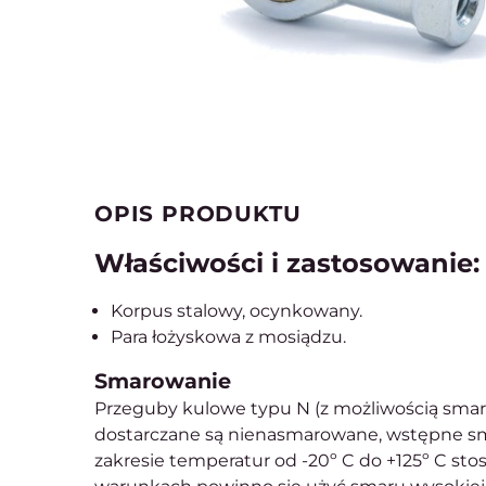
OPIS PRODUKTU
Właściwości i zastosowanie:
Korpus stalowy, ocynkowany.
Para łożyskowa z mosiądzu.
Smarowanie
Przeguby kulowe typu N (z możliwością sma
dostarczane są nienasmarowane, wstępne sm
zakresie temperatur od -20º C do +125º C st