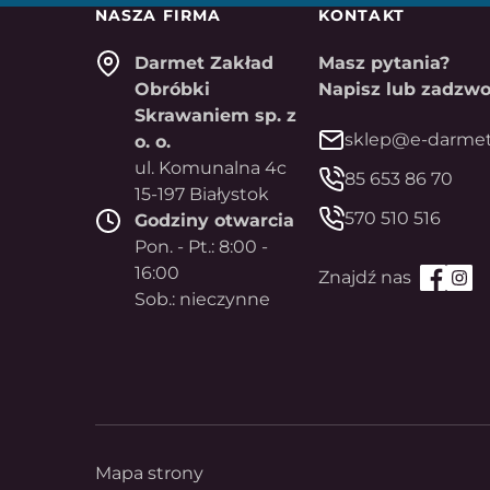
NASZA FIRMA
KONTAKT
Darmet Zakład
Masz pytania?
Obróbki
Napisz lub zadzwo
Skrawaniem sp. z
sklep@e-darmet
o. o.
ul. Komunalna 4c
85 653 86 70
15-197 Białystok
570 510 516
Godziny otwarcia
Pon. - Pt.: 8:00 -
16:00
Sob.: nieczynne
Mapa strony