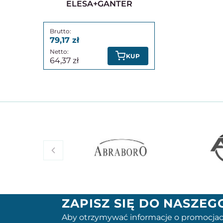
ELESA+GANTER
79,17
KUP
64,37
ZAPISZ SIĘ DO NASZE
Aby otrzymywać informacje o promocjac