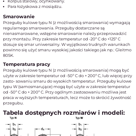
Korpus stalowy, ocynkowany.
Para łożyskowa z mosiądzu.
Smarowanie
Przeguby kulowe typu N (z możliwością smarowania) wymagają
regularnego smarowania. Przeguby dostarczane są
nienasmarowane, wstępne smarowanie należy przeprowadzić
przy montażu. Przy zakresie temperatur od -20º C do +125º C
stosuje się smar uniwersalny. W wyjątkowo trudnych warunkach
powinno się użyć smaru wysokiej jakości takiego jak np.: Gleitmo
805K.
Temperatura pracy
Przeguby kulowe typu N (z możliwością smarowania) mogą być
użyte w zakresie temperatur od -50º C do + 200º C, lub więcej przy
zasto- sowaniu smaru do wysokich temperatur. Przeguby kulowe
typu W (samosmarujące) mogą być użyte w zakresie temperatur
od -50º C do + 200º C. Przy ogólnym zastosowaniu możliwa jest
praca w wyższych temperaturach, lecz może to skrócić żywotność
przegubu.
Tabela dostępnych rozmiarów i modeli: