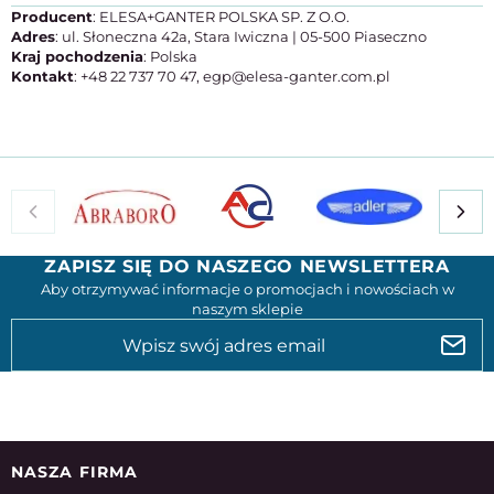
Producent
: ELESA+GANTER POLSKA SP. Z O.O.
Adres
: ul. Słoneczna 42a, Stara Iwiczna | 05-500 Piaseczno
Kraj pochodzenia
: Polska
Kontakt
: +48 22 737 70 47, egp@elesa-ganter.com.pl
ZAPISZ SIĘ DO NASZEGO NEWSLETTERA
Aby otrzymywać informacje o promocjach i nowościach w
naszym sklepie
NASZA FIRMA