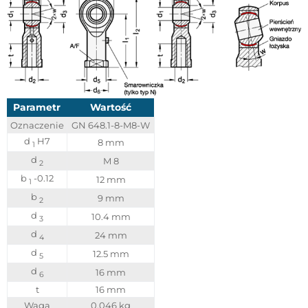
Parametr
Wartość
Oznaczenie
GN 648.1-8-M8-W
d
H7
8 mm
1
d
M 8
2
b
-0.12
12 mm
1
b
9 mm
2
d
10.4 mm
3
d
24 mm
4
d
12.5 mm
5
d
16 mm
6
t
16 mm
Waga
0.046 kg