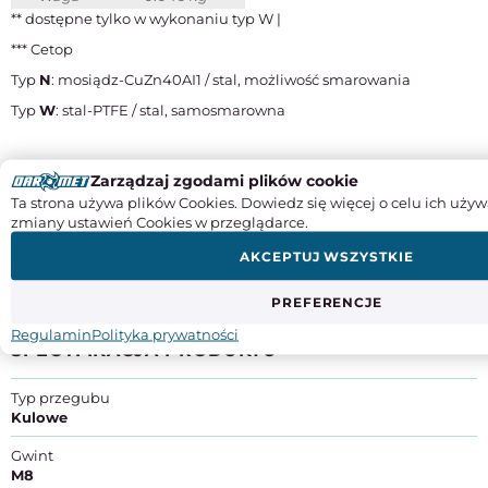
** dostępne tylko w wykonaniu typ W |
*** Cetop
Typ
N
: mosiądz-CuZn40AI1 / stal, możliwość smarowania
Typ
W
: stal-PTFE / stal, samosmarowna
Dostępności są informacyjne na podstawie danych z firmy
Zarządzaj zgodami plików cookie
ELESA+Ganter i mogą różnić się od rzeczywistego stanu. Przed
Ta strona używa plików Cookies. Dowiedz się więcej o celu ich używ
zakupem prosimy o kontakt w celu potwierdzenia aktualnego
zmiany ustawień Cookies w przeglądarce.
stanu magazynowego.
AKCEPTUJ WSZYSTKIE
PREFERENCJE
Instrukcje obsługi
Regulamin
Polityka prywatności
SPECYFIKACJA PRODUKTU
Typ przegubu
Kulowe
Gwint
M8