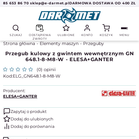
85 653 86 70
sklep@e-darmet.pl
DARMOWA DOSTAWA OD 400 ZŁ
SZUKAJ
ODSTĄPIENIA
ULUBIONE
KONTO
KOSZYK
MENU
ZWROTY
Strona główna
Elementy maszyn
Przeguby
Przegub kulowy z gwintem wewnętrznym GN
648.1-8-M8-W - ELESA+GANTER
(0) opinii
ELG_GN648.1-8-M8-W
Producent:
ELESA+GANTER
Zapytaj o produkt