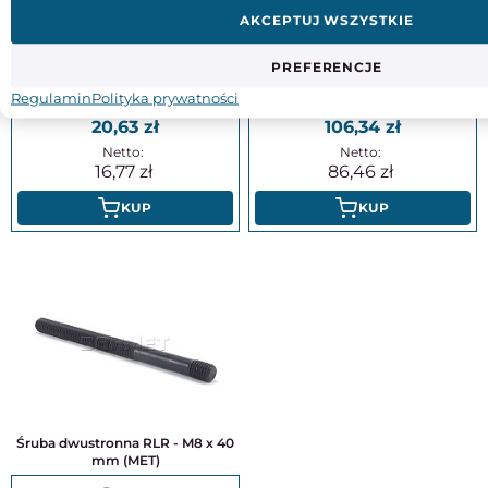
AKCEPTUJ WSZYSTKIE
Rękojeść nastawna dźwignia 108 x
Dociskacz pionowy z przylgą
64,5 mm | wtopka mosiężna |
pionową GN 810.1-130-B -
otwór gwintowany 19 mm -
ELESA+GANTER
PREFERENCJE
ELESA+GANTER ERX.95 B-M14-C6
Regulamin
Polityka prywatności
20,63
106,34
16,77
86,46
KUP
KUP
Śruba dwustronna RLR - M8 x 40
mm (MET)