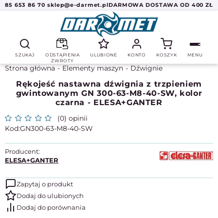
85 653 86 70
sklep@e-darmet.pl
DARMOWA DOSTAWA OD 400 ZŁ
SZUKAJ
ODSTĄPIENIA
ULUBIONE
KONTO
KOSZYK
MENU
ZWROTY
Strona główna
Elementy maszyn
Dźwignie
Rękojeść nastawna dźwignia z trzpieniem
gwintowanym GN 300-63-M8-40-SW, kolor
czarna - ELESA+GANTER
(0) opinii
GN300-63-M8-40-SW
Producent:
ELESA+GANTER
Zapytaj o produkt