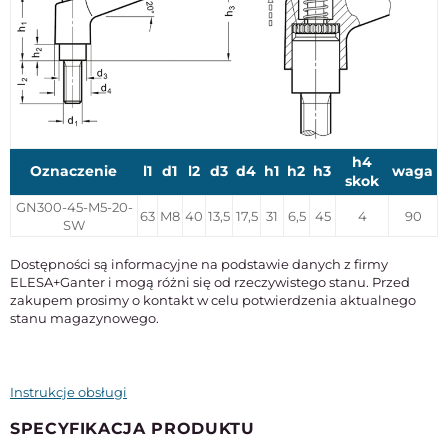
h4
Oznaczenie
l1
d1
l2
d3
d4
h1
h2
h3
waga
skok
GN300-45-M5-20-
63
M8
40
13,5
17,5
31
6,5
45
4
90
SW
Dostępności są informacyjne na podstawie danych z firmy
ELESA+Ganter i mogą różni się od rzeczywistego stanu. Przed
zakupem prosimy o kontakt w celu potwierdzenia aktualnego
stanu magazynowego.
Instrukcje obsługi
SPECYFIKACJA PRODUKTU