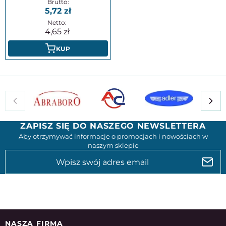
5,72
4,65
KUP
ZAPISZ SIĘ DO NASZEGO NEWSLETTERA
Aby otrzymywać informacje o promocjach i nowościach w
naszym sklepie
NASZA FIRMA