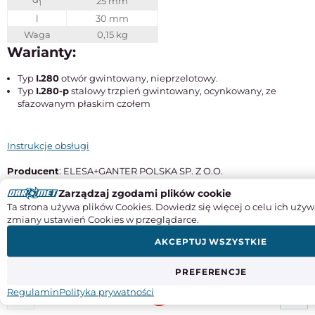
25 mm
1
l
30 mm
Waga
0,15 kg
Warianty:
Typ
I.280
otwór gwintowany, nieprzelotowy.
Typ
I.280-p
stalowy trzpień gwintowany, ocynkowany, ze
sfazowanym płaskim czołem
Instrukcje obsługi
Producent
: ELESA+GANTER POLSKA SP. Z O.O.
Adres
: ul. Słoneczna 42a, Stara Iwiczna | 05-500 Piaseczno
Zarządzaj zgodami plików cookie
Kraj pochodzenia
: Polska
Ta strona używa plików Cookies. Dowiedz się więcej o celu ich używ
Kontakt
: +48 22 737 70 47, egp@elesa-ganter.com.pl
zmiany ustawień Cookies w przeglądarce.
AKCEPTUJ WSZYSTKIE
PREFERENCJE
Regulamin
Polityka prywatności