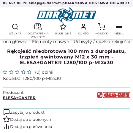
85 653 86 70
sklep@e-darmet.pl
DARMOWA DOSTAWA OD 400 ZŁ
SZUKAJ
ODSTĄPIENIA
ULUBIONE
KONTO
KOSZYK
MENU
ZWROTY
trona główna
Elementy maszyn
Uchwyty / rączki / rękojeści
Rękojeść nieobrotowa 100 mm z duroplastu,
trzpień gwintowany M12 x 30 mm -
ELESA+GANTER I.280/100 p-M12x30
(0) opinii
ELG_I.280/100 p-M12x30
Producent:
ELESA+GANTER
Zapytaj o produkt