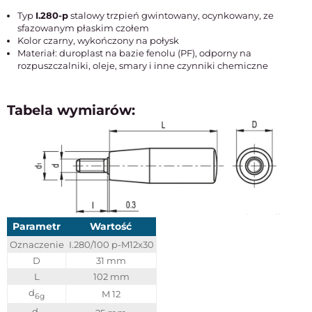
Typ
I.280-p
stalowy trzpień gwintowany, ocynkowany, ze
sfazowanym płaskim czołem
Kolor czarny, wykończony na połysk
Materiał: duroplast na bazie fenolu (PF), odporny na
rozpuszczalniki, oleje, smary i inne czynniki chemiczne
Tabela wymiarów:
Parametr
Wartość
Oznaczenie
I.280/100 p-M12x30
D
31 mm
L
102 mm
d
M 12
6g
d