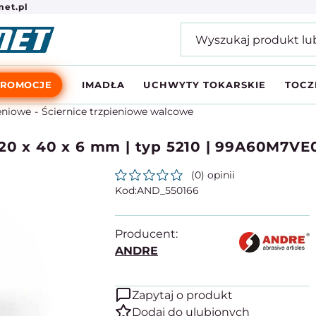
et.pl
PROMOCJE
IMADŁA
UCHWYTY TOKARSKIE
TOCZ
ieniowe
Ściernice trzpieniowe walcowe
20 x 40 x 6 mm | typ 5210 | 99A60M7VE
(0) opinii
AND_550166
Producent:
ANDRE
Zapytaj o produkt