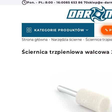
Pon. - Pt.: 8:00 - 16:00
85 653 86 70
sklep@e-darm
KATEGORIE PRODUKTÓW
🔧 
Strona główna
Narzędzia ścierne
Ściernice trzp
Ściernica trzpieniowa walcowa 