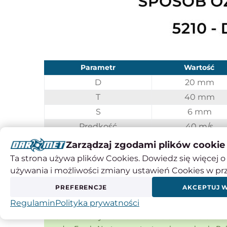
Parametr
Wartość
D
20 mm
T
40 mm
S
6 mm
Prędkość
40 m/s
Charakterystyka
99A60M7VE0
Zarządzaj zgodami plików cookie
Kod produktu
550166
Ta strona używa plików Cookies. Dowiedz się więcej o 
używania i możliwości zmiany ustawień Cookies w pr
PREFERENCJE
AKCEPTUJ 
Czy wiesz, że ...?
Regulamin
Polityka prywatności
W 1873 roku Sven Pulson wynalazł wypalaną w p
wówczas na rynku. Nowa tarcza szlifierska ukszt