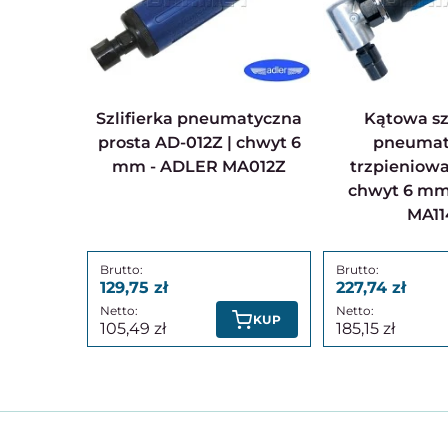
Szlifierka pneumatyczna
Kątowa szlifierka
prosta AD-012Z | chwyt 6
pneumat
mm - ADLER MA012Z
trzpieniowa
chwyt 6 mm
MA11
129,75
227,74
KUP
105,49
185,15