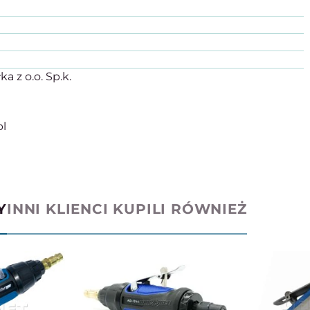
z o.o. Sp.k.
pl
Y
INNI KLIENCI KUPILI RÓWNIEŻ