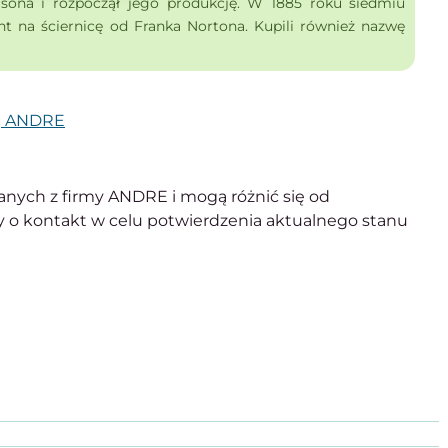
sona i rozpoczął jego produkcję. W 1885 roku siedmiu
t na ściernicę od Franka Nortona. Kupili również nazwę
wg ANDRE
anych z firmy ANDRE i mogą różnić się od
 o kontakt w celu potwierdzenia aktualnego stanu