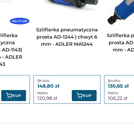
Szlifierka pneumatyczna
Szlifierka pneumatyczna
prosta AD-1244 | chwyt 6
yczna
prosta AD-
mm - ADLER MA1244
 AD-1143|
mm - A
 - ADLER
43
148,80
130,65
KUP
KUP
120,98
106,22