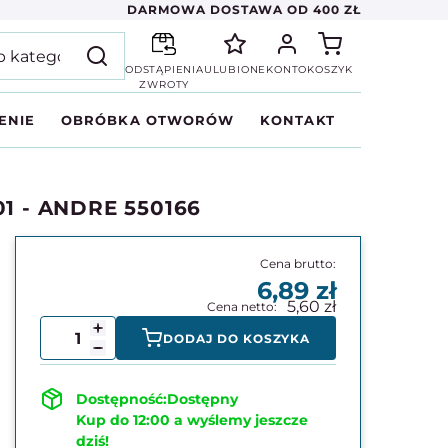
DARMOWA DOSTAWA OD 400 ZŁ
ODSTĄPIENIA
ULUBIONE
KONTO
KOSZYK
ZWROTY
ENIE
OBRÓBKA OTWORÓW
KONTAKT
01 - ANDRE 550166
6,89
5,60
DODAJ DO KOSZYKA
Dostępny
Kup do 12:00 a wyślemy jeszcze
dziś!