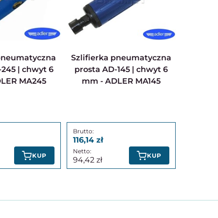
Szlifierka pneumatyczna
245 | chwyt 6
prosta AD-145 | chwyt 6
DLER MA245
mm - ADLER MA145
116,14
KUP
KUP
94,42