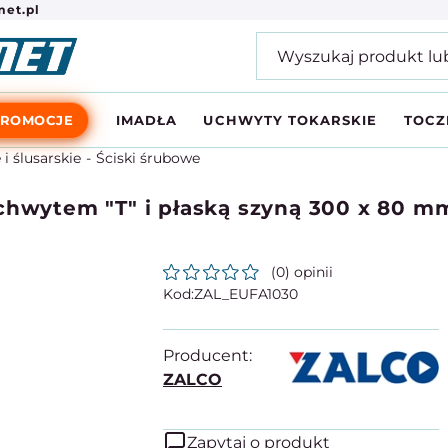
et.pl
PROMOCJE
IMADŁA
UCHWYTY TOKARSKIE
TOCZ
 i ślusarskie
Ściski śrubowe
chwytem "T" i płaską szyną 300 x 80 m
(0) opinii
ZAL_EUFA1030
Producent:
ZALCO
Zapytaj o produkt