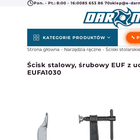
Pon. - Pt.: 8:00 - 16:00
85 653 86 70
sklep@e-darm
KATEGORIE PRODUKTÓW
🔧 
Strona główna
Narzędzia ręczne
Ściski stolarskie
Ścisk stalowy, śrubowy EUF z u
EUFA1030