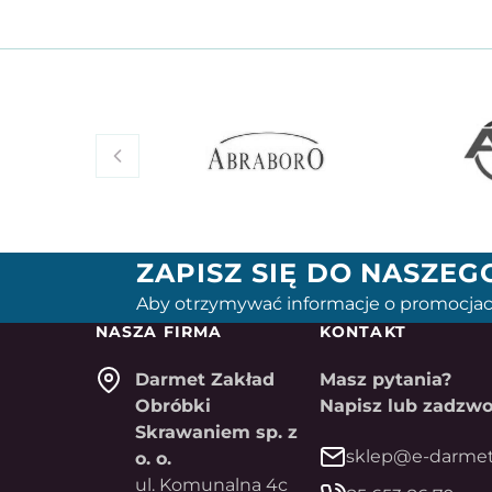
ZAPISZ SIĘ DO NASZE
Aby otrzymywać informacje o promocjac
NASZA FIRMA
KONTAKT
Darmet Zakład
Masz pytania?
Obróbki
Napisz lub zadzwo
Skrawaniem sp. z
sklep@e-darmet
o. o.
ul. Komunalna 4c