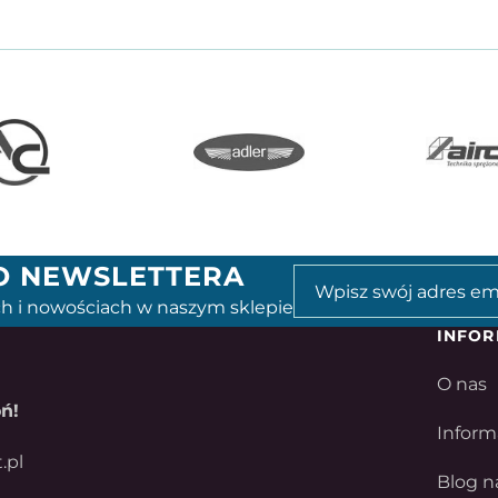
GO NEWSLETTERA
h i nowościach w naszym sklepie
INFOR
O nas
ń!
Inform
.pl
Blog n