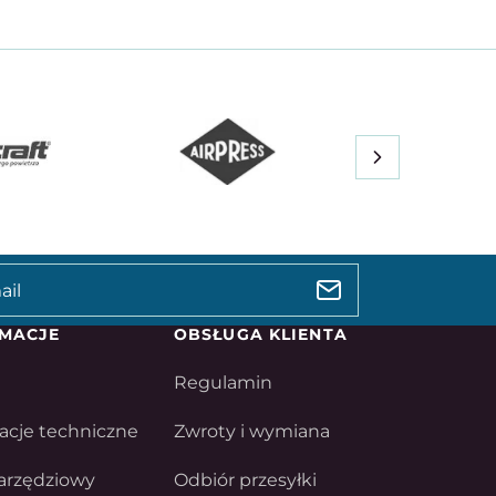
MACJE
OBSŁUGA KLIENTA
Regulamin
acje techniczne
Zwroty i wymiana
arzędziowy
Odbiór przesyłki