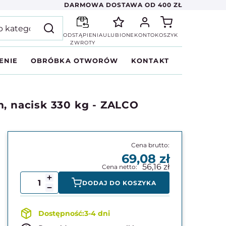
DARMOWA DOSTAWA OD 400 ZŁ
ODSTĄPIENIA
ULUBIONE
KONTO
KOSZYK
ZWROTY
ENIE
OBRÓBKA OTWORÓW
KONTAKT
m, nacisk 330 kg - ZALCO
69,08
56,16
DODAJ DO KOSZYKA
3-4 dni