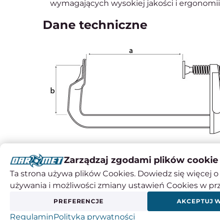
wymagających wysokiej jakości i ergonomii
Dane techniczne
Nacisk zaciskania mierzony przy rozstawi
Zarządzaj zgodami plików cookie
Parametr
Wartość
Ta strona używa plików Cookies. Dowiedz się więcej o 
używania i możliwości zmiany ustawień Cookies w pr
a - Rozstaw [mm]
300
b - Głębokość [mm]
80
PREFERENCJE
AKCEPTUJ 
c - Szyna [mm]
25 x 6
Regulamin
Polityka prywatności