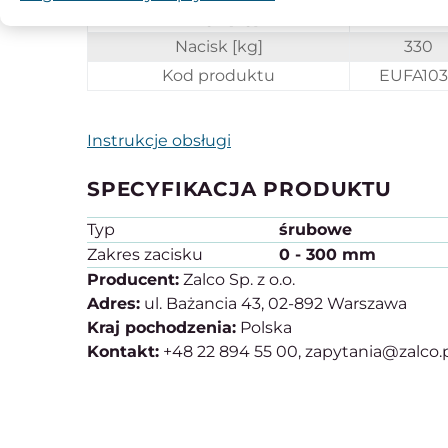
Waga [kg]
0.87
Nacisk [kg]
330
Kod produktu
EUFA10
Instrukcje obsługi
SPECYFIKACJA PRODUKTU
Typ
śrubowe
Zakres zacisku
0 - 300 mm
Producent:
Zalco Sp. z o.o.
Adres:
ul. Bażancia 43, 02-892 Warszawa
Kraj pochodzenia:
Polska
Kontakt:
+48 22 894 55 00, zapytania@zalco.