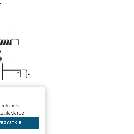
.
e 150 mm.
celu ich
zeglądarce.
WSZYSTKIE