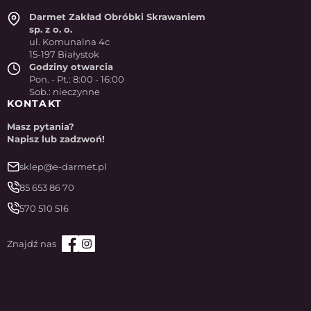
Darmet Zakład Obróbki Skrawaniem
sp. z o. o.
ul. Komunalna 4c
15-197 Białystok
Godziny otwarcia
Pon. - Pt.: 8:00 - 16:00
Sob.: nieczynne
KONTAKT
Masz pytania?
Napisz lub zadzwoń!
sklep@e-darmet.pl
85 653 86 70
570 510 516