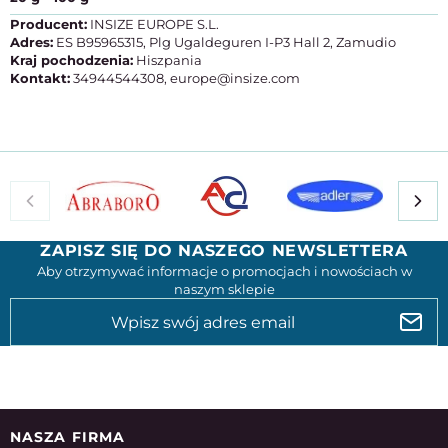
Producent:
INSIZE EUROPE S.L.
Adres:
ES B95965315, Plg Ugaldeguren I-P3 Hall 2, Zamudio
Kraj pochodzenia:
Hiszpania
Kontakt:
34944544308, europe@insize.com
ZAPISZ SIĘ DO NASZEGO NEWSLETTERA
Aby otrzymywać informacje o promocjach i nowościach w
naszym sklepie
NASZA FIRMA