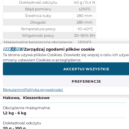
Dokładność odczytu
40 g / 0,4 N
Błąd pomiaru
±2%FS
Średnica tuby
280 mm
Długość
280 mm
Temperatura pracy
-10~40°C
Wilgotność pracy
30~90% RH
Maksymalne bezpieczne obciążenie
120%FS
Limit przeciążenia
Zarządzaj zgodami plików cookie
240%FS
Ta strona używa plików Cookies. Dowiedz się więcej o celu ich używ
Waga
0,28 kg
zmiany ustawień Cookies w przeglądarce.
AKCEPTUJ WSZYSTKIE
Instrukcje obsługi
SPECYFIKACJA PRODUKTU
PREFERENCJE
Regulamin
Polityka prywatności
Typ
Hakowa
Kieszonkowe
Obciążenie maksymalne
1,2 kg - 6 kg
Dokładność odczytu
20 g - 100 g