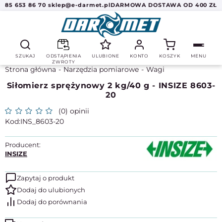
85 653 86 70
sklep@e-darmet.pl
DARMOWA DOSTAWA OD 400 ZŁ
SZUKAJ
ODSTĄPIENIA
ULUBIONE
KONTO
KOSZYK
MENU
ZWROTY
Strona główna
Narzędzia pomiarowe
Wagi
Siłomierz sprężynowy 2 kg/40 g - INSIZE 8603-
20
(0) opinii
INS_8603-20
Producent:
INSIZE
Zapytaj o produkt