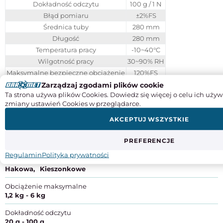
Dokładność odczytu
100 g / 1 N
Błąd pomiaru
±2%FS
Średnica tuby
280 mm
Długość
280 mm
Temperatura pracy
-10~40°C
Wilgotność pracy
30~90% RH
Maksymalne bezpieczne obciążenie
120%FS
Limit przeciążenia
Zarządzaj zgodami plików cookie
240%FS
Ta strona używa plików Cookies. Dowiedz się więcej o celu ich używ
Waga
0,28 kg
zmiany ustawień Cookies w przeglądarce.
AKCEPTUJ WSZYSTKIE
Instrukcje obsługi
SPECYFIKACJA PRODUKTU
PREFERENCJE
Regulamin
Polityka prywatności
Typ
Hakowa
Kieszonkowe
Obciążenie maksymalne
1,2 kg - 6 kg
Dokładność odczytu
20 g - 100 g