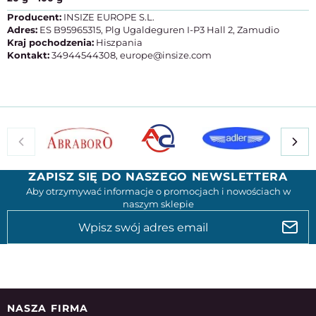
Producent:
INSIZE EUROPE S.L.
Adres:
ES B95965315, Plg Ugaldeguren I-P3 Hall 2, Zamudio
Kraj pochodzenia:
Hiszpania
Kontakt:
34944544308, europe@insize.com
ZAPISZ SIĘ DO NASZEGO NEWSLETTERA
Aby otrzymywać informacje o promocjach i nowościach w
naszym sklepie
NASZA FIRMA