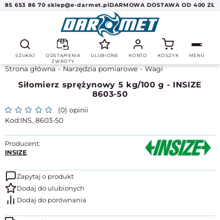
85 653 86 70
sklep@e-darmet.pl
DARMOWA DOSTAWA OD 400 ZŁ
SZUKAJ
ODSTĄPIENIA
ULUBIONE
KONTO
KOSZYK
MENU
ZWROTY
Strona główna
Narzędzia pomiarowe
Wagi
Siłomierz sprężynowy 5 kg/100 g - INSIZE
8603-50
(0) opinii
INS_8603-50
Producent:
INSIZE
Zapytaj o produkt