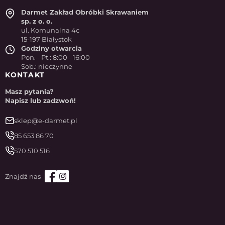
Darmet Zakład Obróbki Skrawaniem
sp. z o. o.
ul. Komunalna 4c
15-197 Białystok
Godziny otwarcia
Pon. - Pt.: 8:00 - 16:00
Sob.: nieczynne
KONTAKT
Masz pytania?
Napisz lub zadzwoń!
sklep@e-darmet.pl
85 653 86 70
570 510 516