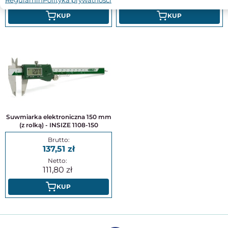
KUP
KUP
Suwmiarka elektroniczna 150 mm
(z rolką) - INSIZE 1108-150
137,51
111,80
KUP