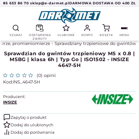
85 653 86 70
sklep@e-darmet.pl
DARMOWA DOSTAWA OD 400 ZŁ
SZUKAJ
ODSTĄPIENIA
ULUBIONE
KONTO
KOSZYK
MENU
ZWROTY
ierze, promieniomierze
Sprawdziany trzpieniowe do gwintów
Sprawdzian do gwintów trzpieniowy M5 x 0.8 |
MSBG | klasa 6h | Typ Go | ISO1502 - INSIZE
4647-5H
(0) opinii
INS_4647-5H
Producent:
INSIZE
Zapytaj o produkt