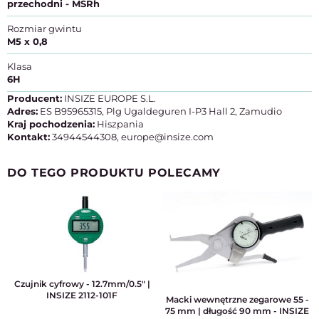
przechodni - MSRh
Rozmiar gwintu
M5 x 0,8
Klasa
6H
Producent:
INSIZE EUROPE S.L.
Adres:
ES B95965315, Plg Ugaldeguren I-P3 Hall 2, Zamudio
Kraj pochodzenia:
Hiszpania
Kontakt:
34944544308, europe@insize.com
DO TEGO PRODUKTU POLECAMY
Czujnik cyfrowy - 12.7mm/0.5" |
INSIZE 2112-101F
Macki wewnętrzne zegarowe 55 -
75 mm | długość 90 mm - INSIZE