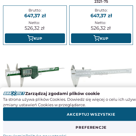
2321-75
647,37
647,37
526,32
526,32
KUP
KUP
Zarządzaj zgodami plików cookie
Suwmiarka elektroniczna
Suwmiarka noniuszowa 150 mm
Ta strona używa plików Cookies. Dowiedz się więcej o celu ich używ
wodoodporna 150 mm (bez rolki) |
(0,02 mm) ze śrubą - INSIZE 1205-
zmiany ustawień Cookies w przeglądarce.
IP 67 - INSIZE 1118-150BW
1502S
AKCEPTUJ WSZYSTKIE
386,98
92,95
PREFERENCJE
314,62
75,57
Regulamin
Polityka prywatności