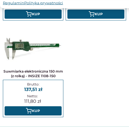
Regulamin
Polityka prywatności
314,62
75,57
KUP
KUP
Suwmiarka elektroniczna 150 mm
(z rolką) - INSIZE 1108-150
137,51
111,80
KUP