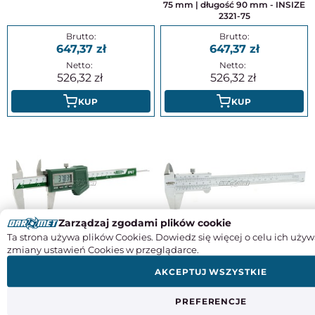
75 mm | długość 90 mm - INSIZE
2321-75
647,37
647,37
526,32
526,32
KUP
KUP
Zarządzaj zgodami plików cookie
Ta strona używa plików Cookies. Dowiedz się więcej o celu ich używ
Suwmiarka elektroniczna
Suwmiarka noniuszowa 150 mm
zmiany ustawień Cookies w przeglądarce.
wodoodporna 150 mm (bez rolki) |
(0,02 mm) ze śrubą - INSIZE 1205-
IP 67 - INSIZE 1118-150BW
1502S
AKCEPTUJ WSZYSTKIE
386,98
92,95
PREFERENCJE