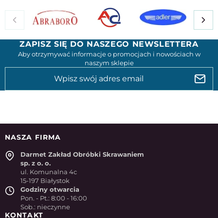
ZAPISZ SIĘ DO NASZEGO NEWSLETTERA
Aby otrzymywać informacje o promocjach i nowościach w
naszym sklepie
NASZA FIRMA
Darmet Zakład Obróbki Skrawaniem
sp. z o. o.
ul. Komunalna 4c
15-197 Białystok
Godziny otwarcia
Pon. - Pt.: 8:00 - 16:00
Sob.: nieczynne
KONTAKT