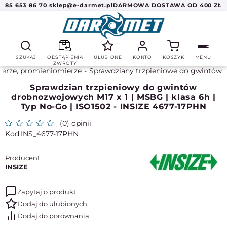
85 653 86 70
sklep@e-darmet.pl
DARMOWA DOSTAWA OD 400 ZŁ
SZUKAJ
ODSTĄPIENIA
ULUBIONE
KONTO
KOSZYK
MENU
ZWROTY
ierze, promieniomierze
Sprawdziany trzpieniowe do gwintów
Sprawdzian trzpieniowy do gwintów
drobnozwojowych M17 x 1 | MSBG | klasa 6h |
Typ No-Go | ISO1502 - INSIZE 4677-17PHN
(0) opinii
INS_4677-17PHN
Producent:
INSIZE
Zapytaj o produkt