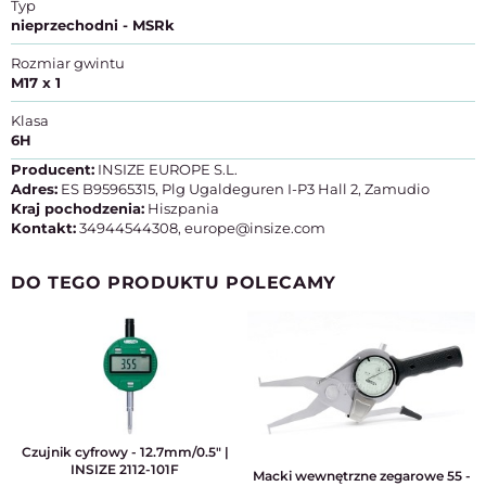
Typ
nieprzechodni - MSRk
Rozmiar gwintu
M17 x 1
Klasa
6H
Producent:
INSIZE EUROPE S.L.
Adres:
ES B95965315, Plg Ugaldeguren I-P3 Hall 2, Zamudio
Kraj pochodzenia:
Hiszpania
Kontakt:
34944544308, europe@insize.com
DO TEGO PRODUKTU POLECAMY
Czujnik cyfrowy - 12.7mm/0.5" |
INSIZE 2112-101F
Macki wewnętrzne zegarowe 55 -