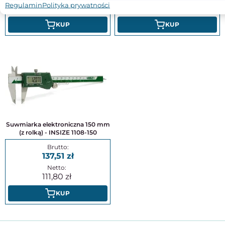
Regulamin
Polityka prywatności
314,62
75,57
KUP
KUP
Suwmiarka elektroniczna 150 mm
(z rolką) - INSIZE 1108-150
137,51
111,80
KUP