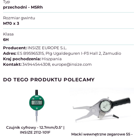
Typ
przechodni - MSRh
Rozmiar gwintu
M70 x 3
Klasa
6H
Producent:
INSIZE EUROPE S.L.
Adres:
ES B95965315, Plg Ugaldeguren I-P3 Hall 2, Zamudio
Kraj pochodzenia:
Hiszpania
Kontakt:
34944544308, europe@insize.com
DO TEGO PRODUKTU POLECAMY
Czujnik cyfrowy - 12.7mm/0.5" |
INSIZE 2112-101F
Macki wewnętrzne zegarowe 55 -