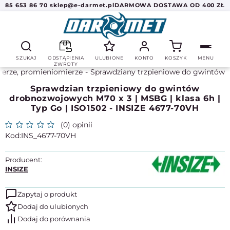
85 653 86 70
sklep@e-darmet.pl
DARMOWA DOSTAWA OD 400 ZŁ
SZUKAJ
ODSTĄPIENIA
ULUBIONE
KONTO
KOSZYK
MENU
ZWROTY
ierze, promieniomierze
Sprawdziany trzpieniowe do gwintów
Sprawdzian trzpieniowy do gwintów
drobnozwojowych M70 x 3 | MSBG | klasa 6h |
Typ Go | ISO1502 - INSIZE 4677-70VH
(0) opinii
INS_4677-70VH
Producent:
INSIZE
Zapytaj o produkt