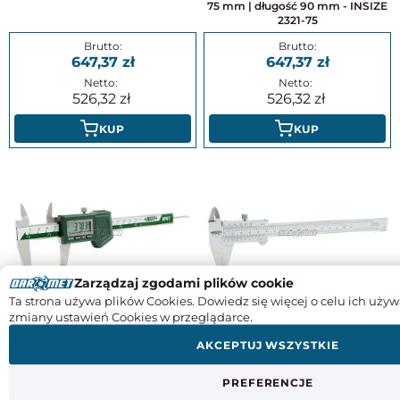
75 mm | długość 90 mm - INSIZE
2321-75
647,37
647,37
526,32
526,32
KUP
KUP
Zarządzaj zgodami plików cookie
Ta strona używa plików Cookies. Dowiedz się więcej o celu ich używ
Suwmiarka elektroniczna
Suwmiarka noniuszowa 150 mm
zmiany ustawień Cookies w przeglądarce.
wodoodporna 150 mm (bez rolki) |
(0,02 mm) ze śrubą - INSIZE 1205-
IP 67 - INSIZE 1118-150BW
1502S
AKCEPTUJ WSZYSTKIE
386,98
92,95
PREFERENCJE