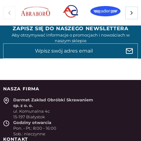
ZAPISZ SIĘ DO NASZEGO NEWSLETTERA
Aby otrzymywać informacje o promocjach i nowościach w
naszym sklepie
NASZA FIRMA
Darmet Zakład Obróbki Skrawaniem
sp. z o. o.
ul. Komunalna 4c
15-197 Białystok
Godziny otwarcia
Pon. - Pt.: 8:00 - 16:00
Sob.: nieczynne
KONTAKT