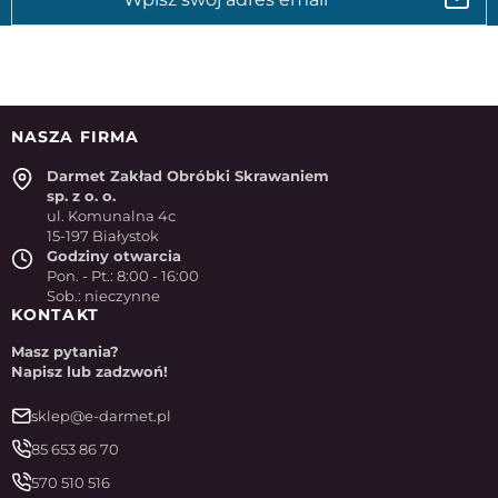
NASZA FIRMA
Darmet Zakład Obróbki Skrawaniem
sp. z o. o.
ul. Komunalna 4c
15-197 Białystok
Godziny otwarcia
Pon. - Pt.: 8:00 - 16:00
Sob.: nieczynne
KONTAKT
Masz pytania?
Napisz lub zadzwoń!
sklep@e-darmet.pl
85 653 86 70
570 510 516