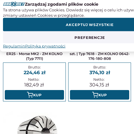
Zarządzaj zgodami plików cookie
Ta strona używa plików Cookies. Dowiedz się więcej o celu ich używ
zmiany ustawień Cookies w przeglądarce.
AKCEPTUJ WSZYSTKIE
PREFERENCJE
Regulamin
Polityka prywatności
Oprawka zaciskowa do tulejek
Tulejka zaciskowa ER16 | Zestaw 8
ER25 - Morse MK2 - ZM KOLNO
szt. | Typ 7618 - ZM KOLNO 0642-
(Typ 7711)
176-180-808
224,46
374,10
182,49
304,15
KUP
KUP