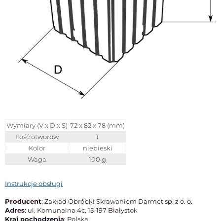
Wymiary (V x D x S)
72 x 82 x 78 (mm)
Ilość otworów
1
Kolor
niebieski
Waga
100 g
Instrukcje obsługi
Producent
: Zakład Obróbki Skrawaniem Darmet sp. z o. o.
Adres
: ul. Komunalna 4c, 15-197 Białystok
Kraj pochodzenia
: Polska