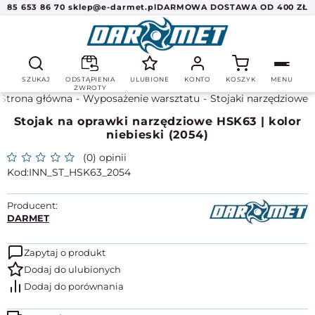
85 653 86 70
sklep@e-darmet.pl
DARMOWA DOSTAWA OD 400 ZŁ
SZUKAJ
ODSTĄPIENIA
ULUBIONE
KONTO
KOSZYK
MENU
ZWROTY
Strona główna
Wyposażenie warsztatu
Stojaki narzędziowe
Stojak na oprawki narzędziowe HSK63 | kolor
niebieski (2054)
(0) opinii
INN_ST_HSK63_2054
Producent:
DARMET
Zapytaj o produkt