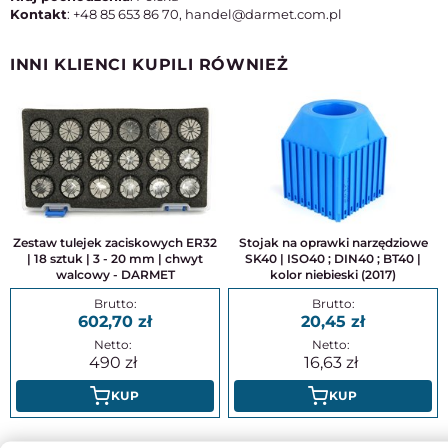
Kontakt
: +48 85 653 86 70, handel@darmet.com.pl
INNI KLIENCI KUPILI RÓWNIEŻ
Zestaw tulejek zaciskowych ER32
Stojak na oprawki narzędziowe
| 18 sztuk | 3 - 20 mm | chwyt
SK40 | ISO40 ; DIN40 ; BT40 |
walcowy - DARMET
kolor niebieski (2017)
602,70
20,45
490
16,63
KUP
KUP