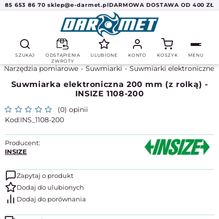
85 653 86 70
sklep@e-darmet.pl
DARMOWA DOSTAWA OD 400 ZŁ
SZUKAJ
ODSTĄPIENIA
ULUBIONE
KONTO
KOSZYK
MENU
ZWROTY
Narzędzia pomiarowe
Suwmiarki
Suwmiarki elektroniczne
Suwmiarka elektroniczna 200 mm (z rolką) -
INSIZE 1108-200
(0) opinii
INS_1108-200
Producent:
INSIZE
Zapytaj o produkt