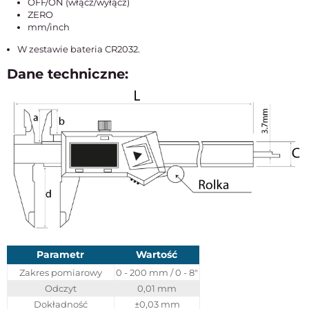
OFF/ON (włącz/wyłącz)
ZERO
mm/inch
W zestawie bateria CR2032.
Dane techniczne:
Parametr
Wartość
Zakres pomiarowy
0 - 200 mm / 0 - 8"
Odczyt
0,01 mm
Dokładność
±0,03 mm