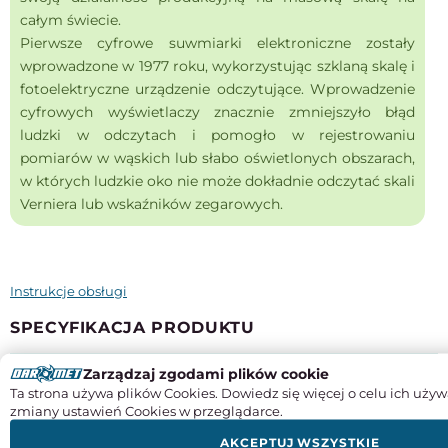
całym świecie.
Pierwsze cyfrowe suwmiarki elektroniczne zostały
wprowadzone w 1977 roku, wykorzystując szklaną skalę i
fotoelektryczne urządzenie odczytujące. Wprowadzenie
cyfrowych wyświetlaczy znacznie zmniejszyło błąd
ludzki w odczytach i pomogło w rejestrowaniu
pomiarów w wąskich lub słabo oświetlonych obszarach,
w których ludzkie oko nie może dokładnie odczytać skali
Verniera lub wskaźników zegarowych.
Instrukcje obsługi
SPECYFIKACJA PRODUKTU
Odczyt
Zarządzaj zgodami plików cookie
elektroniczny
Ta strona używa plików Cookies. Dowiedz się więcej o celu ich używ
zmiany ustawień Cookies w przeglądarce.
Zakres
0 - 200 mm
AKCEPTUJ WSZYSTKIE