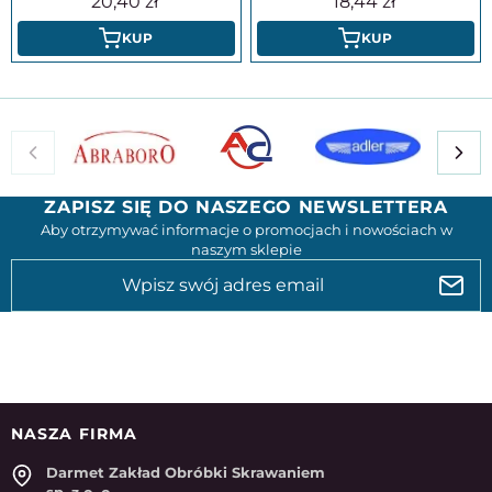
20,40
18,44
KUP
KUP
ZAPISZ SIĘ DO NASZEGO NEWSLETTERA
Aby otrzymywać informacje o promocjach i nowościach w
naszym sklepie
NASZA FIRMA
Darmet Zakład Obróbki Skrawaniem