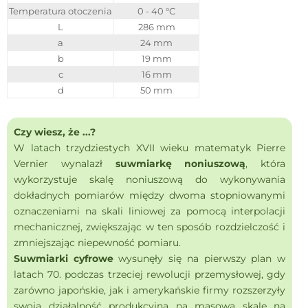
Temperatura otoczenia
0 - 40 °C
L
286 mm
a
24 mm
b
19 mm
c
16 mm
d
50 mm
Czy wiesz, że ...?
W latach trzydziestych XVII wieku matematyk Pierre
Vernier wynalazł
suwmiarkę noniuszową
, która
wykorzystuje skalę noniuszową do wykonywania
dokładnych pomiarów między dwoma stopniowanymi
oznaczeniami na skali liniowej za pomocą interpolacji
mechanicznej, zwiększając w ten sposób rozdzielczość i
zmniejszając niepewność pomiaru.
Suwmiarki cyfrowe
wysunęły się na pierwszy plan w
latach 70. podczas trzeciej rewolucji przemysłowej, gdy
zarówno japońskie, jak i amerykańskie firmy rozszerzyły
swoją działalność produkcyjną na masową skalę na