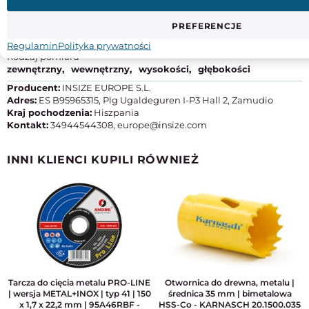
Poziom ochronności
PREFERENCJE
brak danych
Regulamin
Polityka prywatności
Rodzaj pomiaru
zewnętrzny
wewnętrzny
wysokości
głębokości
Producent:
INSIZE EUROPE S.L.
Adres:
ES B95965315, Plg Ugaldeguren I-P3 Hall 2, Zamudio
Kraj pochodzenia:
Hiszpania
Kontakt:
34944544308, europe@insize.com
INNI KLIENCI KUPILI RÓWNIEŻ
Tarcza do cięcia metalu PRO-LINE
Otwornica do drewna, metalu |
| wersja METAL+INOX | typ 41 | 150
średnica 35 mm | bimetalowa
x 1,7 x 22,2 mm | 95A46RBF -
HSS-Co - KARNASCH 20.1500.035