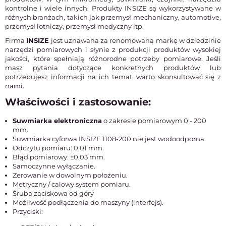
kontrolne i wiele innych. Produkty INSIZE są wykorzystywane w
różnych branżach, takich jak przemysł mechaniczny, automotive,
przemysł lotniczy, przemysł medyczny itp.
Firma
INSIZE
jest uznawana za renomowaną markę w dziedzinie
narzędzi pomiarowych i słynie z produkcji produktów wysokiej
jakości, które spełniają różnorodne potrzeby pomiarowe. Jeśli
masz pytania dotyczące konkretnych produktów lub
potrzebujesz informacji na ich temat, warto skonsultować się z
nami.
Właściwości i zastosowanie:
Suwmiarka elektroniczna
o zakresie pomiarowym 0 - 200
mm.
Suwmiarka cyforwa INSIZE 1108-200 nie jest wodoodporna.
Odczytu pomiaru: 0,01 mm.
Błąd pomiarowy: ±0,03 mm.
Samoczynne wyłączanie.
Zerowanie w dowolnym położeniu.
Metryczny / calowy system pomiaru.
Śruba zaciskowa od góry
Możliwość podłączenia do maszyny (interfejs).
Przyciski: