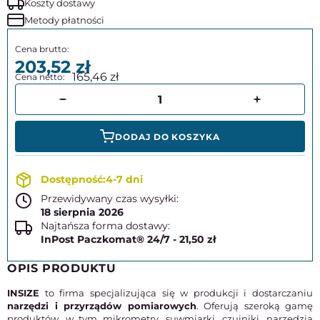
Koszty dostawy
Metody płatności
203,52
165,46
DODAJ DO KOSZYKA
4-7 dni
Przewidywany czas wysyłki:
18 sierpnia 2026
Najtańsza forma dostawy:
InPost Paczkomat® 24/7 - 21,50 zł
OPIS PRODUKTU
INSIZE
to firma specjalizująca się w produkcji i dostarczaniu
narzędzi i przyrządów pomiarowych
. Oferują szeroką gamę
produktów, w tym mikrometry, suwmiarki, czujniki, narzędzia