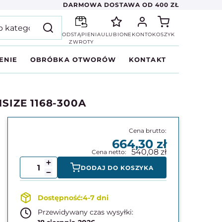
DARMOWA DOSTAWA OD 400 ZŁ
ODSTĄPIENIA
ULUBIONE
KONTO
KOSZYK
ZWROTY
ENIE
OBRÓBKA OTWORÓW
KONTAKT
SIZE 1168-300A
664,30
540,08
DODAJ DO KOSZYKA
4-7 dni
Przewidywany czas wysyłki: