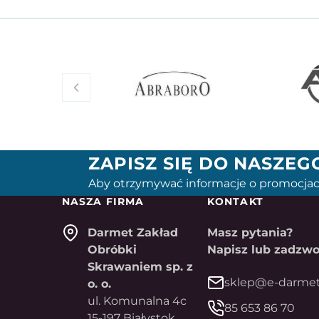
ZAPISZ SIĘ DO NASZE
Aby otrzymywać informacje o promocjac
NASZA FIRMA
KONTAKT
Darmet Zakład
Masz pytania?
Obróbki
Napisz lub zadzwo
Skrawaniem sp. z
sklep@e-darmet
o. o.
ul. Komunalna 4c
85 653 86 70
15-197 Białystok