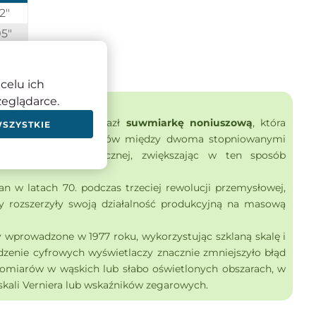
2"
5"
celu ich
zeglądarce.
Pierre Vernier wynalazł
suwmiarkę noniuszową
, która
WSZYSTKIE
ia dokładnych pomiarów między dwoma stopniowanymi
nterpolacji mechanicznej, zwiększając w ten sposób
n w latach 70. podczas trzeciej rewolucji przemysłowej,
my rozszerzyły swoją działalność produkcyjną na masową
y wprowadzone w 1977 roku, wykorzystując szklaną skalę i
dzenie cyfrowych wyświetlaczy znacznie zmniejszyło błąd
pomiarów w wąskich lub słabo oświetlonych obszarach, w
skali Verniera lub wskaźników zegarowych.