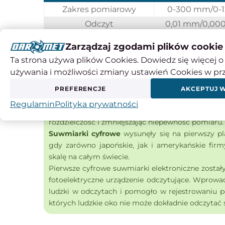
Zakres pomiarowy
0-300 mm/0-1
Odczyt
0,01 mm/0,000
Dokładność pomiaru
±0,07 mm
Zarządzaj zgodami plików cookie
Ta strona używa plików Cookies. Dowiedz się więcej o 
używania i możliwości zmiany ustawień Cookies w pr
Czy wiesz, że ...?
W latach trzydziestych XVII wieku matematyk 
PREFERENCJE
AKCEPTUJ 
wykorzystuje skalę noniuszową do wykonywan
Regulamin
Polityka prywatności
oznaczeniami na skali liniowej za pomocą i
rozdzielczość i zmniejszając niepewność pomiaru.
Suwmiarki cyfrowe
wysunęły się na pierwszy pla
gdy zarówno japońskie, jak i amerykańskie fir
skalę na całym świecie.
Pierwsze cyfrowe suwmiarki elektroniczne został
fotoelektryczne urządzenie odczytujące. Wprowa
ludzki w odczytach i pomogło w rejestrowaniu 
których ludzkie oko nie może dokładnie odczytać 