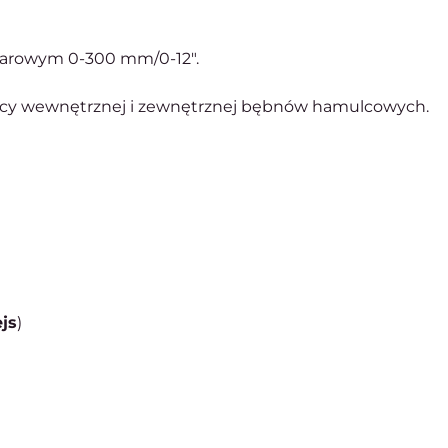
iarowym 0-300 mm/0-12".
icy wewnętrznej i zewnętrznej bębnów hamulcowych.
ejs
)