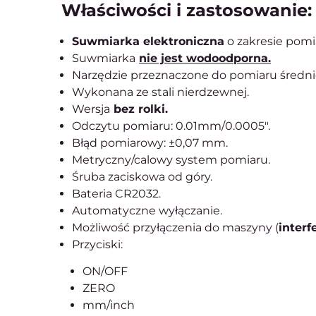
Właściwości i zastosowanie:
Suwmiarka elektroniczna
o zakresie pom
Suwmiarka
nie jest wodoodporna.
Narzędzie przeznaczone do pomiaru średn
Wykonana ze stali nierdzewnej.
Wersja
bez rolki.
Odczytu pomiaru: 0.01mm/0.0005".
Błąd pomiarowy: ±0,07 mm.
Metryczny/calowy system pomiaru.
Śruba zaciskowa od góry.
Bateria CR2032.
Automatyczne wyłączanie.
Możliwość przyłączenia do maszyny (
interf
Przyciski:
ON/OFF
ZERO
mm/inch