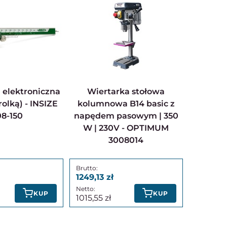
Wiertarka stołowa
rolką) - INSIZE
kolumnowa B14 basic z
08-150
napędem pasowym | 350
W | 230V - OPTIMUM
3008014
1249,13
KUP
KUP
1015,55