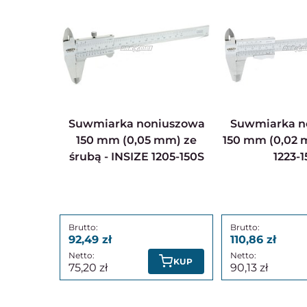
Suwmiarka noniuszowa
Suwmiarka noniuszowa
150 mm (0,05 mm) ze
150 mm (0,02 
śrubą - INSIZE 1205-150S
1223-1
92,49
110,86
KUP
75,20
90,13