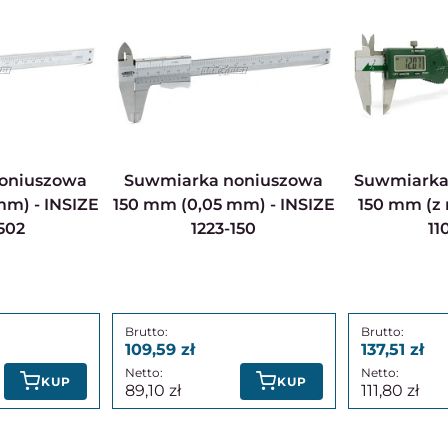
Suwmiarka noniuszowa
Suwmiarka elektroniczna
mm) - INSIZE
150 mm (0,05 mm) - INSIZE
150 mm (z 
502
1223-150
11
109,59
137,51
KUP
KUP
89,10
111,80