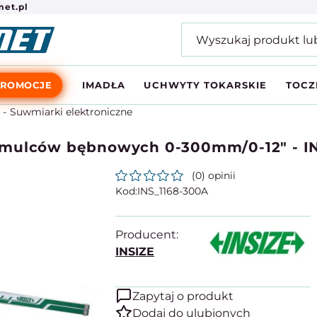
et.pl
PROMOCJE
IMADŁA
UCHWYTY TOKARSKIE
TOCZ
Suwmiarki elektroniczne
amulców bębnowych 0-300mm/0-12" - IN
(0) opinii
INS_1168-300A
Producent:
INSIZE
Zapytaj o produkt