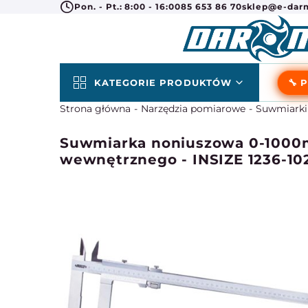
Pon. - Pt.: 8:00 - 16:00
85 653 86 70
sklep@e-darm
KATEGORIE PRODUKTÓW
🔧 
Strona główna
Narzędzia pomiarowe
Suwmiarki
Suwmiarka noniuszowa 0-1000m
wewnętrznego - INSIZE 1236-10