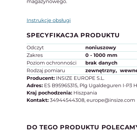
magazynowego.
Instrukcje obsługi
SPECYFIKACJA PRODUKTU
Odczyt
noniuszowy
Zakres
0 - 1000 mm
Poziom ochronności
brak danych
Rodzaj pomiaru
zewnętrzny
wewnę
Producent:
INSIZE EUROPE S.L.
Adres:
ES B95965315, Plg Ugaldeguren I-P3 H
Kraj pochodzenia:
Hiszpania
Kontakt:
34944544308, europe@insize.com
DO TEGO PRODUKTU POLECAM