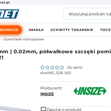
et.pl
PROMOCJE
IMADŁA
UCHWYTY TOKARSKIE
TOCZ
Suwmiarki noniuszowe
m | 0.02mm, półwałkowe szczęki pomia
21
(0) opinii
INS_1236-1021
Producent:
INSIZE
Zapytaj o produkt