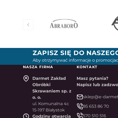
ZAPISZ SIĘ DO NASZE
Aby otrzymywać informacje o promocjac
NASZA FIRMA
KONTAKT
Darmet Zakład
Masz pytania?
Obróbki
Napisz lub zadzwo
Skrawaniem sp. z
sklep@e-darmet
o. o.
ul. Komunalna 4c
85 653 86 70
15-197 Białystok
570 510 516
Godziny otwarcia