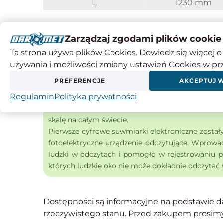
L
1230 mm
Zarządzaj zgodami plików cookie
Czy wiesz, że ...?
W latach trzydziestych XVII wieku matematyk 
Ta strona używa plików Cookies. Dowiedz się więcej o 
wykorzystuje skalę noniuszową do wykonywan
używania i możliwości zmiany ustawień Cookies w pr
oznaczeniami na skali liniowej za pomocą i
PREFERENCJE
AKCEPTUJ 
rozdzielczość i zmniejszając niepewność pomiaru.
Regulamin
Polityka prywatności
Suwmiarki cyfrowe
wysunęły się na pierwszy pla
gdy zarówno japońskie, jak i amerykańskie fir
skalę na całym świecie.
Pierwsze cyfrowe suwmiarki elektroniczne został
fotoelektryczne urządzenie odczytujące. Wprowa
ludzki w odczytach i pomogło w rejestrowaniu 
których ludzkie oko nie może dokładnie odczytać 
Dostępności są informacyjne na podstawie da
rzeczywistego stanu. Przed zakupem prosimy