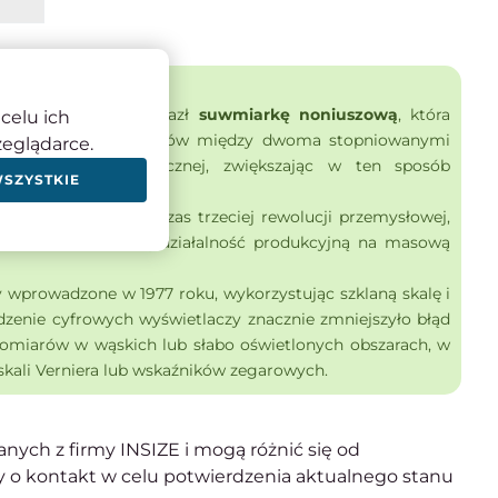
Pierre Vernier wynalazł
suwmiarkę noniuszową
, która
celu ich
ia dokładnych pomiarów między dwoma stopniowanymi
zeglądarce.
nterpolacji mechanicznej, zwiększając w ten sposób
WSZYSTKIE
n w latach 70. podczas trzeciej rewolucji przemysłowej,
my rozszerzyły swoją działalność produkcyjną na masową
y wprowadzone w 1977 roku, wykorzystując szklaną skalę i
dzenie cyfrowych wyświetlaczy znacznie zmniejszyło błąd
pomiarów w wąskich lub słabo oświetlonych obszarach, w
skali Verniera lub wskaźników zegarowych.
nych z firmy INSIZE i mogą różnić się od
 o kontakt w celu potwierdzenia aktualnego stanu