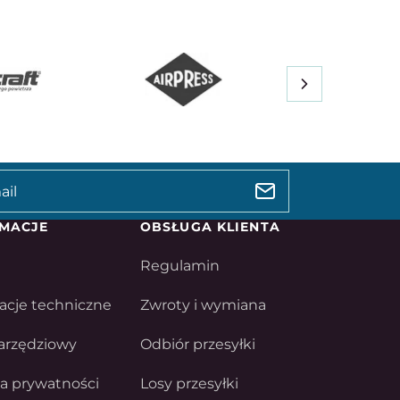
MACJE
OBSŁUGA KLIENTA
Regulamin
acje techniczne
Zwroty i wymiana
arzędziowy
Odbiór przesyłki
ka prywatności
Losy przesyłki