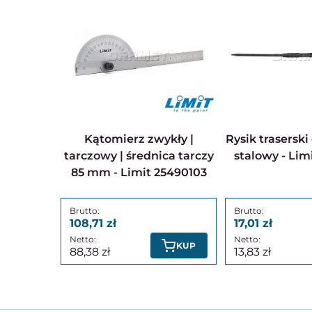
Kątomierz zwykły |
Rysik traserski dwustronny
tarczowy | średnica tarczy
stalowy - Lim
85 mm - Limit 25490103
108,71
17,01
KUP
88,38
13,83