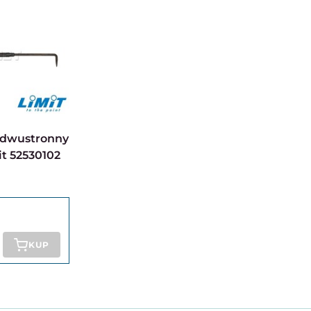
it 52530102
KUP