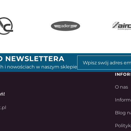
GO NEWSLETTERA
h i nowościach w naszym sklepie
INFOR
O nas
ń!
Inform
.pl
Blog n
Polity