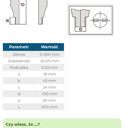
Parametr
Wartość
Zakres
0-500 mm
Dokładność
±0,05 mm
Podziałka
0.02 mm
a
18 mm
b
45 mm
c
24 mm
d
100 mm
e
20 mm
L
670 mm
Czy wiesz, że ...?