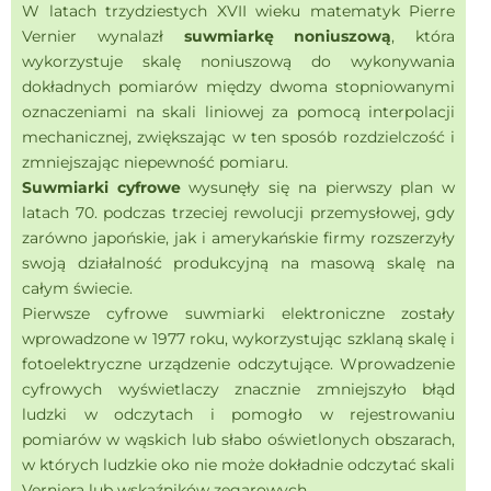
W latach trzydziestych XVII wieku matematyk Pierre
Vernier wynalazł
suwmiarkę noniuszową
, która
wykorzystuje skalę noniuszową do wykonywania
dokładnych pomiarów między dwoma stopniowanymi
oznaczeniami na skali liniowej za pomocą interpolacji
mechanicznej, zwiększając w ten sposób rozdzielczość i
zmniejszając niepewność pomiaru.
Suwmiarki cyfrowe
wysunęły się na pierwszy plan w
latach 70. podczas trzeciej rewolucji przemysłowej, gdy
zarówno japońskie, jak i amerykańskie firmy rozszerzyły
swoją działalność produkcyjną na masową skalę na
całym świecie.
Pierwsze cyfrowe suwmiarki elektroniczne zostały
wprowadzone w 1977 roku, wykorzystując szklaną skalę i
fotoelektryczne urządzenie odczytujące. Wprowadzenie
cyfrowych wyświetlaczy znacznie zmniejszyło błąd
ludzki w odczytach i pomogło w rejestrowaniu
pomiarów w wąskich lub słabo oświetlonych obszarach,
w których ludzkie oko nie może dokładnie odczytać skali
Verniera lub wskaźników zegarowych.