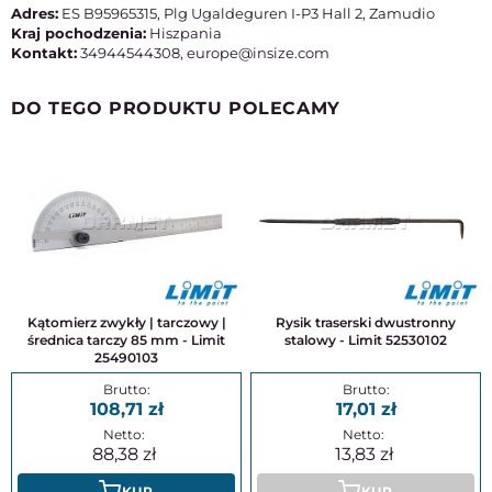
Adres:
ES B95965315, Plg Ugaldeguren I-P3 Hall 2, Zamudio
Kraj pochodzenia:
Hiszpania
Kontakt:
34944544308, europe@insize.com
DO TEGO PRODUKTU POLECAMY
Kątomierz zwykły | tarczowy |
Rysik traserski dwustronny
średnica tarczy 85 mm - Limit
stalowy - Limit 52530102
25490103
108,71
17,01
88,38
13,83
KUP
KUP