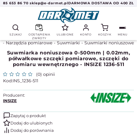
85 653 86 70
sklep@e-darmet.pl
DARMOWA DOSTAWA OD 400 ZŁ
SZUKAJ
ODSTĄPIENIA
ULUBIONE
KONTO
KOSZYK
MENU
ZWROTY
a
Narzędzia pomiarowe
Suwmiarki
Suwmiarki noniuszowe
Suwmiarka noniuszowa 0-500mm | 0.02mm,
półwałkowe szczęki pomiarowe, szczęki do
pomiaru wewnętrznego - INSIZE 1236-511
(0) opinii
INS_1236-511
Producent:
INSIZE
Zapytaj o produkt