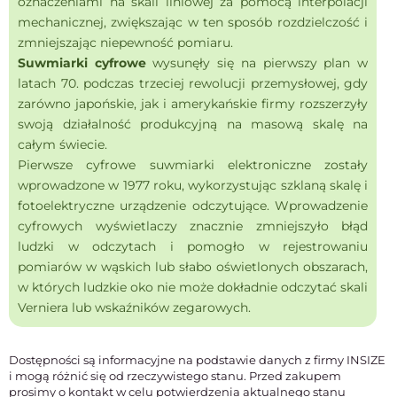
oznaczeniami na skali liniowej za pomocą interpolacji
mechanicznej, zwiększając w ten sposób rozdzielczość i
zmniejszając niepewność pomiaru.
Suwmiarki cyfrowe
wysunęły się na pierwszy plan w
latach 70. podczas trzeciej rewolucji przemysłowej, gdy
zarówno japońskie, jak i amerykańskie firmy rozszerzyły
swoją działalność produkcyjną na masową skalę na
całym świecie.
Pierwsze cyfrowe suwmiarki elektroniczne zostały
wprowadzone w 1977 roku, wykorzystując szklaną skalę i
fotoelektryczne urządzenie odczytujące. Wprowadzenie
cyfrowych wyświetlaczy znacznie zmniejszyło błąd
ludzki w odczytach i pomogło w rejestrowaniu
pomiarów w wąskich lub słabo oświetlonych obszarach,
w których ludzkie oko nie może dokładnie odczytać skali
Verniera lub wskaźników zegarowych.
Dostępności są informacyjne na podstawie danych z firmy INSIZE
i mogą różnić się od rzeczywistego stanu. Przed zakupem
prosimy o kontakt w celu potwierdzenia aktualnego stanu