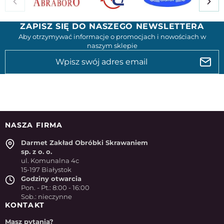
ZAPISZ SIĘ DO NASZEGO NEWSLETTERA
Aby otrzymywać informacje o promocjach i nowościach w
naszym sklepie
NASZA FIRMA
Darmet Zakład Obróbki Skrawaniem
sp. z o. o.
ul. Komunalna 4c
15-197 Białystok
Godziny otwarcia
Pon. - Pt.: 8:00 - 16:00
Sob.: nieczynne
KONTAKT
Masz pytania?