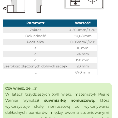
Parametr
Wartość
Zakres
0-500mm/0-20"
Dokładność
±0,08 mm
Podziałka
0.05mm/1/128"
a
18 mm
c
24 mm
d
150 mm
Szerokość złączonych dolnych szczęk
20 mm
L
670 mm
Czy wiesz, że ...?
W latach trzydziestych XVII wieku matematyk Pierre
Vernier wynalazł
suwmiarkę noniuszową
, która
wykorzystuje skalę noniuszową do wykonywania
dokładnych pomiarów między dwoma stopniowanymi