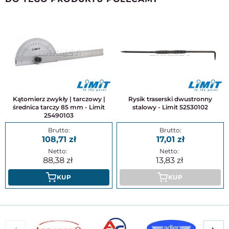
Kątomierz zwykły | tarczowy |
Rysik traserski dwustronny
średnica tarczy 85 mm - Limit
stalowy - Limit 52530102
25490103
108,71
17,01
88,38
13,83
KUP
KUP