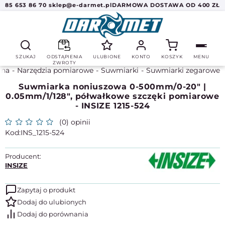
85 653 86 70
sklep@e-darmet.pl
DARMOWA DOSTAWA OD 400 ZŁ
SZUKAJ
ODSTĄPIENIA
ULUBIONE
KONTO
KOSZYK
MENU
ZWROTY
wna
Narzędzia pomiarowe
Suwmiarki
Suwmiarki zegarowe
Suwmiarka noniuszowa 0-500mm/0-20" |
0.05mm/1/128", półwałkowe szczęki pomiarowe
- INSIZE 1215-524
(0) opinii
INS_1215-524
Producent:
INSIZE
Zapytaj o produkt