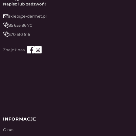
Napisz lub zadzwoń!
sklep@e-darmet.pl
85 653 86 70
570 510 516
INFORMACJE
O nas