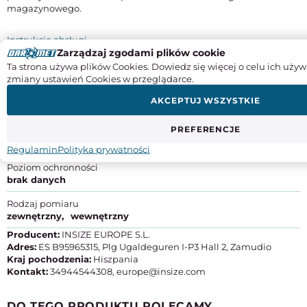
magazynowego.
Instrukcje obsługi
Zarządzaj zgodami plików cookie
SPECYFIKACJA PRODUKTU
Ta strona używa plików Cookies. Dowiedz się więcej o celu ich używ
zmiany ustawień Cookies w przeglądarce.
Odczyt
AKCEPTUJ WSZYSTKIE
noniuszowy
PREFERENCJE
Zakres
0 - 500 mm
Regulamin
Polityka prywatności
Poziom ochronności
brak danych
Rodzaj pomiaru
zewnętrzny
wewnętrzny
Producent:
INSIZE EUROPE S.L.
Adres:
ES B95965315, Plg Ugaldeguren I-P3 Hall 2, Zamudio
Kraj pochodzenia:
Hiszpania
Kontakt:
34944544308, europe@insize.com
DO TEGO PRODUKTU POLECAMY