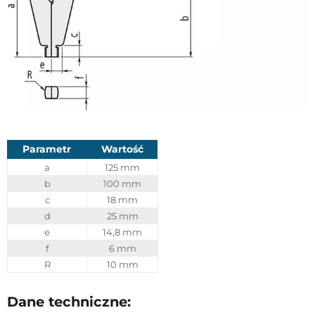
Parametr
Wartość
a
125 mm
b
100 mm
c
18 mm
d
25 mm
e
14,8 mm
f
6 mm
R
10 mm
Dane techniczne: