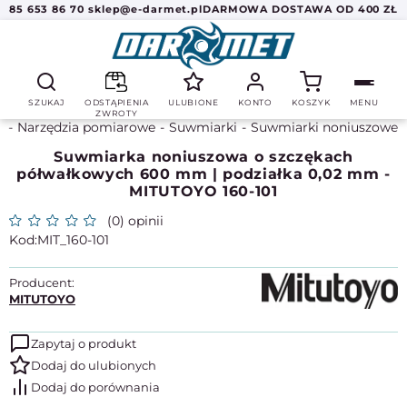
85 653 86 70
sklep@e-darmet.pl
DARMOWA DOSTAWA OD 400 ZŁ
SZUKAJ
ODSTĄPIENIA
ULUBIONE
KONTO
KOSZYK
MENU
ZWROTY
a
Narzędzia pomiarowe
Suwmiarki
Suwmiarki noniuszowe
Suwmiarka noniuszowa o szczękach
półwałkowych 600 mm | podziałka 0,02 mm -
MITUTOYO 160-101
(0) opinii
MIT_160-101
Producent:
MITUTOYO
Zapytaj o produkt