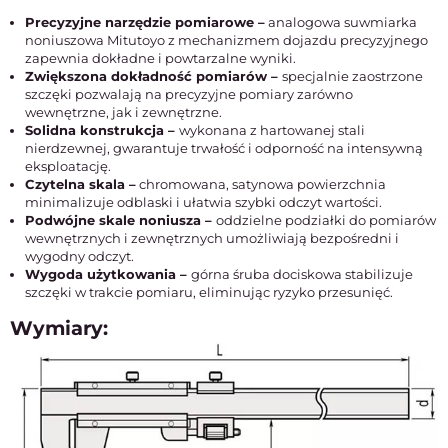
Precyzyjne narzędzie pomiarowe –
analogowa suwmiarka
noniuszowa Mitutoyo z mechanizmem dojazdu precyzyjnego
zapewnia dokładne i powtarzalne wyniki.
Zwiększona dokładność pomiarów –
specjalnie zaostrzone
szczęki pozwalają na precyzyjne pomiary zarówno
wewnętrzne, jak i zewnętrzne.
Solidna konstrukcja –
wykonana z hartowanej stali
nierdzewnej, gwarantuje trwałość i odporność na intensywną
eksploatację.
Czytelna skala –
chromowana, satynowa powierzchnia
minimalizuje odblaski i ułatwia szybki odczyt wartości.
Podwójne skale noniusza –
oddzielne podziałki do pomiarów
wewnętrznych i zewnętrznych umożliwiają bezpośredni i
wygodny odczyt.
Wygoda użytkowania –
górna śruba dociskowa stabilizuje
szczęki w trakcie pomiaru, eliminując ryzyko przesunięć.
Wymiary: