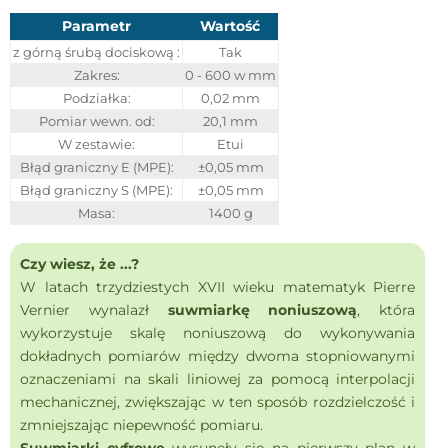
Parametr
Wartość
z górną śrubą dociskową :
Tak
Zakres:
0 - 600 w mm
Podziałka:
0,02 mm
Pomiar wewn. od:
20,1 mm
W zestawie:
Etui
Błąd graniczny E (MPE):
±0,05 mm
Błąd graniczny S (MPE):
±0,05 mm
Masa:
1400 g
Czy wiesz, że ...?
W latach trzydziestych XVII wieku matematyk Pierre
Vernier wynalazł
suwmiarkę noniuszową
, która
wykorzystuje skalę noniuszową do wykonywania
dokładnych pomiarów między dwoma stopniowanymi
oznaczeniami na skali liniowej za pomocą interpolacji
mechanicznej, zwiększając w ten sposób rozdzielczość i
zmniejszając niepewność pomiaru.