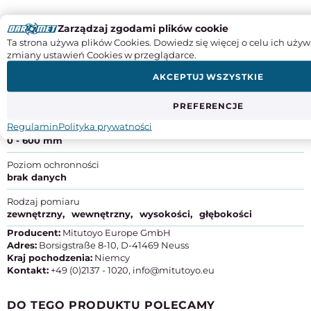
Zarządzaj zgodami plików cookie
Instrukcje obsługi
Ta strona używa plików Cookies. Dowiedz się więcej o celu ich używ
zmiany ustawień Cookies w przeglądarce.
SPECYFIKACJA PRODUKTU
AKCEPTUJ WSZYSTKIE
Odczyt
noniuszowy
PREFERENCJE
Regulamin
Polityka prywatności
Zakres
0 - 600 mm
Poziom ochronności
brak danych
Rodzaj pomiaru
zewnętrzny
wewnętrzny
wysokości
głębokości
Producent:
Mitutoyo Europe GmbH
Adres:
Borsigstraße 8-10, D-41469 Neuss
Kraj pochodzenia:
Niemcy
Kontakt:
+49 (0)2137 - 1020, info@mitutoyo.eu
DO TEGO PRODUKTU POLECAMY