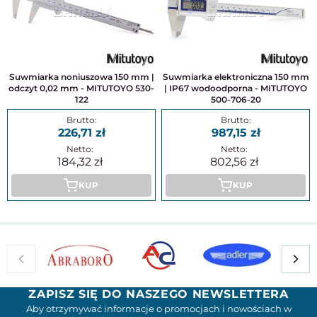
Suwmiarka noniuszowa 150 mm |
Suwmiarka elektroniczna 150 mm
odczyt 0,02 mm - MITUTOYO 530-
| IP67 wodoodporna - MITUTOYO
122
500-706-20
226,71
987,15
184,32
802,56
KUP
KUP
ZAPISZ SIĘ DO NASZEGO NEWSLETTERA
Aby otrzymywać informacje o promocjach i nowościach w