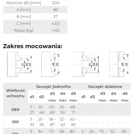
Rozmiar (Ø) [mm]
200
A [mm]
80
B [mm]
27
C [mm]
43,5
Waga [kg]
1,45
Zakres mocowania:
Szczęki jednolite
Szczęki dzielone
Wielkość
d3
d4
d5
d3
d4
d5
uchwytu
d1
d2
d1
d2
max.
max.
max.
max.
max.
max.
2 -
22 -
45 -
25 -
48 -
080
-
-
-
-
-
27
46
69
50
71
3 -
25 -
56 -
32 -
62 -
100
-
-
-
-
-
33
56
87
62
83
3 -
34 -
72 -
39 -
80 -
3 -
34 -
75 -
52 -
95 -