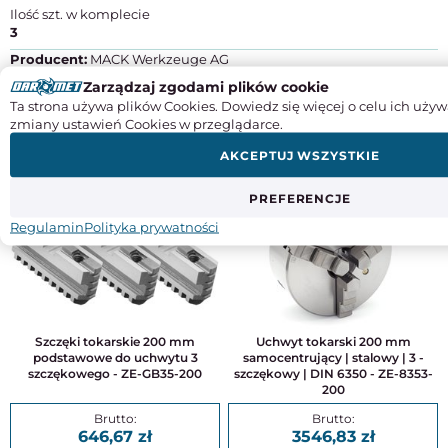
Ilość szt. w komplecie
3
Producent:
MACK Werkzeuge AG
Adres:
Eichendorffstraße 20, D-89567 Sontheim Brenz
Zarządzaj zgodami plików cookie
Kraj pochodzenia:
Niemcy
Ta strona używa plików Cookies. Dowiedz się więcej o celu ich używ
Kontakt:
+49 (0) 73 25 / 96 09-0, info@mack-werkzeuge.de
zmiany ustawień Cookies w przeglądarce.
AKCEPTUJ WSZYSTKIE
DO TEGO PRODUKTU POLECAMY
PREFERENCJE
Regulamin
Polityka prywatności
Szczęki tokarskie 200 mm
Uchwyt tokarski 200 mm
podstawowe do uchwytu 3
samocentrujący | stalowy | 3 -
szczękowego - ZE-GB35-200
szczękowy | DIN 6350 - ZE-8353-
200
646,67
3546,83