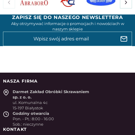
ZAPISZ SIĘ DO NASZEGO NEWSLETTERA
Aby otrzymywać informacje o promocjach i nowościach w
naszym sklepie
NASZA FIRMA
Darmet Zakład Obróbki Skrawaniem
sp. z o. o.
ul. Komunalna 4c
15-197 Białystok
Godziny otwarcia
Pon. - Pt.: 8:00 - 16:00
Sob.: nieczynne
KONTAKT