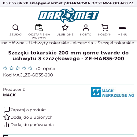
85 653 86 70
sklep@e-darmet.pl
DARMOWA DOSTAWA OD 400 ZŁ
SZUKAJ
ODSTĄPIENIA
ULUBIONE
KONTO
KOSZYK
MENU
ZWROTY
rona główna
Uchwyty tokarskie - akcesoria
Szczęki tokarskie
Szczęki tokarskie 200 mm górne twarde do
uchwytu 3 szczękowego - ZE-HAB35-200
(0) opinii
MAC_ZE-GB35-200
Producent:
MACK
Zapytaj o produkt