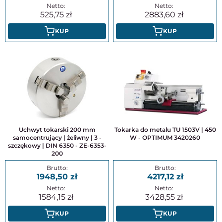
525,75
2883,60
KUP
KUP
Uchwyt tokarski 200 mm
Tokarka do metalu TU 1503V | 450
samocentrujący | żeliwny | 3 -
W - OPTIMUM 3420260
szczękowy | DIN 6350 - ZE-6353-
200
1948,50
4217,12
1584,15
3428,55
KUP
KUP