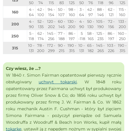
125
50
74
115
83
125
50
76
118
96
125
4 -
42 -
94 -
50 -
98 -
3 -
42 -
88 -
62 -
115 -
160
64
100
154
107
160
64
97
146
121
160
4 -
52 -
120 -
60 -
130 -
4 -
50 -
105 -
72 -
133 -
200
90
135
202
145
200
90
130
190
156
200
5 -
62 -
145 -
77 -
86 -
5
58 -
125 -
86 -
160 -
250
118
174
256
188
197
-118
165
235
197
250
10 -
78 -
172 -
90 -
190 -
10 -
65 -
145 -
103 -
190 -
315
131
200
299
215
315
131
182
265
226
315
Czy wiesz, że ...?
W 1840 r. Simon Fairman opatentował pierwszy ręcznie
obsługiwany
uchwyt tokarski
. W 1848 roku
opatentowany przez Fairmana uchwyt był produkowany
przez firmę Oliver Snow & Co; do 1856 roku uchwyt był
produkowany przez firmę J. W. Fairman & Co. W 1862
roku mechanik Austin F. Cushman - który był zięciem
Simona Fairmana - pożyczył pieniądze od Samuela
Woodruffa z Woodruff & Beach Iron Works, kupił małą
tokarkę
, ustawił ją z napędem nożnym w sypialni swojej