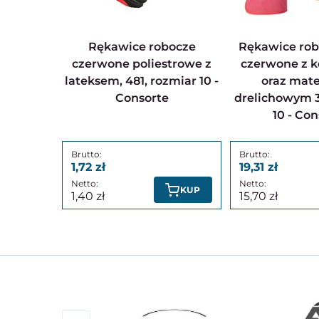
Rękawice robocze
Rękawice robocze biało-
czerwone poliestrowe z
czerwone z k
lateksem, 481, rozmiar 10 -
oraz mat
Consorte
drelichowym 3
10 - Con
1,72
19,31
KUP
1,40
15,70