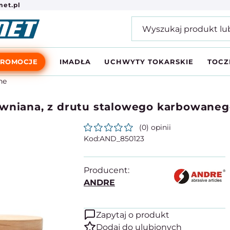
et.pl
PROMOCJE
IMADŁA
UCHWYTY TOKARSKIE
TOCZ
ne
ewniana, z drutu stalowego karbowane
(0) opinii
AND_850123
Producent:
ANDRE
Zapytaj o produkt