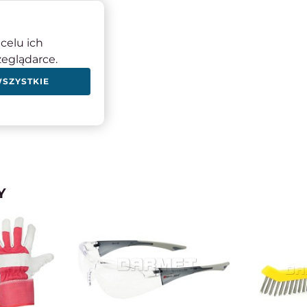
celu ich
zeglądarce.
z o.o. Sp.k.
WSZYSTKIE
pl
Y