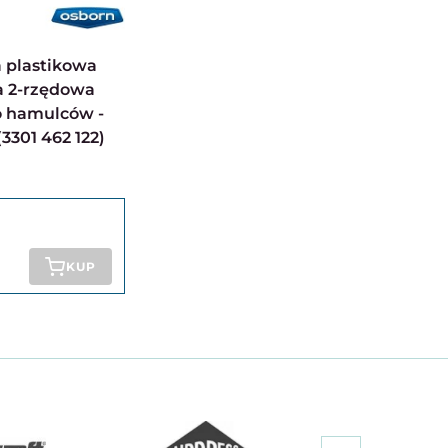
a 2-rzędowa
o hamulców -
301 462 122)
KUP