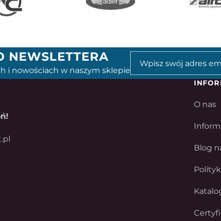
GO NEWSLETTERA
h i nowościach w naszym sklepie
INFOR
O nas
ń!
Inform
.pl
Blog n
Polity
Katalo
Certyf