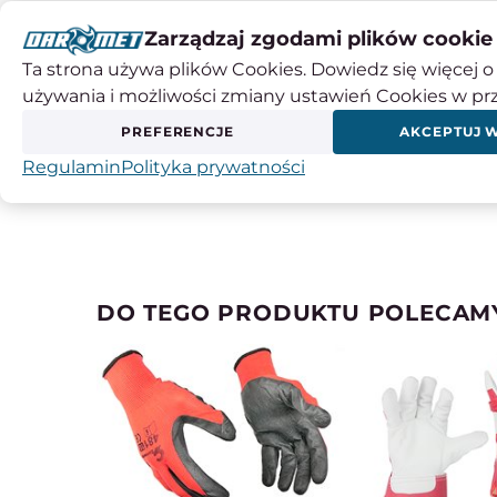
Zarządzaj zgodami plików cookie
Instrukcje obsługi
Ta strona używa plików Cookies. Dowiedz się więcej o 
używania i możliwości zmiany ustawień Cookies w pr
Producent: ANDRE ABRASIVE ARTICLES Spółka 
PREFERENCJE
AKCEPTUJ 
Adres: ul. Przemysłowa 10, 62-600 Koło
Kraj pochodzenia: Polska
Regulamin
Polityka prywatności
Kontakt: +48 63 / 26 26 300, aaa@andre.com.
DO TEGO PRODUKTU POLECAM