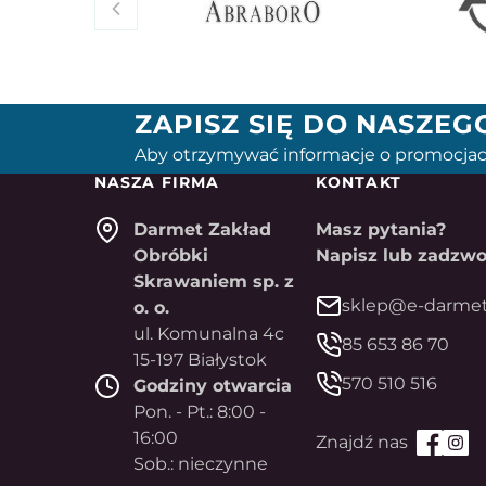
ZAPISZ SIĘ DO NASZE
Aby otrzymywać informacje o promocjac
NASZA FIRMA
KONTAKT
Darmet Zakład
Masz pytania?
Obróbki
Napisz lub zadzwo
Skrawaniem sp. z
sklep@e-darmet
o. o.
ul. Komunalna 4c
85 653 86 70
15-197 Białystok
570 510 516
Godziny otwarcia
Pon. - Pt.: 8:00 -
16:00
Sob.: nieczynne