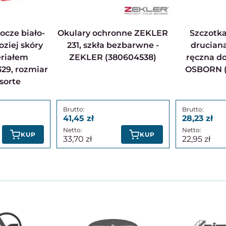
Okulary ochronne ZEKLER
Szczotka plastikowa
oziej skóry
231, szkła bezbarwne -
drucian
eriałem
ZEKLER (380604538)
ręczna d
29, rozmiar
OSBORN (3
sorte
41,45
28,23
KUP
KUP
33,70
22,95