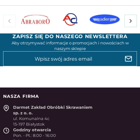
ZAPISZ SIĘ DO NASZEGO NEWSLETTERA
Aby otrzymywać informacje o promocjach i nowościach w
naszym sklepie
NASZA FIRMA
Darmet Zakład Obróbki Skrawaniem
sp. z o. o.
ul. Komunalna 4c
15-197 Białystok
Godziny otwarcia
Pon. - Pt.: 8:00 - 16:00