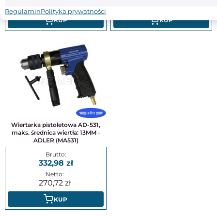
102,37
61,96
Regulamin
Polityka prywatności
KUP
KUP
Wiertarka pistoletowa AD-531,
maks. średnica wiertła: 13MM -
ADLER (MA531)
332,98
270,72
KUP