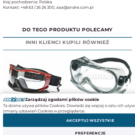
Kraj pochodzenia: Polska
Kontakt: +48 63 / 26 26 300, aaa@andre.com.pl
DO TEGO PRODUKTU POLECAMY
INNI KLIENCI KUPILI RÓWNIEŻ
Zarządzaj zgodami plików cookie
Ta strona używa plików Cookies. Dowiedz się więcej o celu ich używ
Gogle ochronne ZEKLER 95, szkła
Gogle ochronne ZEKLER 88, szkła
zmiany ustawień Cookies w przeglądarce.
bezbarwne - ZEKLER (380600940)
bezbarwne - ZEKLER (380600882)
AKCEPTUJ WSZYSTKIE
125,91
76,21
PREFERENCJE