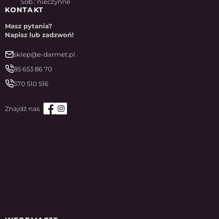
Sob.: nieczynne
KONTAKT
Masz pytania?
Napisz lub zadzwoń!
sklep@e-darmet.pl
85 653 86 70
570 510 516