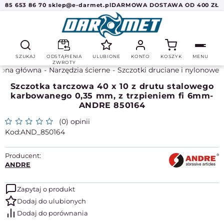
85 653 86 70
sklep@e-darmet.pl
DARMOWA DOSTAWA OD 400 ZŁ
SZUKAJ
ODSTĄPIENIA
ULUBIONE
KONTO
KOSZYK
MENU
ZWROTY
rona główna
Narzędzia ścierne
Szczotki druciane i nylonowe
Szczotka tarczowa 40 x 10 z drutu stalowego
karbowanego 0,35 mm, z trzpieniem fi 6mm-
ANDRE 850164
(0) opinii
AND_850164
Producent:
ANDRE
Zapytaj o produkt