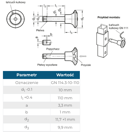
Parametr
Wartość
Oznaczenie
GN 114.3-10-110
d
-0.1
10 mm
1
l
+0.4
110 mm
1
a
3,3 mm
b
1 mm
d
11,7 +1 mm
2
d
9,9 mm
3