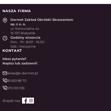
NASZA FIRMA
Darmet Zakład Obróbki Skrawaniem
sp. z o. o.
ul. Komunalna 4c
15-197 Białystok
Godziny otwarcia
Pon. - Pt.: 8:00 - 16:00
Sob.: nieczynne
KONTAKT
Masz pytania?
Napisz lub zadzwoń!
sklep@e-darmet.pl
85 653 86 70
570 510 516