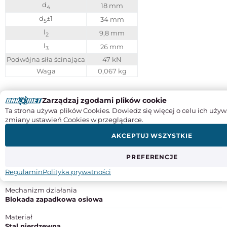
d
18 mm
4
d
±1
34 mm
5
l
9,8 mm
2
l
26 mm
3
Podwójna siła ścinająca
47 kN
Waga
0,067 kg
Instrukcje obsługi
Zarządzaj zgodami plików cookie
Ta strona używa plików Cookies. Dowiedz się więcej o celu ich używ
SPECYFIKACJA PRODUKTU
zmiany ustawień Cookies w przeglądarce.
AKCEPTUJ WSZYSTKIE
Typ
montażowe
PREFERENCJE
Średnica trzpienia [mm]
Regulamin
Polityka prywatności
10
Mechanizm działania
Blokada zapadkowa osiowa
Materiał
Stal nierdzewna