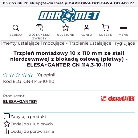
85 653 86 70
sklep@e-darmet.pl
DARMOWA DOSTAWA OD 400 ZŁ
SZUKAJ
ODSTĄPIENIA
ULUBIONE
KONTO
KOSZYK
MENU
ZWROTY
lementy ustalające i mocujące
Trzpienie ustalające i ryglujące
Trzpień montażowy 10 x 110 mm ze stali
nierdzewnwej z blokadą osiową (płetwy) -
ELESA+GANTER GN 114.3-10-110
(0) opinii
ELG_GN-114.3-10-110
Producent:
ELESA+GANTER
Zapytaj o produkt