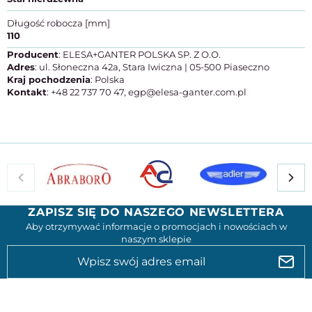
Długość robocza [mm]
110
Producent
: ELESA+GANTER POLSKA SP. Z O.O.
Adres
: ul. Słoneczna 42a, Stara Iwiczna | 05-500 Piaseczno
Kraj pochodzenia
: Polska
Kontakt
: +48 22 737 70 47, egp@elesa-ganter.com.pl
ZAPISZ SIĘ DO NASZEGO NEWSLETTERA
Aby otrzymywać informacje o promocjach i nowościach w
naszym sklepie