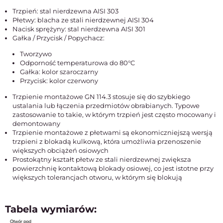
Trzpień: stal nierdzewna AISI 303
Płetwy: blacha ze stali nierdzewnej AISI 304
Nacisk sprężyny: stal nierdzewna AISI 301
Gałka / Przycisk / Popychacz:
Tworzywo
Odporność temperaturowa do 80°C
Gałka: kolor szaroczarny
Przycisk: kolor czerwony
Trzpienie montażowe GN 114.3 stosuje się do szybkiego
ustalania lub łączenia przedmiotów obrabianych. Typowe
zastosowanie to takie, w którym trzpień jest często mocowany i
demontowany
Trzpienie montażowe z płetwami są ekonomiczniejszą wersją
trzpieni z blokadą kulkową, która umożliwia przenoszenie
większych obciążeń osiowych
Prostokątny kształt płetw ze stali nierdzewnej zwiększa
powierzchnię kontaktową blokady osiowej, co jest istotne przy
większych tolerancjach otworu, w którym się blokują
Tabela wymiarów: