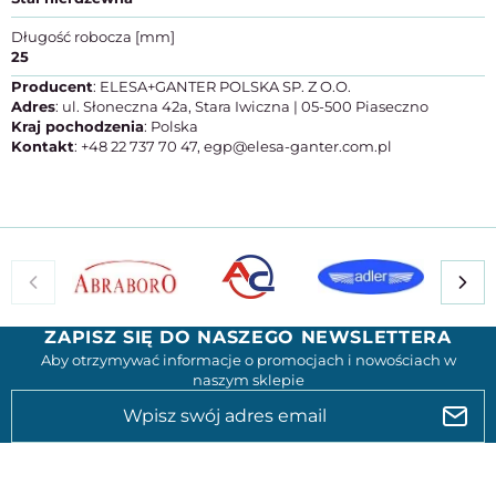
Długość robocza [mm]
25
Producent
: ELESA+GANTER POLSKA SP. Z O.O.
Adres
: ul. Słoneczna 42a, Stara Iwiczna | 05-500 Piaseczno
Kraj pochodzenia
: Polska
Kontakt
: +48 22 737 70 47, egp@elesa-ganter.com.pl
ZAPISZ SIĘ DO NASZEGO NEWSLETTERA
Aby otrzymywać informacje o promocjach i nowościach w
naszym sklepie