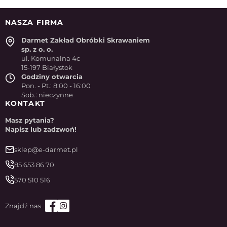
NASZA FIRMA
Darmet Zakład Obróbki Skrawaniem
sp. z o. o.
ul. Komunalna 4c
15-197 Białystok
Godziny otwarcia
Pon. - Pt.: 8:00 - 16:00
Sob.: nieczynne
KONTAKT
Masz pytania?
Napisz lub zadzwoń!
sklep@e-darmet.pl
85 653 86 70
570 510 516