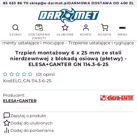
85 653 86 70
sklep@e-darmet.pl
DARMOWA DOSTAWA OD 400 ZŁ
SZUKAJ
ODSTĄPIENIA
ULUBIONE
KONTO
KOSZYK
MENU
ZWROTY
lementy ustalające i mocujące
Trzpienie ustalające i ryglujące
Trzpień montażowy 6 x 25 mm ze stali
nierdzewnwej z blokadą osiową (płetwy) -
ELESA+GANTER GN 114.3-6-25
(0) opinii
ELG_GN-114.3-6-25
Producent:
ELESA+GANTER
Zapytaj o produkt