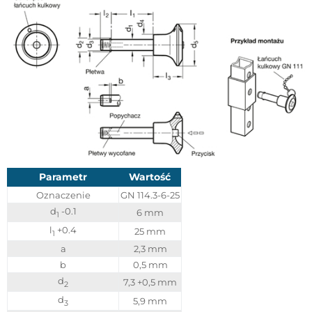
Parametr
Wartość
Oznaczenie
GN 114.3-6-25
d
-0.1
6 mm
1
l
+0.4
25 mm
1
a
2,3 mm
b
0,5 mm
d
7,3 +0,5 mm
2
d
5,9 mm
3