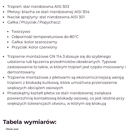
Trzpień: stal nierdzewna AISI 303
Płetwy: blacha ze stali nierdzewnej AISI 304
Nacisk sprężyny: stal nierdzewna AISI 301
Gałka / Przycisk / Popychacz:
Tworzywo
Odporność temperaturowa do 80°C
Gałka: kolor szaroczarny
Przycisk: kolor czerwony
Trzpienie montażowe GN 114.3 stosuje się do szybkiego
ustalania lub łączenia przedmiotów obrabianych. Typowe
zastosowanie to takie, w którym trzpień jest często mocowany i
demontowany
Trzpienie montażowe z płetwami są ekonomiczniejszą wersją
trzpieni z blokadą kulkową, która umożliwia przenoszenie
większych obciążeń osiowych
Prostokątny kształt płetw ze stali nierdzewnej zwiększa
powierzchnię kontaktową blokady osiowej, co jest istotne przy
większych tolerancjach otworu, w którym się blokują
Tabela wymiarów: