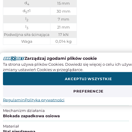
d
15 mm
4
d
±1
30 mm
5
l
7 mm
2
l
21 mm
3
Podwójna siła ścinająca
17 kN
Waga
0,014 kg
Instrukcje obsługi
Zarządzaj zgodami plików cookie
Ta strona używa plików Cookies. Dowiedz się więcej o celu ich używ
SPECYFIKACJA PRODUKTU
zmiany ustawień Cookies w przeglądarce.
AKCEPTUJ WSZYSTKIE
Typ
montażowe
PREFERENCJE
Średnica trzpienia [mm]
Regulamin
Polityka prywatności
6
Mechanizm działania
Blokada zapadkowa osiowa
Materiał
Stal nierdzewna