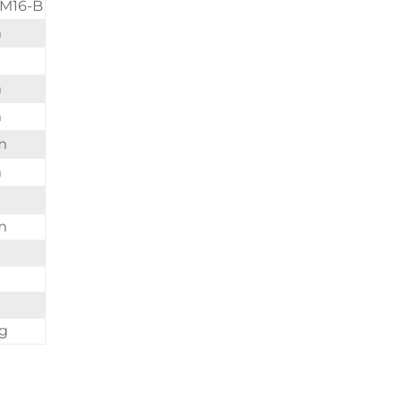
-M16-B
m
m
m
m
m
m
m
m
kg