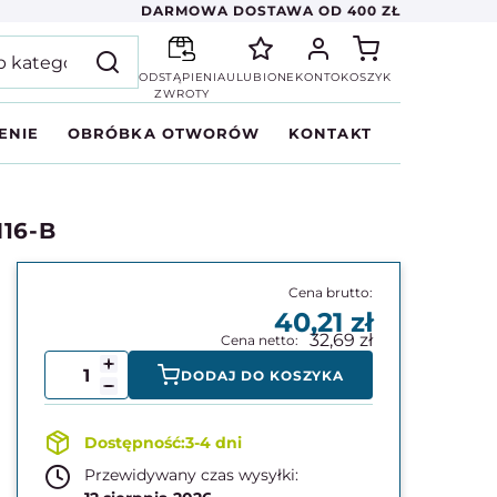
DARMOWA DOSTAWA OD 400 ZŁ
ODSTĄPIENIA
ULUBIONE
KONTO
KOSZYK
ZWROTY
ENIE
OBRÓBKA OTWORÓW
KONTAKT
M16-B
40,21
32,69
DODAJ DO KOSZYKA
3-4 dni
Przewidywany czas wysyłki: