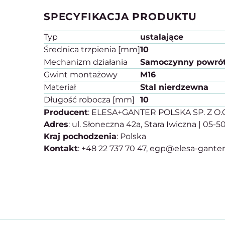
SPECYFIKACJA PRODUKTU
Typ
ustalające
Średnica trzpienia [mm]
10
Mechanizm działania
Samoczynny powró
Gwint montażowy
M16
Materiał
Stal nierdzewna
Długość robocza [mm]
10
Producent
: ELESA+GANTER POLSKA SP. Z O.
Adres
: ul. Słoneczna 42a, Stara Iwiczna | 05-
Kraj pochodzenia
: Polska
Kontakt
: +48 22 737 70 47, egp@elesa-gante