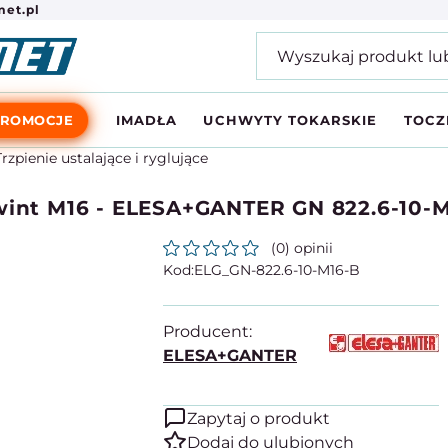
et.pl
PROMOCJE
IMADŁA
UCHWYTY TOKARSKIE
TOCZ
Trzpienie ustalające i ryglujące
gwint M16 - ELESA+GANTER GN 822.6-10-
(0) opinii
ELG_GN-822.6-10-M16-B
Producent:
ELESA+GANTER
Zapytaj o produkt