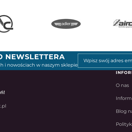
GO NEWSLETTERA
h i nowościach w naszym sklepie
INFOR
O nas
ń!
Inform
.pl
Blog n
Polity