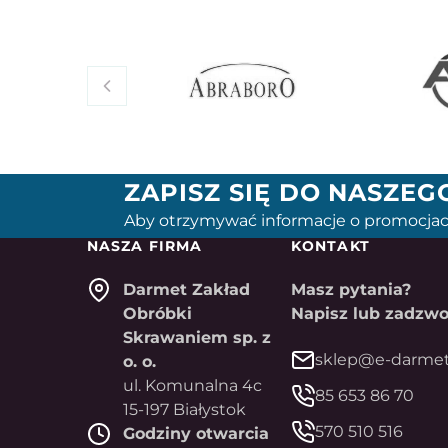
ZAPISZ SIĘ DO NASZE
Aby otrzymywać informacje o promocjac
NASZA FIRMA
KONTAKT
Darmet Zakład
Masz pytania?
Obróbki
Napisz lub zadzwo
Skrawaniem sp. z
sklep@e-darmet
o. o.
ul. Komunalna 4c
85 653 86 70
15-197 Białystok
570 510 516
Godziny otwarcia