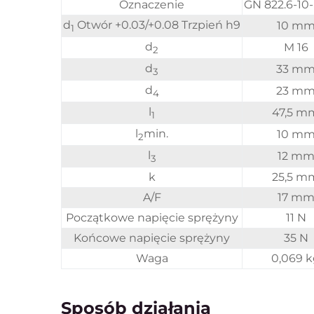
Oznaczenie
GN 822.6-10
d
Otwór +0.03/+0.08 Trzpień h9
10 m
1
d
M 16
2
d
33 m
3
d
23 m
4
l
47,5 m
1
l
min.
10 m
2
l
12 m
3
k
25,5 m
A/F
17 m
Początkowe napięcie sprężyny
11 N
Końcowe napięcie sprężyny
35 N
Waga
0,069 
Sposób działania