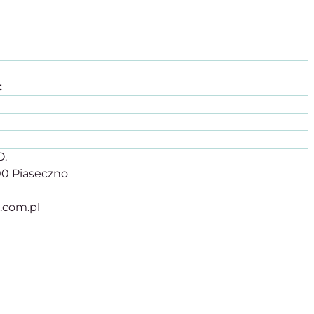
t
O.
500 Piaseczno
r.com.pl