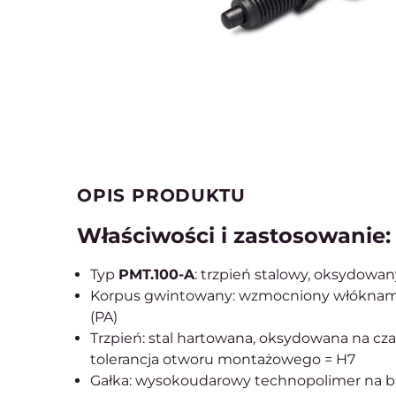
OPIS PRODUKTU
Właściwości i zastosowanie:
Typ
PMT.100-A
: trzpień stalowy, oksydowan
Korpus gwintowany: wzmocniony włóknami
(PA)
Trzpień: stal hartowana, oksydowana na cz
tolerancja otworu montażowego = H7
Gałka: wysokoudarowy technopolimer na baz