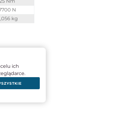
25 Nm
7700 N
,056 kg
celu ich
zeglądarce.
WSZYSTKIE