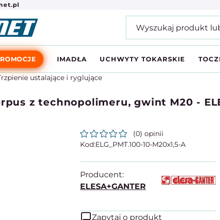
et.pl
PROMOCJE
IMADŁA
UCHWYTY TOKARSKIE
TOCZ
Trzpienie ustalające i ryglujące
korpus z technopolimeru, gwint M20 - 
(0) opinii
ELG_PMT.100-10-M20x1,5-A
Producent:
ELESA+GANTER
Zapytaj o produkt