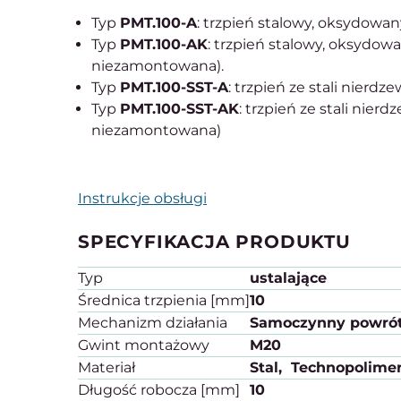
Typ
PMT.100-A
: trzpień stalowy, oksydowan
Typ
PMT.100-AK
: trzpień stalowy, oksydow
niezamontowana).
Typ
PMT.100-SST-A
: trzpień ze stali nierdz
Typ
PMT.100-SST-AK
: trzpień ze stali nier
niezamontowana)
Instrukcje obsługi
SPECYFIKACJA PRODUKTU
Typ
ustalające
Średnica trzpienia [mm]
10
Mechanizm działania
Samoczynny powró
Gwint montażowy
M20
Materiał
Stal
Technopolime
Długość robocza [mm]
10