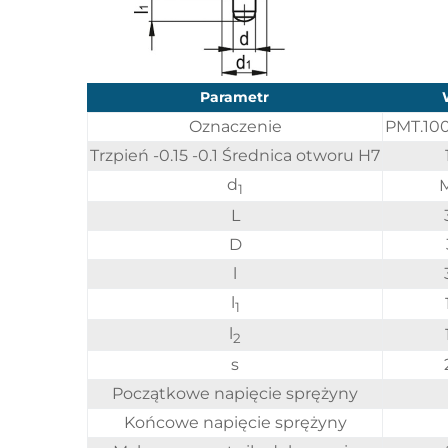
Parametr
Oznaczenie
PMT.100
Trzpień -0.15 -0.1 Średnica otworu H7
d
M
1
L
D
l
l
1
l
2
s
Początkowe napięcie sprężyny
Końcowe napięcie sprężyny