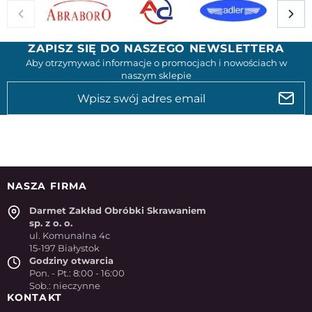
ZAPISZ SIĘ DO NASZEGO NEWSLETTERA
Aby otrzymywać informacje o promocjach i nowościach w
naszym sklepie
NASZA FIRMA
Darmet Zakład Obróbki Skrawaniem
sp. z o. o.
ul. Komunalna 4c
15-197 Białystok
Godziny otwarcia
Pon. - Pt.: 8:00 - 16:00
Sob.: nieczynne
KONTAKT