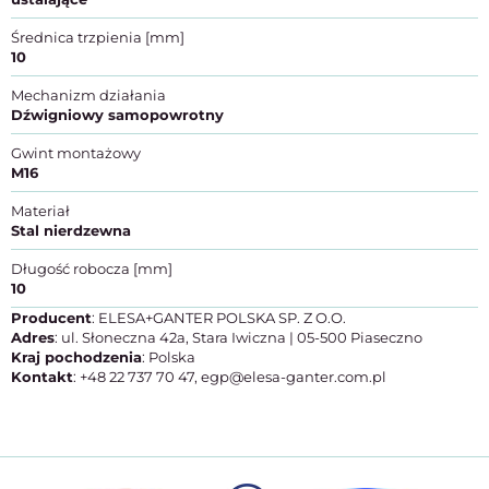
Średnica trzpienia [mm]
10
Mechanizm działania
Dźwigniowy samopowrotny
Gwint montażowy
M16
Materiał
Stal nierdzewna
Długość robocza [mm]
10
Producent
: ELESA+GANTER POLSKA SP. Z O.O.
Adres
: ul. Słoneczna 42a, Stara Iwiczna | 05-500 Piaseczno
Kraj pochodzenia
: Polska
Kontakt
: +48 22 737 70 47, egp@elesa-ganter.com.pl