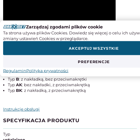
Zarządzaj zgodami plików cookie
Ta strona używa plików Cookies. Dowiedz się więcej o celu ich używ
zmiany ustawień Cookies w przeglądarce.
AKCEPTUJ WSZYSTKIE
Warianty wykonania:
PREFERENCJE
Regulamin
Polityka prywatności
Typ
A
: bez nakładki, bez przeciwnakrętki
Typ
B
: z nakładką, bez przeciwnakrętki
Typ
AK
: bez nakładki, z przeciwnakrętką
Typ
BK
: z nakładką, z przeciwnakrętką
Instrukcje obsługi
SPECYFIKACJA PRODUKTU
Typ
ustalające