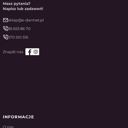
Masz pytania?
Napisz lub zadzwoń!
sklep@e-darmet.pl
85 653 86 70
570 510 516
INFORMACJE
O nas