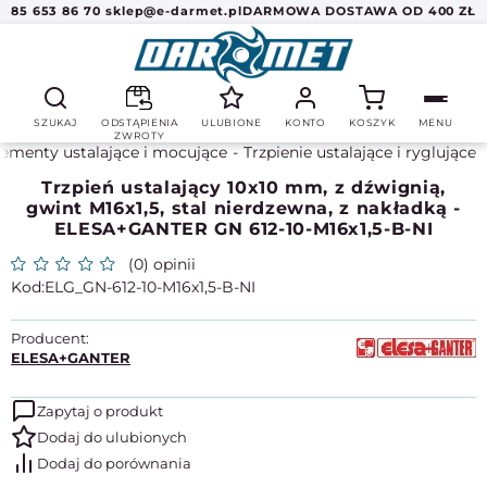
85 653 86 70
sklep@e-darmet.pl
DARMOWA DOSTAWA OD 400 ZŁ
SZUKAJ
ODSTĄPIENIA
ULUBIONE
KONTO
KOSZYK
MENU
ZWROTY
lementy ustalające i mocujące
Trzpienie ustalające i ryglujące
Trzpień ustalający 10x10 mm, z dźwignią,
gwint M16x1,5, stal nierdzewna, z nakładką -
ELESA+GANTER GN 612-10-M16x1,5-B-NI
(0) opinii
ELG_GN-612-10-M16x1,5-B-NI
Producent:
ELESA+GANTER
Zapytaj o produkt