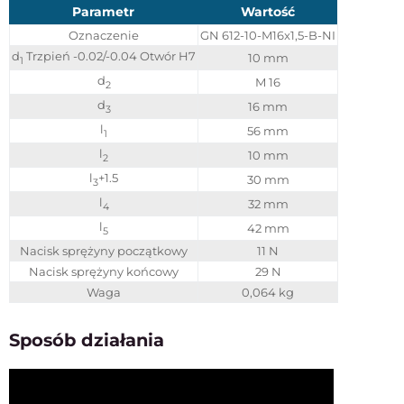
Parametr
Wartość
Oznaczenie
GN 612-10-M16x1,5-B-NI
d
Trzpień -0.02/-0.04 Otwór H7
10 mm
1
d
M 16
2
d
16 mm
3
l
56 mm
1
l
10 mm
2
l
+1.5
30 mm
3
l
32 mm
4
l
42 mm
5
Nacisk sprężyny początkowy
11 N
Nacisk sprężyny końcowy
29 N
Waga
0,064 kg
Sposób działania