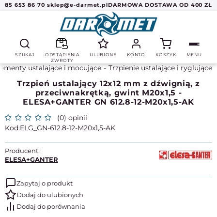
85 653 86 70
sklep@e-darmet.pl
DARMOWA DOSTAWA OD 400 ZŁ
SZUKAJ
ODSTĄPIENIA
ULUBIONE
KONTO
KOSZYK
MENU
ZWROTY
lementy ustalające i mocujące
Trzpienie ustalające i ryglujące
Trzpień ustalający 12x12 mm z dźwignią, z
przeciwnakrętką, gwint M20x1,5 -
ELESA+GANTER GN 612.8-12-M20x1,5-AK
(0) opinii
ELG_GN-612.8-12-M20x1,5-AK
Producent:
ELESA+GANTER
Zapytaj o produkt