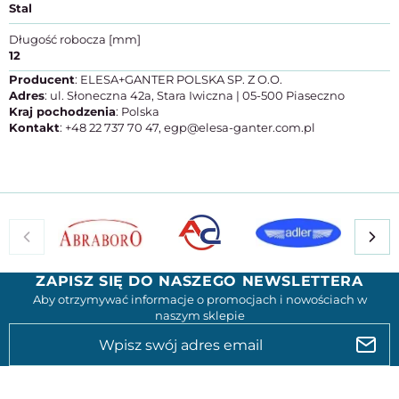
Stal
Długość robocza [mm]
12
Producent
: ELESA+GANTER POLSKA SP. Z O.O.
Adres
: ul. Słoneczna 42a, Stara Iwiczna | 05-500 Piaseczno
Kraj pochodzenia
: Polska
Kontakt
: +48 22 737 70 47, egp@elesa-ganter.com.pl
ZAPISZ SIĘ DO NASZEGO NEWSLETTERA
Aby otrzymywać informacje o promocjach i nowościach w
naszym sklepie