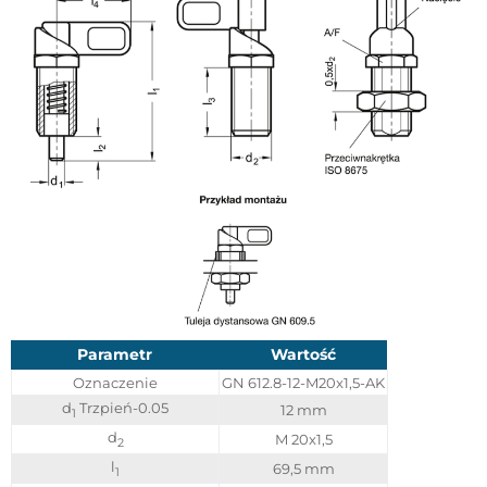
Parametr
Wartość
Oznaczenie
GN 612.8-12-M20x1,5-AK
d
Trzpień-0.05
12 mm
1
d
M 20x1,5
2
l
69,5 mm
1