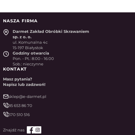
NASZA FIRMA
Darmet Zakład Obróbki Skrawaniem
sp. z o. o.
ul. Komunalna 4c
15-197 Białystok
Godziny otwarcia
Pon. - Pt.: 8:00 - 16:00
Sob.: nieczynne
KONTAKT
Masz pytania?
Napisz lub zadzwoń!
sklep@e-darmet.pl
85 653 86 70
570 510 516