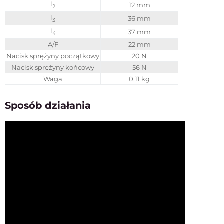
l
12 mm
2
l
36 mm
3
l
37 mm
4
A/F
22 mm
Nacisk sprężyny początkowy
20 N
Nacisk sprężyny końcowy
56 N
Waga
0,11 kg
Sposób działania