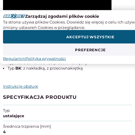
Zarządzaj zgodami plików cookie
Ta strona używa plików Cookies. Dowiedz się więcej o celu ich używ
zmiany ustawień Cookies w przeglądarce.
AKCEPTUJ WSZYSTKIE
Warianty wykonania:
PREFERENCJE
Typ
A
: bez nakładki, bez przeciwnakrętki
Typ
B
: z nakładką, bez przeciwnakrętki
Regulamin
Polityka prywatności
Typ
AK
: bez nakładki, z przeciwnakrętką
Typ
BK
: z nakładką, z przeciwnakrętką
Instrukcje obsługi
SPECYFIKACJA PRODUKTU
Typ
ustalające
Średnica trzpienia [mm]
4