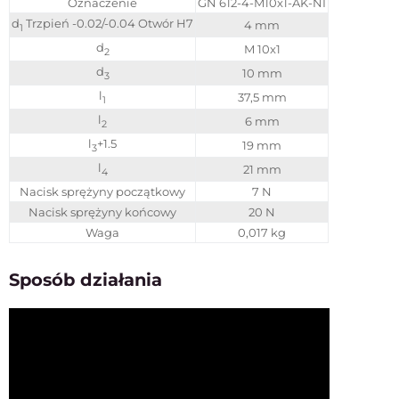
Oznaczenie
GN 612-4-M10x1-AK-NI
d
Trzpień -0.02/-0.04 Otwór H7
4 mm
1
d
M 10x1
2
d
10 mm
3
l
37,5 mm
1
l
6 mm
2
l
+1.5
19 mm
3
l
21 mm
4
Nacisk sprężyny początkowy
7 N
Nacisk sprężyny końcowy
20 N
Waga
0,017 kg
Sposób działania