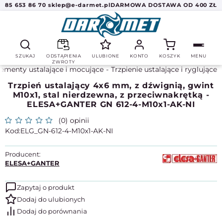
85 653 86 70
sklep@e-darmet.pl
DARMOWA DOSTAWA OD 400 ZŁ
SZUKAJ
ODSTĄPIENIA
ULUBIONE
KONTO
KOSZYK
MENU
ZWROTY
lementy ustalające i mocujące
Trzpienie ustalające i ryglujące
Trzpień ustalający 4x6 mm, z dźwignią, gwint
M10x1, stal nierdzewna, z przeciwnakrętką -
ELESA+GANTER GN 612-4-M10x1-AK-NI
(0) opinii
ELG_GN-612-4-M10x1-AK-NI
Producent:
ELESA+GANTER
Zapytaj o produkt