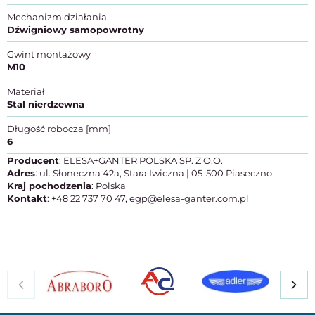
Mechanizm działania
Dźwigniowy samopowrotny
Gwint montażowy
M10
Materiał
Stal nierdzewna
Długość robocza [mm]
6
Producent
: ELESA+GANTER POLSKA SP. Z O.O.
Adres
: ul. Słoneczna 42a, Stara Iwiczna | 05-500 Piaseczno
Kraj pochodzenia
: Polska
Kontakt
: +48 22 737 70 47, egp@elesa-ganter.com.pl