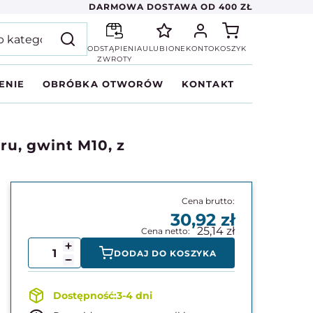
DARMOWA DOSTAWA OD 400 ZŁ
ODSTĄPIENIA
ULUBIONE
KONTO
KOSZYK
ZWROTY
ENIE
OBRÓBKA OTWORÓW
KONTAKT
ru, gwint M10, z
30,92
25,14
DODAJ DO KOSZYKA
3-4 dni