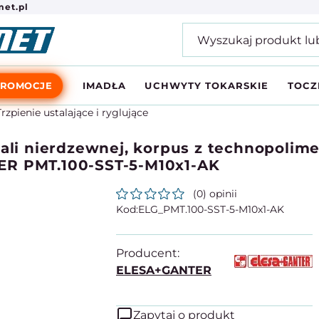
et.pl
PROMOCJE
IMADŁA
UCHWYTY TOKARSKIE
TOCZ
Trzpienie ustalające i ryglujące
ali nierdzewnej, korpus z technopolime
ER PMT.100-SST-5-M10x1-AK
(0) opinii
ELG_PMT.100-SST-5-M10x1-AK
Producent:
ELESA+GANTER
Zapytaj o produkt