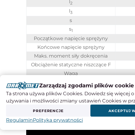
l
2
l
3
s
s
1
Początkowe napięcie sprężyny
Końcowe napięcie sprężyny
Maks. moment siły dokręcenia
Obciążenie statyczne niszczące F
Waga
Zarządzaj zgodami plików cookie
Sposób działania
Ta strona używa plików Cookies. Dowiedz się więcej o 
używania i możliwości zmiany ustawień Cookies w pr
PREFERENCJE
AKCEPTUJ 
Regulamin
Polityka prywatności