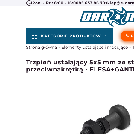
Pon. - Pt.: 8:00 - 16:00
85 653 86 70
sklep@e-darm
KATEGORIE PRODUKTÓW
🔧 
Strona główna
Elementy ustalające i mocujące
Trzpień ustalający 5x5 mm ze st
przeciwnakrętką - ELESA+GANT