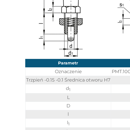
Parametr
Oznaczenie
PMT.100
Trzpień -0.15 -0.1 Średnica otworu H7
d
1
L
D
l
l
1