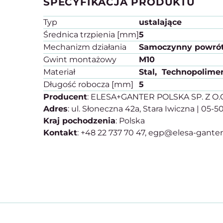
SPECYFIKACJA PRODUKTU
Typ
ustalające
Średnica trzpienia [mm]
5
Mechanizm działania
Samoczynny powró
Gwint montażowy
M10
Materiał
Stal
Technopolime
Długość robocza [mm]
5
Producent
: ELESA+GANTER POLSKA SP. Z O.
Adres
: ul. Słoneczna 42a, Stara Iwiczna | 05-
Kraj pochodzenia
: Polska
Kontakt
: +48 22 737 70 47, egp@elesa-gante