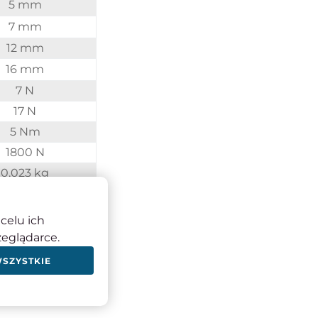
5 mm
7 mm
12 mm
16 mm
7 N
17 N
5 Nm
1800 N
0,023 kg
celu ich
zeglądarce.
WSZYSTKIE