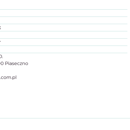
t
r
O.
500 Piaseczno
r.com.pl