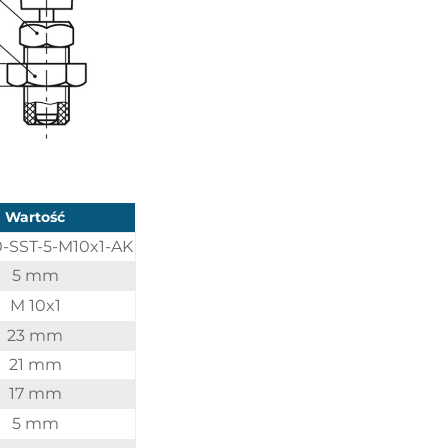
Wartość
-SST-5-M10x1-AK
5 mm
M 10x1
23 mm
21 mm
17 mm
5 mm