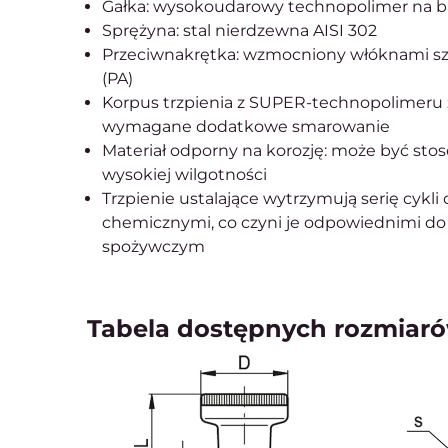
Gałka: wysokoudarowy technopolimer na baz
Sprężyna: stal nierdzewna AISI 302
Przeciwnakrętka: wzmocniony włóknami sz
(PA)
Korpus trzpienia z SUPER-technopolimeru zn
wymagane dodatkowe smarowanie
Materiał odporny na korozję: może być st
wysokiej wilgotności
Trzpienie ustalające wytrzymują serię cykl
chemicznymi, co czyni je odpowiednimi d
spożywczym
Tabela dostępnych rozmiaró