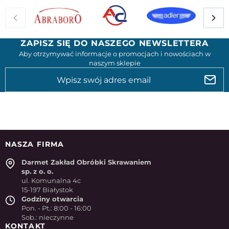
ZAPISZ SIĘ DO NASZEGO NEWSLETTERA
Aby otrzymywać informacje o promocjach i nowościach w
naszym sklepie
NASZA FIRMA
Darmet Zakład Obróbki Skrawaniem
sp. z o. o.
ul. Komunalna 4c
15-197 Białystok
Godziny otwarcia
Pon. - Pt.: 8:00 - 16:00
Sob.: nieczynne
KONTAKT