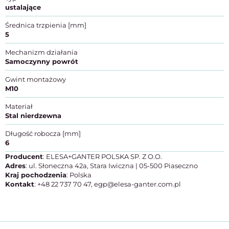
ustalające
Średnica trzpienia [mm]
5
Mechanizm działania
Samoczynny powrót
Gwint montażowy
M10
Materiał
Stal nierdzewna
Długość robocza [mm]
6
Producent
: ELESA+GANTER POLSKA SP. Z O.O.
Adres
: ul. Słoneczna 42a, Stara Iwiczna | 05-500 Piaseczno
Kraj pochodzenia
: Polska
Kontakt
: +48 22 737 70 47, egp@elesa-ganter.com.pl