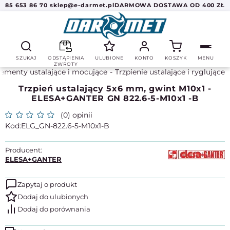
85 653 86 70
sklep@e-darmet.pl
DARMOWA DOSTAWA OD 400 ZŁ
SZUKAJ
ODSTĄPIENIA
ULUBIONE
KONTO
KOSZYK
MENU
ZWROTY
lementy ustalające i mocujące
Trzpienie ustalające i ryglujące
Trzpień ustalający 5x6 mm, gwint M10x1 -
ELESA+GANTER GN 822.6-5-M10x1 -B
(0) opinii
ELG_GN-822.6-5-M10x1-B
Producent:
ELESA+GANTER
Zapytaj o produkt