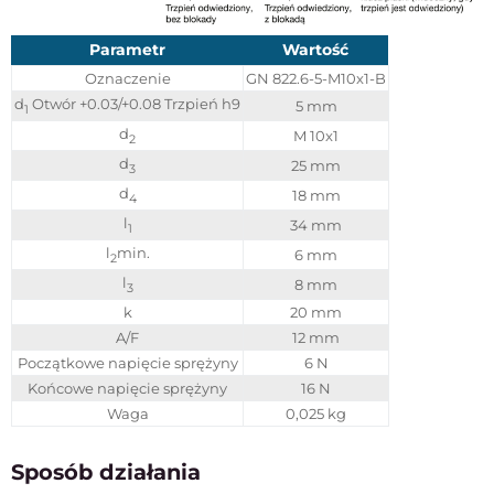
Parametr
Wartość
Oznaczenie
GN 822.6-5-M10x1-B
d
Otwór +0.03/+0.08 Trzpień h9
5 mm
1
d
M 10x1
2
d
25 mm
3
d
18 mm
4
l
34 mm
1
l
min.
6 mm
2
l
8 mm
3
k
20 mm
A/F
12 mm
Początkowe napięcie sprężyny
6 N
Końcowe napięcie sprężyny
16 N
Waga
0,025 kg
Sposób działania