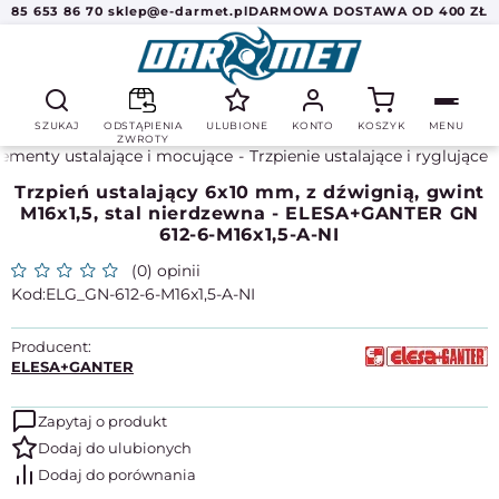
85 653 86 70
sklep@e-darmet.pl
DARMOWA DOSTAWA OD 400 ZŁ
SZUKAJ
ODSTĄPIENIA
ULUBIONE
KONTO
KOSZYK
MENU
ZWROTY
lementy ustalające i mocujące
Trzpienie ustalające i ryglujące
Trzpień ustalający 6x10 mm, z dźwignią, gwint
M16x1,5, stal nierdzewna - ELESA+GANTER GN
612-6-M16x1,5-A-NI
(0) opinii
ELG_GN-612-6-M16x1,5-A-NI
Producent:
ELESA+GANTER
Zapytaj o produkt