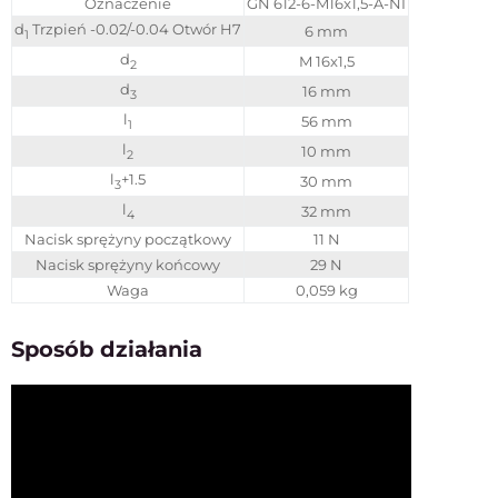
Oznaczenie
GN 612-6-M16x1,5-A-NI
d
Trzpień -0.02/-0.04 Otwór H7
6 mm
1
d
M 16x1,5
2
d
16 mm
3
l
56 mm
1
l
10 mm
2
l
+1.5
30 mm
3
l
32 mm
4
Nacisk sprężyny początkowy
11 N
Nacisk sprężyny końcowy
29 N
Waga
0,059 kg
Sposób działania