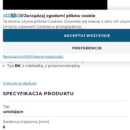
Zarządzaj zgodami plików cookie
Ta strona używa plików Cookies. Dowiedz się więcej o celu ich używ
zmiany ustawień Cookies w przeglądarce.
AKCEPTUJ WSZYSTKIE
Warianty wykonania:
PREFERENCJE
Typ
A
: bez nakładki, bez przeciwnakrętki
Typ
B
: z nakładką, bez przeciwnakrętki
Regulamin
Polityka prywatności
Typ
AK
: bez nakładki, z przeciwnakrętką
Typ
BK
: z nakładką, z przeciwnakrętką
Instrukcje obsługi
SPECYFIKACJA PRODUKTU
Typ
ustalające
Średnica trzpienia [mm]
6