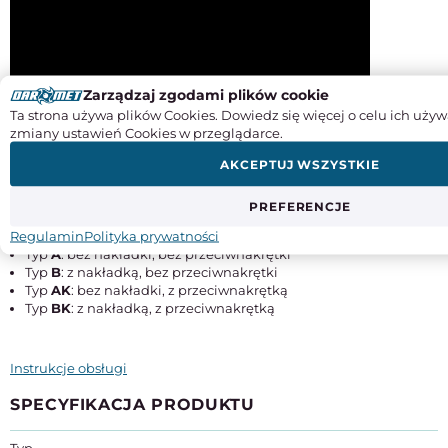
Zarządzaj zgodami plików cookie
Ta strona używa plików Cookies. Dowiedz się więcej o celu ich używ
zmiany ustawień Cookies w przeglądarce.
AKCEPTUJ WSZYSTKIE
PREFERENCJE
Warianty wykonania:
Regulamin
Polityka prywatności
Typ
A
: bez nakładki, bez przeciwnakrętki
Typ
B
: z nakładką, bez przeciwnakrętki
Typ
AK
: bez nakładki, z przeciwnakrętką
Typ
BK
: z nakładką, z przeciwnakrętką
Instrukcje obsługi
SPECYFIKACJA PRODUKTU