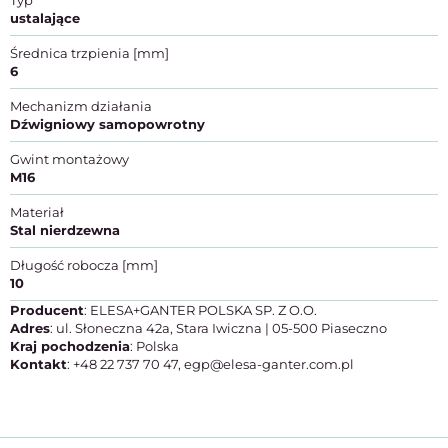
Typ
ustalające
Średnica trzpienia [mm]
6
Mechanizm działania
Dźwigniowy samopowrotny
Gwint montażowy
M16
Materiał
Stal nierdzewna
Długość robocza [mm]
10
Producent
: ELESA+GANTER POLSKA SP. Z O.O.
Adres
: ul. Słoneczna 42a, Stara Iwiczna | 05-500 Piaseczno
Kraj pochodzenia
: Polska
Kontakt
: +48 22 737 70 47, egp@elesa-ganter.com.pl