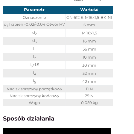
Parametr
Wartość
Oznaczenie
GN 612-6-M16x1,5-BK-NI
d
Trzpień -0.02/-0.04 Otwór H7
6 mm
1
d
M 16x1,5
2
d
16 mm
3
l
56 mm
1
l
10 mm
2
l
+1.5
30 mm
3
l
32 mm
4
l
42 mm
5
Nacisk sprężyny początkowy
11 N
Nacisk sprężyny końcowy
29 N
Waga
0,059 kg
Sposób działania