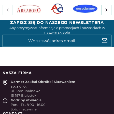
ZAPISZ SIĘ DO NASZEGO NEWSLETTERA
Aby otrzymywać informacje o promocjach i nowościach w
naszym sklepie
NASZA FIRMA
Darmet Zakład Obróbki Skrawaniem
sp. z o. o.
ul. Komunalna 4c
15-197 Białystok
Godziny otwarcia
Pon. - Pt.: 8:00 - 16:00
Sob.: nieczynne
KONTAKT