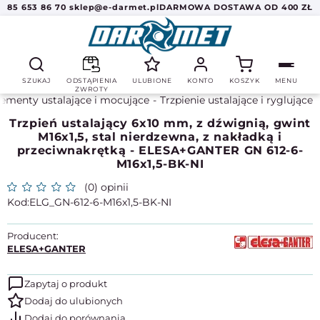
85 653 86 70
sklep@e-darmet.pl
DARMOWA DOSTAWA OD 400 ZŁ
SZUKAJ
ODSTĄPIENIA
ULUBIONE
KONTO
KOSZYK
MENU
ZWROTY
lementy ustalające i mocujące
Trzpienie ustalające i ryglujące
Trzpień ustalający 6x10 mm, z dźwignią, gwint
M16x1,5, stal nierdzewna, z nakładką i
przeciwnakrętką - ELESA+GANTER GN 612-6-
M16x1,5-BK-NI
(0) opinii
ELG_GN-612-6-M16x1,5-BK-NI
Producent:
ELESA+GANTER
Zapytaj o produkt