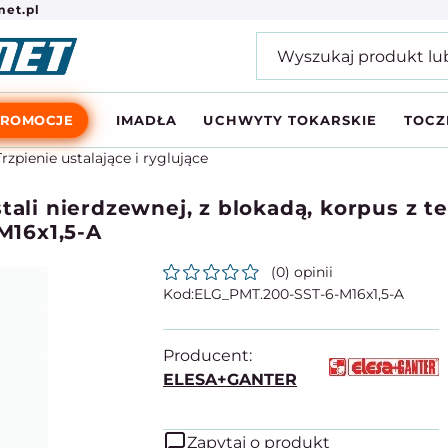
et.pl
PROMOCJE
IMADŁA
UCHWYTY TOKARSKIE
TOCZ
Trzpienie ustalające i ryglujące
tali nierdzewnej, z blokadą, korpus z 
16x1,5-A
(0) opinii
ELG_PMT.200-SST-6-M16x1,5-A
Producent:
ELESA+GANTER
Zapytaj o produkt