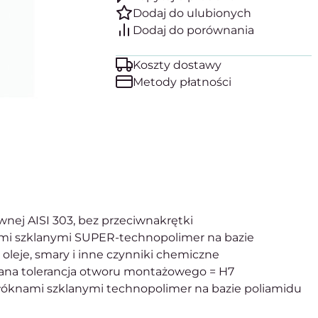
Koszty dostawy
Metody płatności
zewnej AISI 303, bez przeciwnakrętki
mi szklanymi SUPER-technopolimer na bazie
 oleje, smary i inne czynniki chemiczne
owana tolerancja otworu montażowego = H7
knami szklanymi technopolimer na bazie poliamidu