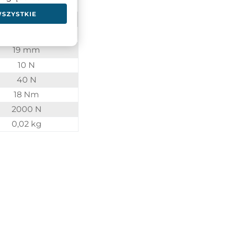
7 mm
WSZYSTKIE
30 mm
10 mm
19 mm
10 N
40 N
18 Nm
2000 N
0,02 kg