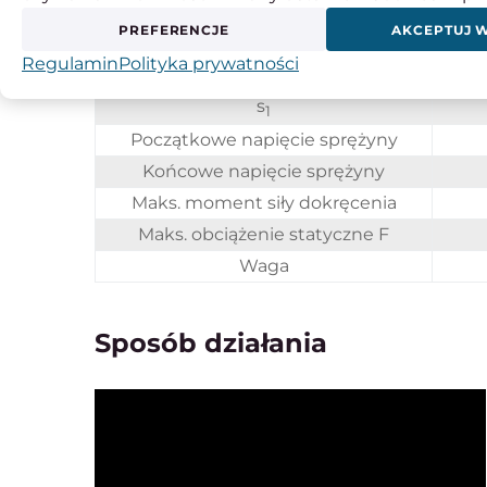
b
PREFERENCJE
AKCEPTUJ 
l
Regulamin
Polityka prywatności
l
1
s
1
Początkowe napięcie sprężyny
Końcowe napięcie sprężyny
Maks. moment siły dokręcenia
Maks. obciążenie statyczne F
Waga
Sposób działania