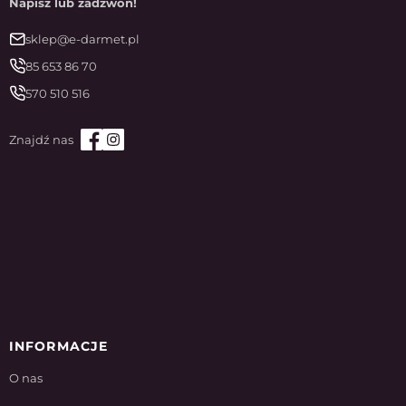
Napisz lub zadzwoń!
sklep@e-darmet.pl
85 653 86 70
570 510 516
INFORMACJE
O nas