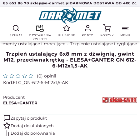
85 653 86 70
sklep@e-darmet.pl
DARMOWA DOSTAWA OD 400 ZŁ
SZUKAJ
ODSTĄPIENIA
ULUBIONE
KONTO
KOSZYK
MENU
ZWROTY
lementy ustalające i mocujące
Trzpienie ustalające i ryglujące
Trzpień ustalający 6x8 mm z dźwignią, gwint
M12, przeciwnakrętką - ELESA+GANTER GN 612-
6-M12x1,5-AK
(0) opinii
ELG_GN-612-6-M12x1,5-AK
Producent:
ELESA+GANTER
Zapytaj o produkt