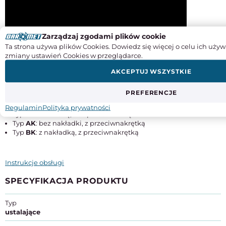
Zarządzaj zgodami plików cookie
Ta strona używa plików Cookies. Dowiedz się więcej o celu ich używ
zmiany ustawień Cookies w przeglądarce.
AKCEPTUJ WSZYSTKIE
Warianty wykonania:
PREFERENCJE
Typ
A
: bez nakładki, bez przeciwnakrętki
Regulamin
Polityka prywatności
Typ
B
: z nakładką, bez przeciwnakrętki
Typ
AK
: bez nakładki, z przeciwnakrętką
Typ
BK
: z nakładką, z przeciwnakrętką
Instrukcje obsługi
SPECYFIKACJA PRODUKTU
Typ
ustalające