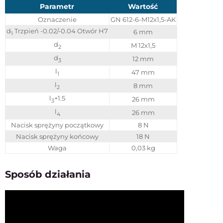
Parametr
Wartość
Oznaczenie
GN 612-6-M12x1,5-AK
d
Trzpień -0.02/-0.04 Otwór H7
6 mm
1
d
M 12x1,5
2
d
12 mm
3
l
47 mm
1
l
8 mm
2
l
+1.5
26 mm
3
l
26 mm
4
Nacisk sprężyny początkowy
8 N
Nacisk sprężyny końcowy
18 N
Waga
0,03 kg
Sposób działania