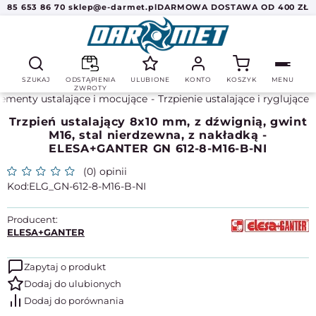
85 653 86 70
sklep@e-darmet.pl
DARMOWA DOSTAWA OD 400 ZŁ
SZUKAJ
ODSTĄPIENIA
ULUBIONE
KONTO
KOSZYK
MENU
ZWROTY
lementy ustalające i mocujące
Trzpienie ustalające i ryglujące
Trzpień ustalający 8x10 mm, z dźwignią, gwint
M16, stal nierdzewna, z nakładką -
ELESA+GANTER GN 612-8-M16-B-NI
(0) opinii
ELG_GN-612-8-M16-B-NI
Producent:
ELESA+GANTER
Zapytaj o produkt