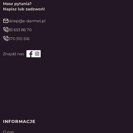
Masz pytania?
Napisz lub zadzwoń!
sklep@e-darmet.pl
85 653 86 70
570 510 516
INFORMACJE
O nas