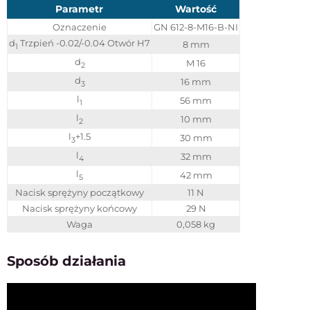
Parametr
Wartość
Oznaczenie
GN 612-8-M16-B-NI
d
Trzpień -0.02/-0.04 Otwór H7
8 mm
1
d
M 16
2
d
16 mm
3
l
56 mm
1
l
10 mm
2
l
+1.5
30 mm
3
l
32 mm
4
l
42 mm
5
Nacisk sprężyny początkowy
11 N
Nacisk sprężyny końcowy
29 N
Waga
0,058 kg
Sposób działania