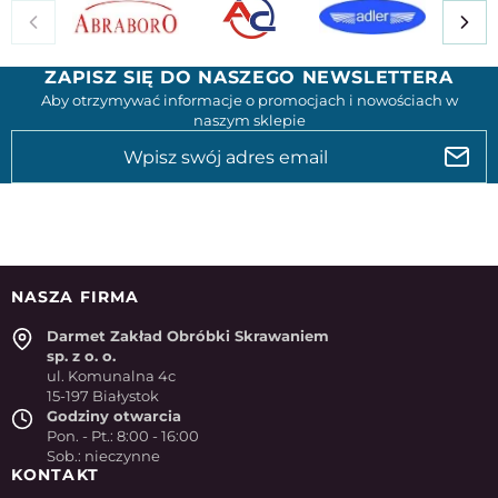
ZAPISZ SIĘ DO NASZEGO NEWSLETTERA
Aby otrzymywać informacje o promocjach i nowościach w
naszym sklepie
NASZA FIRMA
Darmet Zakład Obróbki Skrawaniem
sp. z o. o.
ul. Komunalna 4c
15-197 Białystok
Godziny otwarcia
Pon. - Pt.: 8:00 - 16:00
Sob.: nieczynne
KONTAKT