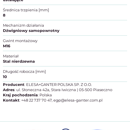
Średnica trzpienia [mm]
8
Mechanizm działania
Dźwigniowy samopowrotny
Gwint montażowy
M16
Materiał
Stal nierdzewna
Długość robocza [mm]
10
Producent
: ELESA+GANTER POLSKA SP. Z O.O.
Adres
: ul. Słoneczna 42a, Stara Iwiczna | 05-500 Piaseczno
Kraj pochodzenia
: Polska
Kontakt
: +48 22 737 70 47, egp@elesa-ganter.com.pl