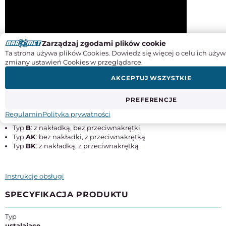
Zarządzaj zgodami plików cookie
Ta strona używa plików Cookies. Dowiedz się więcej o celu ich używ
zmiany ustawień Cookies w przeglądarce.
AKCEPTUJ WSZYSTKIE
Warianty wykonania:
PREFERENCJE
Regulamin
Polityka prywatności
Typ
A
: bez nakładki, bez przeciwnakrętki
Typ
B
: z nakładką, bez przeciwnakrętki
Typ
AK
: bez nakładki, z przeciwnakrętką
Typ
BK
: z nakładką, z przeciwnakrętką
Instrukcje obsługi
SPECYFIKACJA PRODUKTU
Typ
ustalające