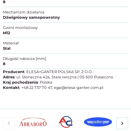
8
Mechanizm działania
Dźwigniowy samopowrotny
Gwint montażowy
M12
Materiał
Stal
Długość robocza [mm]
8
Producent
: ELESA+GANTER POLSKA SP. Z O.O.
Adres
: ul. Słoneczna 42a, Stara Iwiczna | 05-500 Piaseczno
Kraj pochodzenia
: Polska
Kontakt
: +48 22 737 70 47, egp@elesa-ganter.com.pl