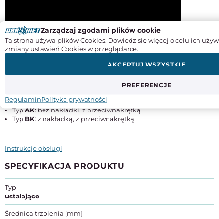
Zarządzaj zgodami plików cookie
Ta strona używa plików Cookies. Dowiedz się więcej o celu ich używ
zmiany ustawień Cookies w przeglądarce.
AKCEPTUJ WSZYSTKIE
Warianty wykonania:
PREFERENCJE
Typ
A
: bez nakładki, bez przeciwnakrętki
Regulamin
Polityka prywatności
Typ
B
: z nakładką, bez przeciwnakrętki
Typ
AK
: bez nakładki, z przeciwnakrętką
Typ
BK
: z nakładką, z przeciwnakrętką
Instrukcje obsługi
SPECYFIKACJA PRODUKTU
Typ
ustalające
Średnica trzpienia [mm]