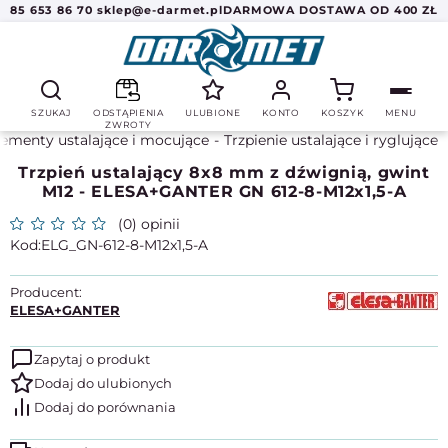
85 653 86 70
sklep@e-darmet.pl
DARMOWA DOSTAWA OD 400 ZŁ
SZUKAJ
ODSTĄPIENIA
ULUBIONE
KONTO
KOSZYK
MENU
ZWROTY
lementy ustalające i mocujące
Trzpienie ustalające i ryglujące
Trzpień ustalający 8x8 mm z dźwignią, gwint
M12 - ELESA+GANTER GN 612-8-M12x1,5-A
(0) opinii
ELG_GN-612-8-M12x1,5-A
Producent:
ELESA+GANTER
Zapytaj o produkt