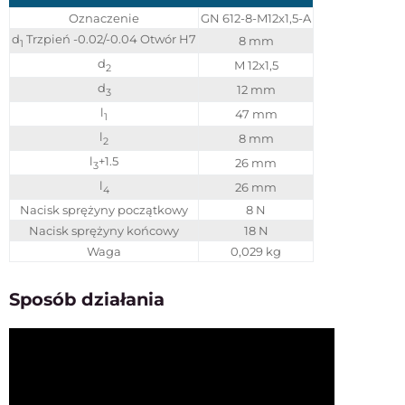
Oznaczenie
GN 612-8-M12x1,5-A
d
Trzpień -0.02/-0.04 Otwór H7
8 mm
1
d
M 12x1,5
2
d
12 mm
3
l
47 mm
1
l
8 mm
2
l
+1.5
26 mm
3
l
26 mm
4
Nacisk sprężyny początkowy
8 N
Nacisk sprężyny końcowy
18 N
Waga
0,029 kg
Sposób działania