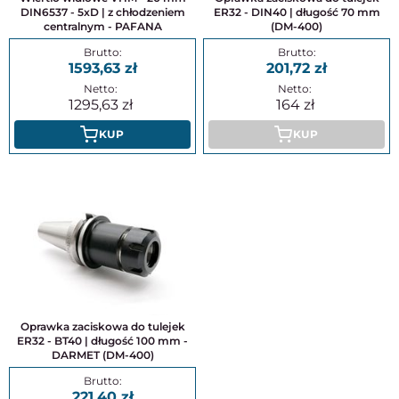
DIN6537 - 5xD | z chłodzeniem
ER32 - DIN40 | długość 70 mm
centralnym - PAFANA
(DM-400)
1593,63
201,72
1295,63
164
KUP
KUP
Oprawka zaciskowa do tulejek
ER32 - BT40 | długość 100 mm -
DARMET (DM-400)
221,40