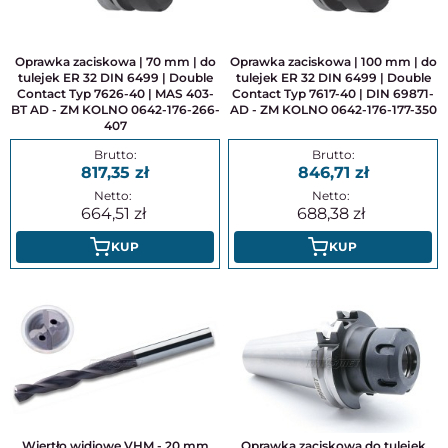
Oprawka zaciskowa | 70 mm | do
Oprawka zaciskowa | 100 mm | do
tulejek ER 32 DIN 6499 | Double
tulejek ER 32 DIN 6499 | Double
Contact Typ 7626-40 | MAS 403-
Contact Typ 7617-40 | DIN 69871-
BT AD - ZM KOLNO 0642-176-266-
AD - ZM KOLNO 0642-176-177-350
407
817,35
846,71
664,51
688,38
KUP
KUP
Wiertło widiowe VHM - 20 mm
Oprawka zaciskowa do tulejek