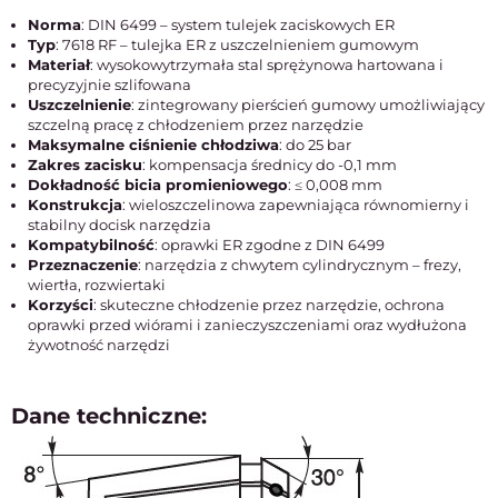
Norma
: DIN 6499 – system tulejek zaciskowych ER
Typ
: 7618 RF – tulejka ER z uszczelnieniem gumowym
Materiał
: wysokowytrzymała stal sprężynowa hartowana i
precyzyjnie szlifowana
Uszczelnienie
: zintegrowany pierścień gumowy umożliwiający
szczelną pracę z chłodzeniem przez narzędzie
Maksymalne ciśnienie chłodziwa
: do 25 bar
Zakres zacisku
: kompensacja średnicy do -0,1 mm
Dokładność bicia promieniowego
: ≤ 0,008 mm
Konstrukcja
: wieloszczelinowa zapewniająca równomierny i
stabilny docisk narzędzia
Kompatybilność
: oprawki ER zgodne z DIN 6499
Przeznaczenie
: narzędzia z chwytem cylindrycznym – frezy,
wiertła, rozwiertaki
Korzyści
: skuteczne chłodzenie przez narzędzie, ochrona
oprawki przed wiórami i zanieczyszczeniami oraz wydłużona
żywotność narzędzi
Dane techniczne: