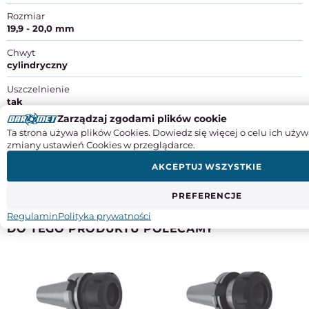
Rozmiar
19,9 - 20,0 mm
Chwyt
cylindryczny
Uszczelnienie
tak
Zarządzaj zgodami plików cookie
Zestaw
Ta strona używa plików Cookies. Dowiedz się więcej o celu ich używ
nie
zmiany ustawień Cookies w przeglądarce.
Producent:
ZM KOLNO Spółka Akcyjna
AKCEPTUJ WSZYSTKIE
Adres:
ul. Wojska Polskiego 56, 18-500 Kolno
Kraj pochodzenia
: Polska
Kontakt
: +48 862 782 722, info@zmkolno.pl
PREFERENCJE
Regulamin
Polityka prywatności
DO TEGO PRODUKTU POLECAMY