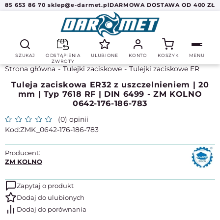
85 653 86 70
sklep@e-darmet.pl
DARMOWA DOSTAWA OD 400 ZŁ
SZUKAJ
ODSTĄPIENIA
ULUBIONE
KONTO
KOSZYK
MENU
ZWROTY
Strona główna
Tulejki zaciskowe
Tulejki zaciskowe ER
Tuleja zaciskowa ER32 z uszczelnieniem | 20
mm | Typ 7618 RF | DIN 6499 - ZM KOLNO
0642-176-186-783
(0) opinii
ZMK_0642-176-186-783
Producent:
ZM KOLNO
Zapytaj o produkt