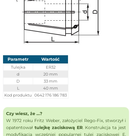
Parametr
Wartość
Tulejka
ER32
d
20 mm
D
33 mm
L
40 mm
Kod produktu
0642 176 186 783
Czy wiesz, że ...?
W 1972 roku Fritz Weber, założyciel Rego-Fix, stworzył i
opatentował
tulejkę zaciskową ER
. Konstrukcja ta jest
modyfikacją wcześniej popularnej tulei zaciskowej E,