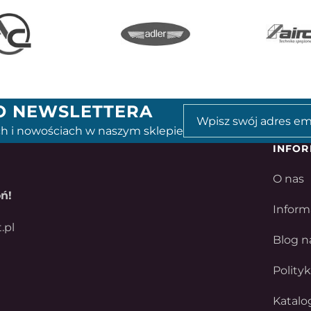
GO NEWSLETTERA
h i nowościach w naszym sklepie
INFOR
O nas
ń!
Inform
.pl
Blog n
Polity
Katalo