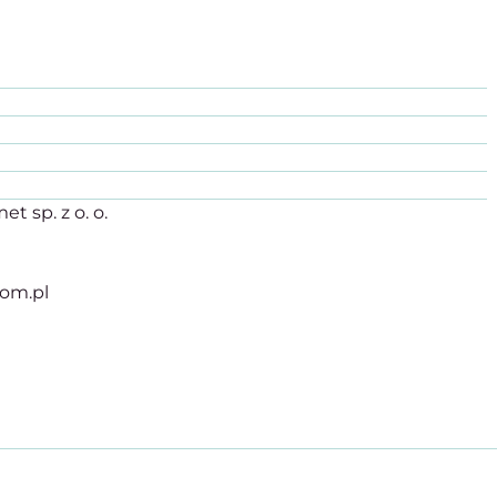
t sp. z o. o.
com.pl