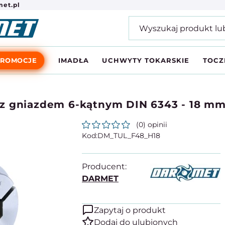
et.pl
PROMOCJE
IMADŁA
UCHWYTY TOKARSKIE
TOCZ
 z gniazdem 6-kątnym DIN 6343 - 18 m
(0) opinii
DM_TUL_F48_H18
Producent:
DARMET
Zapytaj o produkt