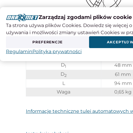
Zarządzaj zgodami plików cookie
Ta strona używa plików Cookies. Dowiedz się więcej o 
używania i możliwości zmiany ustawień Cookies w pr
Parametr
Wartość
PREFERENCJE
AKCEPTUJ 
Typ tulejki
F48, DIN6
Regulamin
Polityka prywatności
Gniazdo mocowania (H)
6-kąt 18 
D
48 mm
1
D
61 mm
2
L
94 mm
Waga
0,65 kg
Informacje techniczne tulei automatowych 