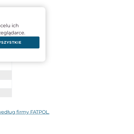
celu ich
zeglądarce.
WSZYSTKIE
343
mm
według firmy FATPOL.