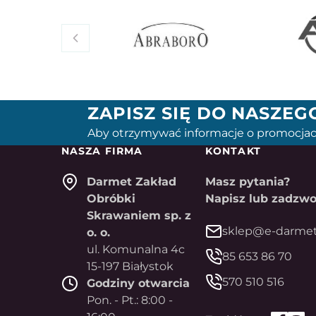
ZAPISZ SIĘ DO NASZE
Aby otrzymywać informacje o promocjac
NASZA FIRMA
KONTAKT
Darmet Zakład
Masz pytania?
Obróbki
Napisz lub zadzwo
Skrawaniem sp. z
sklep@e-darmet
o. o.
ul. Komunalna 4c
85 653 86 70
15-197 Białystok
570 510 516
Godziny otwarcia
Pon. - Pt.: 8:00 -