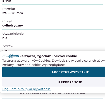
ER40
Rozmiar
27,5 - 28 mm
Chwyt
cylindryczny
Uszczelnienie
nie
Zestaw
nie
Zarządzaj zgodami plików cookie
Producent
: Zakład Obróbki Skrawaniem Darmet sp. z o. o.
Ta strona używa plików Cookies. Dowiedz się więcej o celu ich używ
Adres
: ul. Komunalna 4c, 15-197 Białystok
zmiany ustawień Cookies w przeglądarce.
Kraj pochodzenia
: Polska
Kontakt
: +48 85 653 86 70, handel@darmet.com.pl
AKCEPTUJ WSZYSTKIE
PREFERENCJE
DO TEGO PRODUKTU POLECAMY
Regulamin
Polityka prywatności
INNI KLIENCI KUPILI RÓWNIEŻ