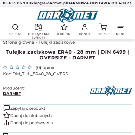
85 653 86 70
sklep@e-darmet.pl
DARMOWA DOSTAWA OD 400 ZŁ
SZUKAJ
ODSTĄPIENIA
ULUBIONE
KONTO
KOSZYK
MENU
ZWROTY
Strona główna
Tulejki zaciskowe
Tulejka zaciskowa ER40 - 28 mm | DIN 6499 |
OVERSIZE - DARMET
(0) opinii
DM_TUL_ER40_28_OVERS
Producent:
DARMET
Zapytaj o produkt