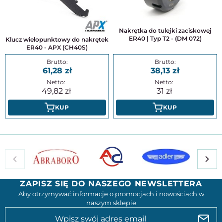
Nakrętka do tulejki zaciskowej
ER40 | Typ T2 - (DM 072)
Klucz wielopunktowy do nakrętek
ER40 - APX (CH40S)
61,28
38,13
49,82
31
KUP
KUP
ZAPISZ SIĘ DO NASZEGO NEWSLETTERA
Aby otrzymywać informacje o promocjach i nowościach w
naszym sklepie