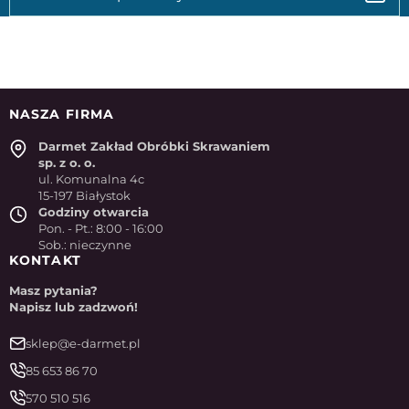
NASZA FIRMA
Darmet Zakład Obróbki Skrawaniem
sp. z o. o.
ul. Komunalna 4c
15-197 Białystok
Godziny otwarcia
Pon. - Pt.: 8:00 - 16:00
Sob.: nieczynne
KONTAKT
Masz pytania?
Napisz lub zadzwoń!
sklep@e-darmet.pl
85 653 86 70
570 510 516