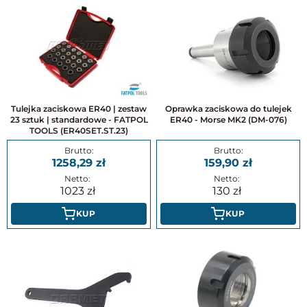
Tulejka zaciskowa ER40 | zestaw
Oprawka zaciskowa do tulejek
23 sztuk | standardowe - FATPOL
ER40 - Morse MK2 (DM-076)
TOOLS (ER40SET.ST.23)
1258,29
159,90
1023
130
KUP
KUP