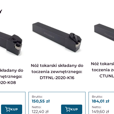
Y
Nóż tokarski składany do
Nóż tokarski składany do
toczenia 
toczenia zewnętrznego:
CTUNL
nętrznego:
DTFNL-2020-K16
20-K08
150,55
184,01
KUP
KUP
122,40
149,60