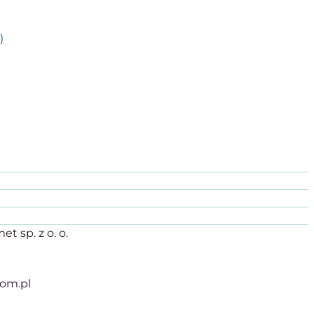
)
t sp. z o. o.
com.pl