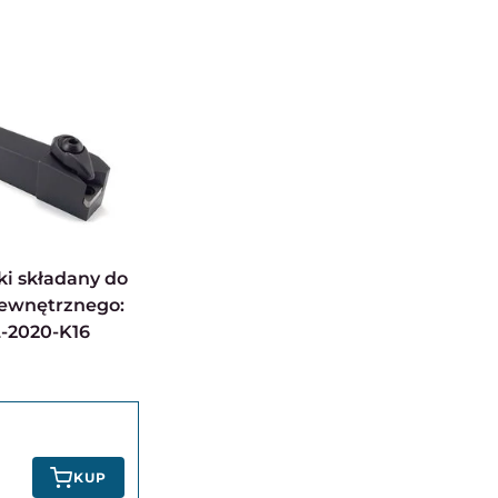
zewnętrznego:
-2020-K16
KUP