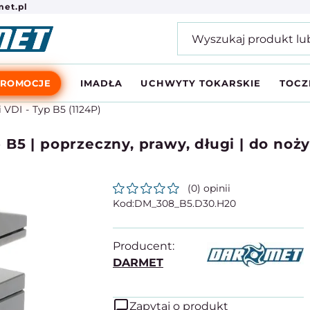
et.pl
PROMOCJE
IMADŁA
UCHWYTY TOKARSKIE
TOCZ
 VDI
Typ B5 (1124P)
B5 | poprzeczny, prawy, długi | do noż
(0) opinii
DM_308_B5.D30.H20
Producent:
DARMET
Zapytaj o produkt