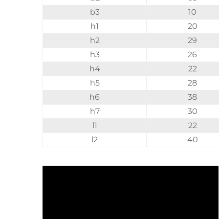
b3
10
h1
20
h2
29
h3
26
h4
22
h5
28
h6
38
h7
30
l1
22
l2
40