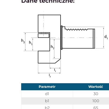
Dane techniczne:
Parametr
Wartość
d1
30
b1
100
b2
65