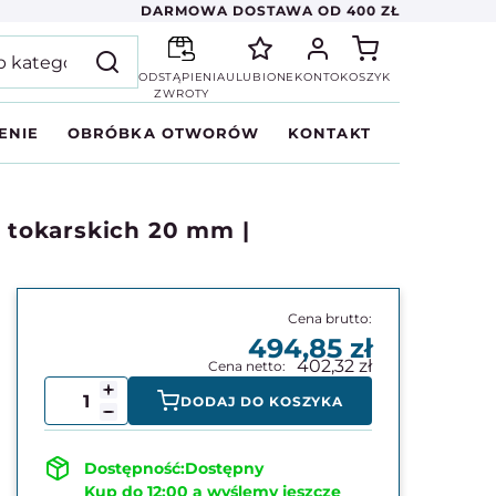
DARMOWA DOSTAWA OD 400 ZŁ
ODSTĄPIENIA
ULUBIONE
KONTO
KOSZYK
ZWROTY
ENIE
OBRÓBKA OTWORÓW
KONTAKT
y tokarskich 20 mm |
494,85
402,32
DODAJ DO KOSZYKA
Dostępny
Kup do 12:00 a wyślemy jeszcze