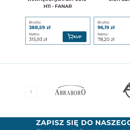
H11 - FANAR
388,59
96,19
KUP
315,93
78,20
ZAPISZ SIĘ DO NASZE