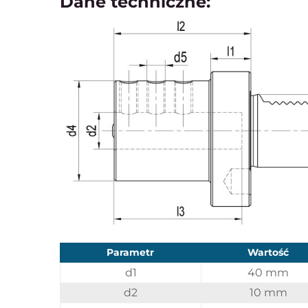
Dane techniczne:
Parametr
Wartość
d1
40 mm
d2
10 mm