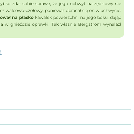
zybko zdał sobie sprawę, że jego uchwyt narzędziowy nie
rez walcowo-czołowy, ponieważ obracał się on w uchwycie.
fował na płasko
kawałek powierzchni na jego boku, dając
ia w gnieździe oprawki. Tak właśnie Bergstrom wynalazł
)