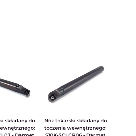
Nóż tokarski składany do
wewnętrznego:
toczenia wewnętrznego:
L07 - Darmet
S10K-SCLCR06 - Darmet