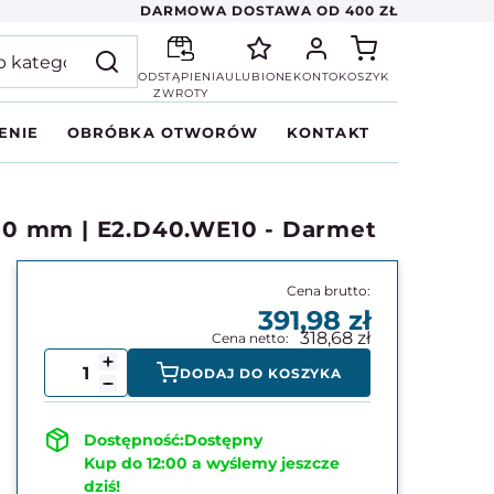
DARMOWA DOSTAWA OD 400 ZŁ
ODSTĄPIENIA
ULUBIONE
KONTO
KOSZYK
ZWROTY
ENIE
OBRÓBKA OTWORÓW
KONTAKT
10 mm | E2.D40.WE10 - Darmet
391,98
318,68
DODAJ DO KOSZYKA
Dostępny
Kup do 12:00 a wyślemy jeszcze
dziś!