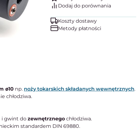
Koszty dostawy
Metody płatności
m ø10
np.
noży tokarskich składanych wewnętrznych
.
e chłodziwa.
 i gwint do
zewnętrznego
chłodziwa.
emieckim standardem DIN 69880.