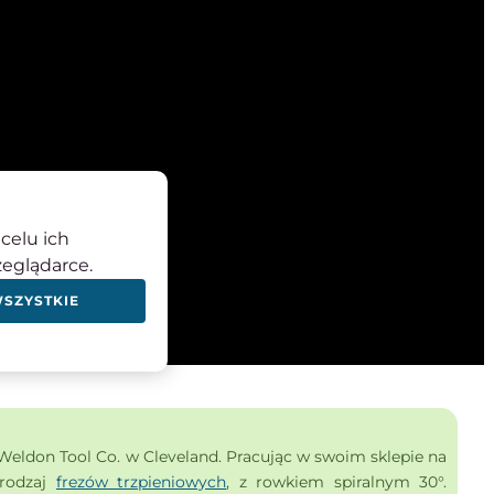
celu ich
zeglądarce.
WSZYSTKIE
Weldon Tool Co. w Cleveland. Pracując w swoim sklepie na
 rodzaj
frezów trzpieniowych
, z rowkiem spiralnym 30°.