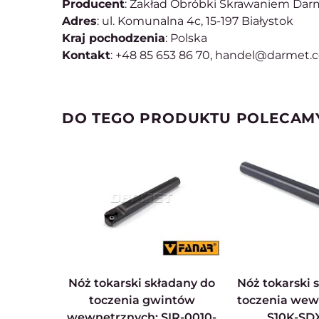
Producent
: Zakład Obróbki Skrawaniem Darme
Adres
: ul. Komunalna 4c, 15-197 Białystok
Kraj pochodzenia
: Polska
Kontakt
: +48 85 653 86 70, handel@darmet.
DO TEGO PRODUKTU POLECAM
Nóż tokarski składany do
Nóż tokarski składany do
toczenia gwintów
toczenia wew
wewnętrznych: SIR-0010-
S10K-SD