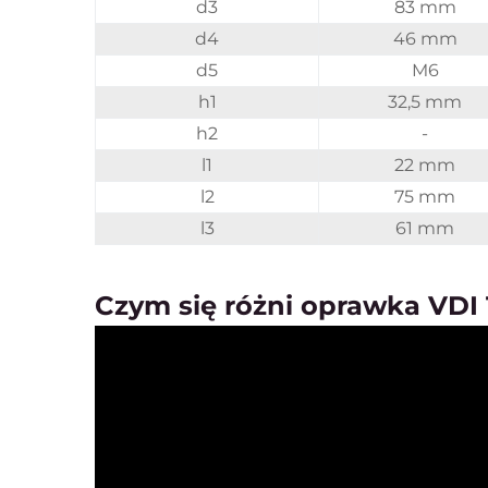
d3
83 mm
d4
46 mm
d5
M6
h1
32,5 mm
h2
-
l1
22 mm
l2
75 mm
l3
61 mm
Czym się różni oprawka VDI 