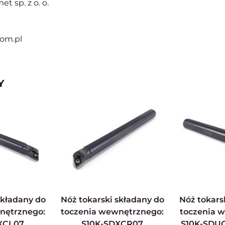
t sp. z o. o.
com.pl
Y
Nóż tokarski składany do
Nóż tokarski składany do
nętrznego:
toczenia wewnętrznego:
toczenia 
XCL07
S10K-SDXCR07
S10K-SDUC