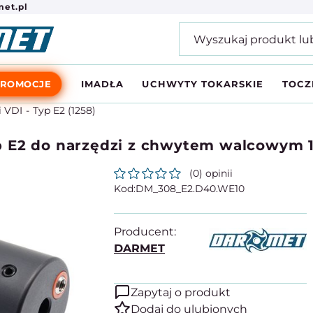
et.pl
PROMOCJE
IMADŁA
UCHWYTY TOKARSKIE
TOCZ
 VDI
Typ E2 (1258)
p E2 do narzędzi z chwytem walcowym 
(0) opinii
DM_308_E2.D40.WE10
Producent:
DARMET
Zapytaj o produkt